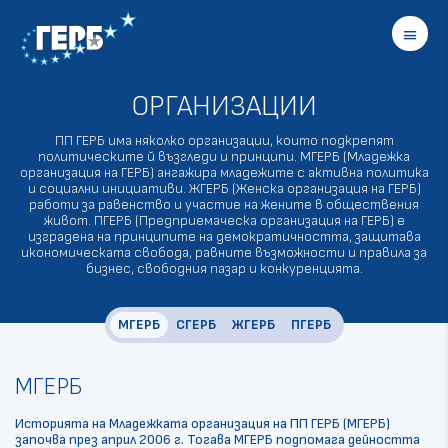
menu
ОРГАНИЗАЦИИ
ПП ГЕРБ има няколко организации, които подкрепят
политическите й възгледи и принципи. МГЕРБ (Младежка
организация на ГЕРБ) ангажира младежите с активна политика
и социални инициативи. ЖГЕРБ (Женска организация на ГЕРБ)
работи за равенство и участие на жените в обществения
живот. ПГЕРБ (Предприемаческа организация на ГЕРБ) е
изградена на принципите на демократичността, защитава
икономическата свобода, равните възможности и правила за
бизнес, свободния пазар и конкуренцията.
МГЕРБ
СГЕРБ
ЖГЕРБ
ПГЕРБ
МГЕРБ
Историята на Младежката организация на ПП ГЕРБ (МГЕРБ)
започва през април 2006 г. Тогава МГЕРБ подпомага дейността