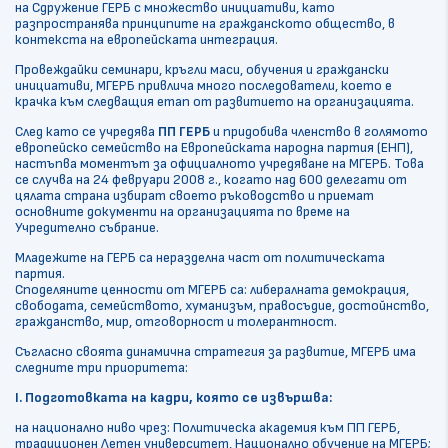
на Сдружение ГЕРБ с множество инициативи, като
разпространява принципите на гражданското общество, в
контекста на европейската интеграция.
Провеждайки семинари, кръгли маси, обучения и граждански
инициативи, МГЕРБ привлича много последователи, което е
крачка към следващия етап от развитието на организацията.
След като се учредява
ПП ГЕРБ
и придобива членство в голямото
европейско семейство на Европейската народна партия (ЕНП),
настъпва моментът за официалното учредяване на МГЕРБ. Това
се случва на 24 февруари 2008 г., когато над 600 делегати от
цялата страна избират своето ръководство и приемат
основните документи на организацията по време на
Учредително събрание.
Младежите на ГЕРБ са неразделна част от политическата
партия.
Споделяните ценности от МГЕРБ са: либералната демокрация,
свободата, семейството, хуманизъм, правосъдие, достойнство,
гражданство, мир, отговорност и толерантност.
Съгласно своята динамична стратегия за развитие, МГЕРБ има
следните три приоритета:
I. Подготовката на кадри, която се извършва:
на национално ниво чрез: Политическа академия към ПП ГЕРБ,
традиционен Летен университет, Национално обучение на МГЕРБ;