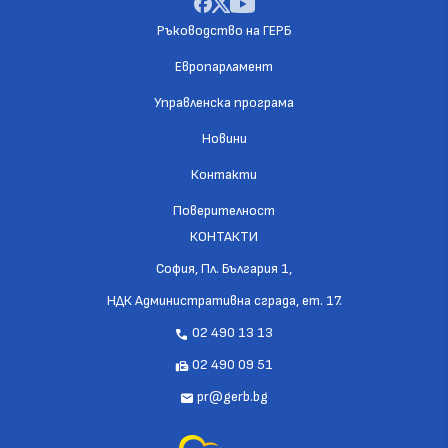
Ръководство на ГЕРБ
Европарламент
Управленска програма
Новини
Контакти
Поверителност
КОНТАКТИ
София, Пл. България 1,
НДК Административна сграда, ет. 17.
02 490 13 13
call
02 490 09 51
fax
pr@gerb.bg
mail