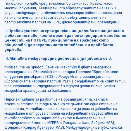
на областно ниво чрез: множество семинари, кръгли маси,
местни обучения, инициирани от евродепутатите на ГЕРБ и
други; международни обучителни семинари; работни посещения
на институциите на Европейския съюз; централите на
сестринските партии на ГЕРБ, дясноориентирани организации.
II. Провеждането на граждански инициативи на национално
и областно ниво, които целят да популяризират основните
ценности на ПП ГЕРБ, принципите на гражданското
общество, демократичното управление и правовата
държава;
III. Активна международна дейност, изразяваща се в:
процесите на придобиване на членство в двете младежки
организации на Европейската народна Партия: Европейските
студенти демократи (EDS) и Младежката организация на
Европейската народна партия (YEPP). създаването на контакти и
трансгранично сътрудничество с други десни политически
младежки организации на Балканите.
Перспективите за развитие на организацията, както и
постигнатото да този момент се дължи: от една страна на
енергията, мотивацията и желанието за реални действия на
младежите и от друга страна на ежедневната съдействие на
ръководството на партията,както и благодарение на
сътрудничеството на МГЕРБ с Фондация Ханс Зайдел (HSS),
Фондация Конрад Аденауер (KAS), Международния републикански