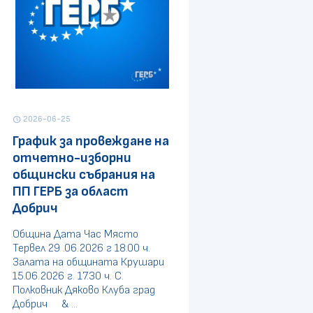
2026-06-25
schedule
График за провеждане на
отчетно-изборни
общински събрания на
ПП ГЕРБ за област
Добрич
Община Дата Час Място
Тервел 29 .06.2026 г 18.00 ч.
Залата на общината Крушари
15.06.2026 г. 17.30 ч. С.
Полковник Дяково Клуба град
Добрич & ...