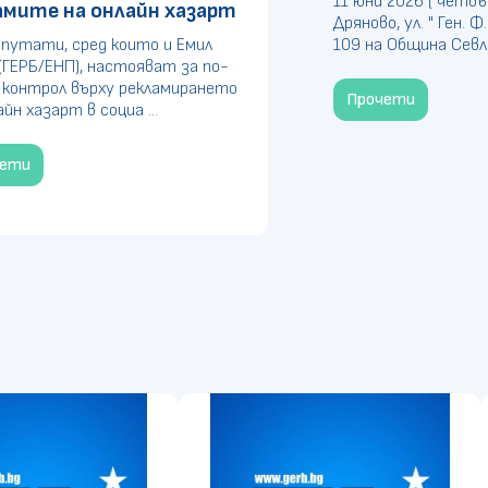
11 юни 2026 ( четвъ
амите на онлайн хазарт
Дряново, ул. " Ген. 
путати, сред които и Емил
109 на Община Севлие
(ГЕРБ/ЕНП), настояват за по-
 контрол върху рекламирането
Прочети
айн хазарт в социа ...
чети