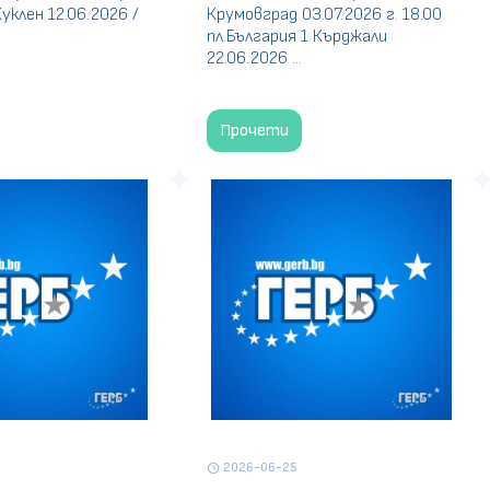
Куклен 12.06.2026 /
Крумовград 03.07.2026 г. 18.00
пл.България 1 Кърджали
22.06.2026 ...
Прочети
2026-06-25
schedule