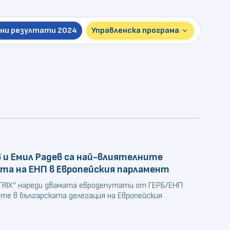
ни резултати 2024
Управленска програма
keyboard_arrow_down
Презентация 2026
Пълна версия 2024
 и Емил Радев са най-влиятелните
ата на ЕНП в Европейския парламент
TRIX“ нареди двамата евродепутати от ГЕРБ/ЕНП
те в българската делегация на Европейския ...