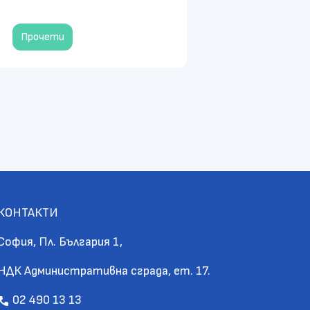
Прочети
КОНТАКТИ
София, Пл. България 1,
НДК Административна сграда, ет. 17.
02 490 13 13
call