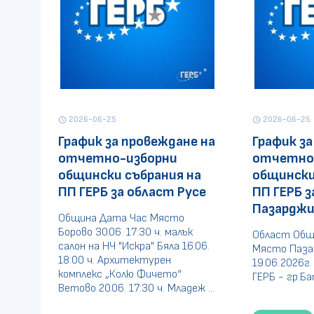
2026-06-25
2026-06-25
schedule
schedule
График за провеждане на
График за
отчетно-изборни
отчетно
общински събрания на
общински
ПП ГЕРБ за област Русе
ПП ГЕРБ з
Пазарджи
Община Дата Час Място
Борово 30.06. 17:30 ч. малък
Област Общ
салон на НЧ "Искра" Бяла 16.06.
Място Паза
18:00 ч. Архитектурен
19.06.2026г.
комплекс „Колю Фичето“
ГЕРБ - гр.Ба
Ветово 20.06. 17:30 ч. Младеж ...