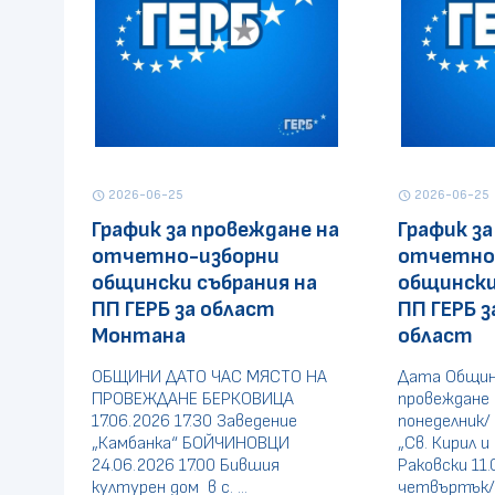
2026-06-25
2026-06-25
schedule
schedule
График за провеждане на
График за
отчетно-изборни
отчетно
общински събрания на
общински
ПП ГЕРБ за област
ПП ГЕРБ з
Монтана
област
ОБЩИНИ ДАТО ЧАС МЯСТО НА
Дата Общин
ПРОВЕЖДАНЕ БЕРКОВИЦА
провеждане 
17.06.2026 17.30 Заведение
понеделник/
„Камбанка“ БОЙЧИНОВЦИ
„Св. Кирил и
24.06.2026 17.00 Бившия
Раковски 11.
културен дом в с. ...
четвъртък/ 