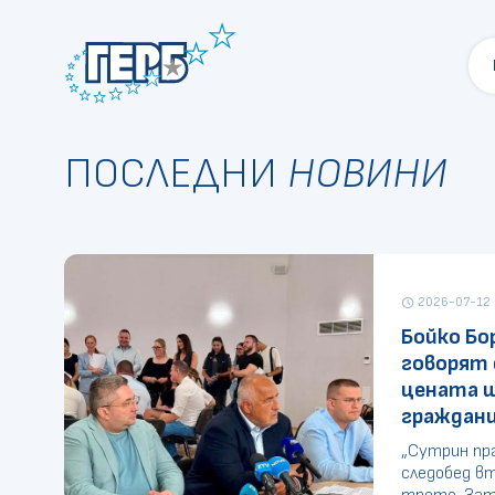
ПОСЛЕДНИ
НОВИНИ
2026-07-12
schedule
Бойко Бо
говорят 
цената 
граждан
„Сутрин пр
следобед вт