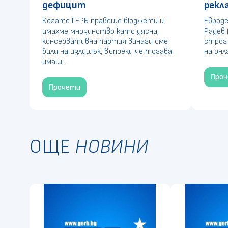
дефицит
рекл
Когато ГЕРБ правеше бюджети и
Евроде
имахме мнозинство като дясна,
Радев 
консервативна партия винаги сме
строг
били на излишък, въпреки че тогава
на онл
имаш ...
Про
Прочети
ОЩЕ
НОВИНИ