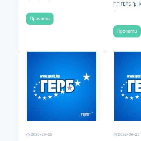
ПП ГЕРБ Гр. 
...
Прочети
Прочети
2026-06-25
2026-06-25
schedule
schedule