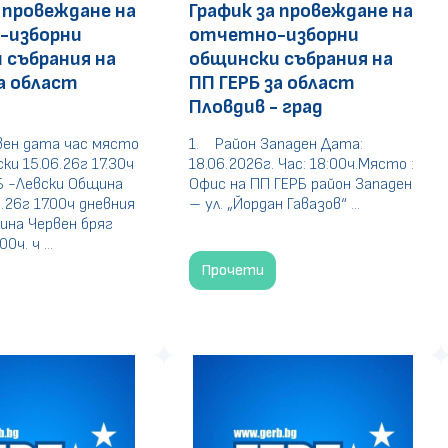
 провеждане на
График за провеждане на
-изборни
отчетно-изборни
 събрания на
общински събрания на
а област
ПП ГЕРБ за област
Пловдив - град
вен дата час място
1. Район Западен Дата:
ки 15.06.26г 17.30ч
18.06.2026г. Час: 18:00ч.Място :
Б -Левски Община
Офис на ПП ГЕРБ район Западен
.26г 17.00ч дневния
– ул. „Йордан Гавазов“ ...
ина Червен бряг
0ч. ч ...
Прочети