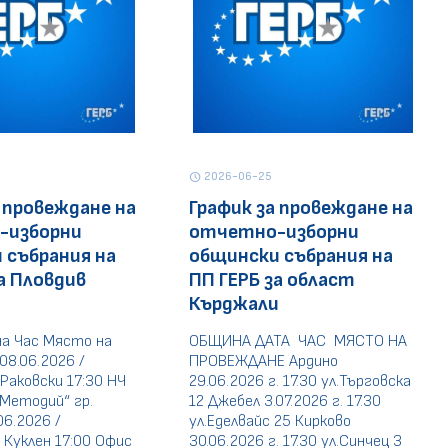
2026-06-25
schedule
 провеждане на
График за провеждане на
-изборни
отчетно-изборни
 събрания на
общински събрания на
а Пловдив
ПП ГЕРБ за област
Кърджали
а Час Място на
ОБЩИНА ДАТА ЧАС МЯСТО НА
08.06.2026 /
ПРОВЕЖДАНЕ Ардино
 Раковски 17:30 НЧ
29.06.2026 г. 17.30 ул.Търговска
 Методий“ гр.
12 Джебел 3.07.2026 г. 17.30
06.2026 /
ул.Еделвайс 25 Кирково
Куклен 17:00 Офис
30.06.2026 г. 17.30 ул.Синчец 3