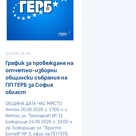
2026-06-25
schedule
График за провеждане на
отчетно-изборни
общински събрания на
ПП ГЕРБ за София
област
ОБЩИНА ДАТА ЧАС МЯСТО
Антон 26.06.2026 г. 17.00 ч. с.
Антон, ул. "България", № 11
Божурище 24.06.2026 г. 19.00 ч.
гр. Божурище, ул. "Христо
Ботев" № 5, офис на ПП ГЕРБ