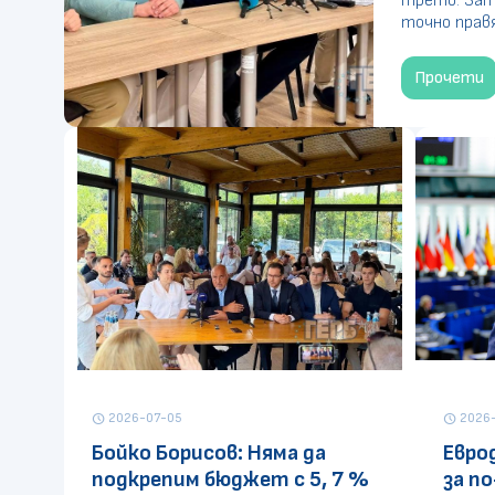
трето. Зато
точно правят
Прочети
2026-07-05
2026-
schedule
schedule
Бойко Борисов: Няма да
Евро
подкрепим бюджет с 5, 7 %
за п