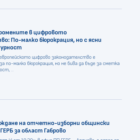
 промените в цифровото
о: По-малко бюрокрация, но с ясни
гурност
европейското цифрово законодателство е
за по-малко бюрокрация, но не бива да бъде за сметка
ст, ...
веждане на отчетно-изборни общински
 ГЕРБ за област Габрово