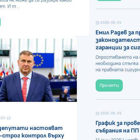
ва не може да се разбере какво
. И т ...
2026-06-24
schedule
Емил Радев за
законодателств
гаранции за си
Опростяването на 
необходима стъпка 
на правната сигурно
Прочети
2026-06-25
schedule
07-13
График за про
депутати настояват
събрания на ПП
о-строг контрол върху