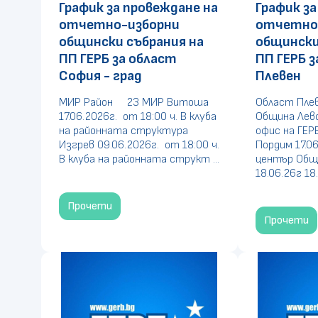
График за провеждане на
График за
отчетно-изборни
отчетно
общински събрания на
общински
ПП ГЕРБ за област
ПП ГЕРБ з
София - град
Плевен
МИР Район 23 МИР Витоша
Област Пле
17.06.2026г. от 18:00 ч. В клуба
Община Левс
на районната структура
офис на ГЕР
Изгрев 09.06.2026г. от 18:00 ч.
Пордим 17.06
В клуба на районната структ ...
център Общ
18.06.26г 18.0
Прочети
Прочети