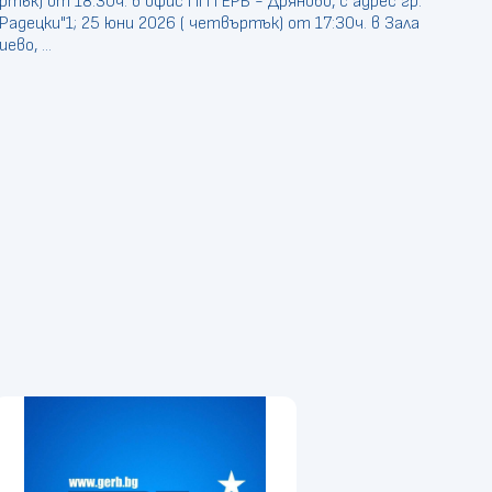
ртък) от 18:30ч. в офис ПП ГЕРБ - Дряново, с адрес гр.
Ф.Радецки"1; 25 юни 2026 ( четвъртък) от 17:30ч. в Зала
во, ...