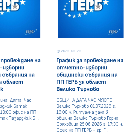
2026-06-25
schedule
 провеждане на
График за провеждане на
-изборни
отчетно-изборни
 събрания на
общински събрания на
а област
ПП ГЕРБ за област
к
Велико Търново
ина Дата Час
ОБЩИНА ДАТА ЧАС МЯСТО
рджик Батак
Велико Търново 01.07.2026 г.
 18:00 офис на ПП
16:00 ч. Ритуална зала в
так Пазарджик Б ...
община Велико Търново Горна
Оряховица 25.06.2026 г. 17:30 ч.
Офис на ПП ГЕРБ - гр. Г ...