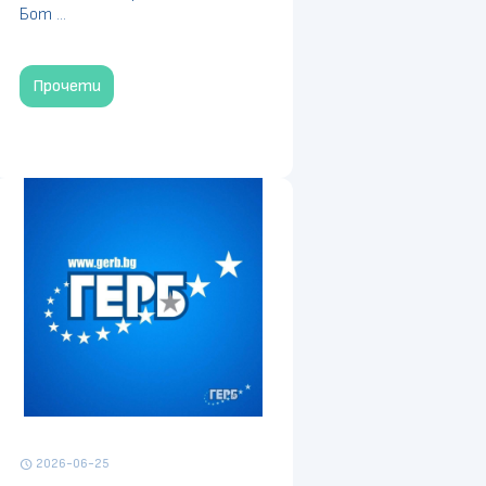
Бот ...
Прочети
2026-06-25
schedule