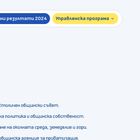
ни резултати 2024
Управленска програма
keyboard_arrow_down
Презентация 2026
Пълна версия 2024
Столичен общински съвет.
ка политика и общинска собственост.
не на околната среда, земеделие и гори.
общинска агенция за приватизация.