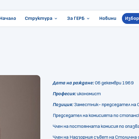
Начало
Структура
За ГЕРБ
Новини
Избор
keyboard_arrow_down
keyboard_arrow_down
Ръководство
Стани член
Местни избори
Становища и позиции
ГЕРБ в Европарламента
Контакти
Организации
Дата на раждане:
06 декември 1969
Президентски избори
Професия:
икономист
Документи
Позиция:
Заместник- председател на 
Председател на комисията по стопанс
Член на постоянната комисия по опазва
Член на Надзорния съвет на Столична 