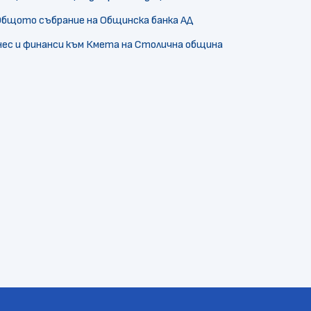
бщото събрание на Общинска банка АД
нес и финанси към Кмета на Столична община