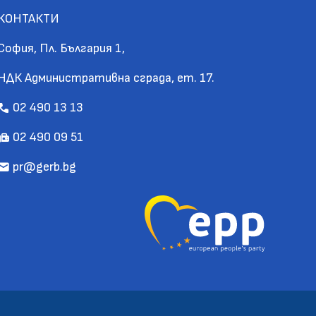
КОНТАКТИ
София, Пл. България 1,
НДК Административна сграда, ет. 17.
02 490 13 13
call
02 490 09 51
fax
pr@gerb.bg
mail