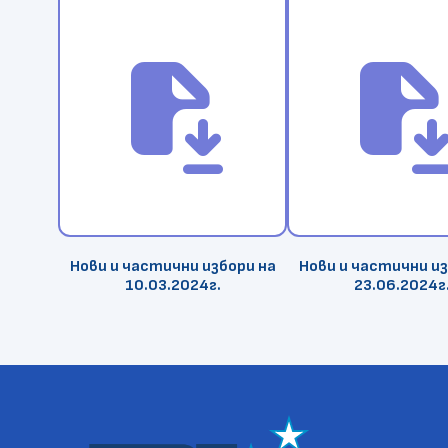
file_save
file_sa
Нови и частични избори на
Нови и частични из
10.03.2024г.
23.06.2024г