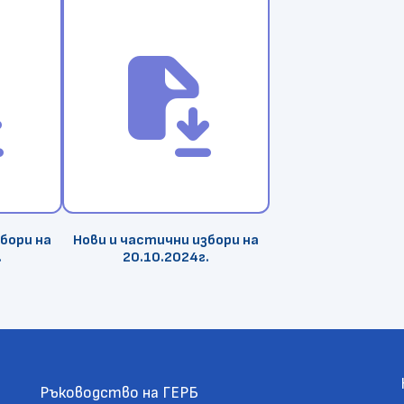
2
ve
file_save
бори на
Нови и частични избори на
.
20.10.2024г.
Ръководство на ГЕРБ