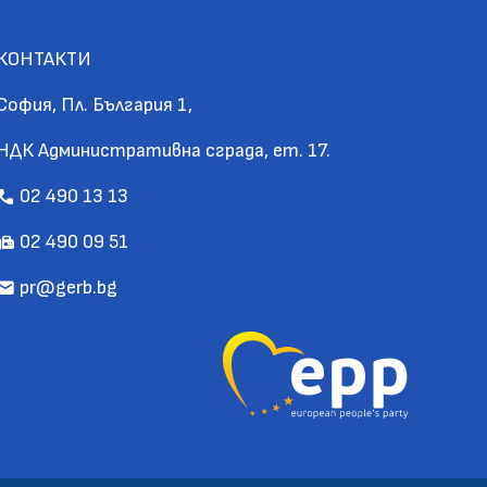
КОНТАКТИ
София, Пл. България 1,
НДК Административна сграда, ет. 17.
02 490 13 13
call
02 490 09 51
fax
pr@gerb.bg
mail