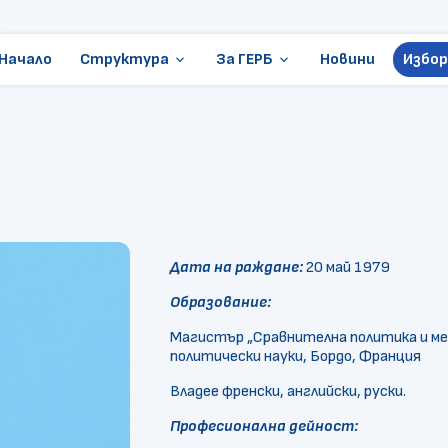
Начало
Структура
За ГЕРБ
Новини
Избор
keyboard_arrow_down
keyboard_arrow_down
Ръководство
Стани член
Местни избори
Становища и позиции
ГЕРБ в Европарламента
Контакти
Организации
Дата на раждане:
20 май 1979
Президентски избори
Образование:
Документи
Магистър „Сравнителна политика и ме
политически науки, Бордо, Франция
Владее френски, английски, руски.
Професионална дейност: