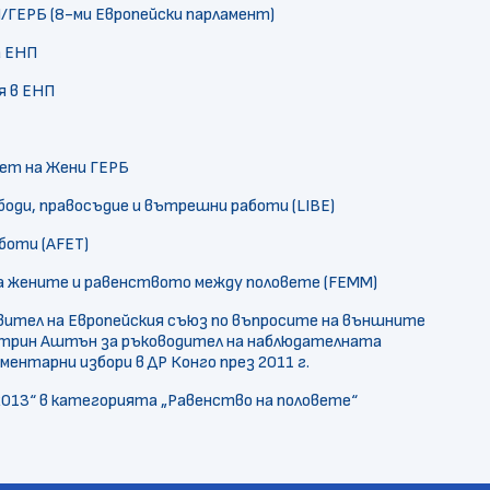
/ГЕРБ (8-ми Европейски парламент)
а ЕНП
я в ЕНП
вет на Жени ГЕРБ
боди, правосъдие и вътрешни работи (LIBE)
боти (AFET)
на жените и равенството между половете (FEMM)
ител на Европейския съюз по въпросите на външните
атрин Аштън за ръководител на наблюдателната
ментарни избори в ДР Конго през 2011 г.
2013“ в категорията „Равенство на половете“