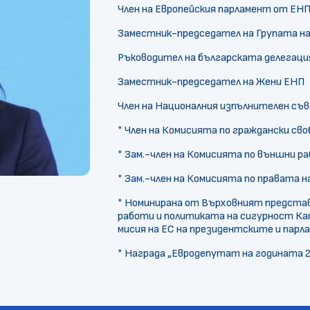
Член на Европейския парламент от ЕНП
Заместник-председател на Групата н
Ръководител на българската делегаци
Заместник-председател на Жени ЕНП
Член на Националния изпълнителен съ
* Член на Комисията по граждански сво
* Зам.-член на Комисията по външни ра
* Зам.-член на Комисията по правата 
* Номинирана от Върховният представ
работи и политиката на сигурност К
мисия на ЕС на президентските и парла
* Награда „Евродепутат на годината 