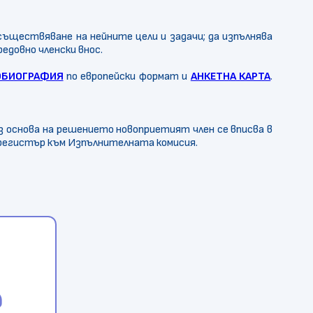
съществяване на нейните цели и задачи; да изпълнява
едовно членски внос.
ОБИОГРАФИЯ
по европейски формат и
АНКЕТНА КАРТА
.
з основа на решението новоприетият член се вписва в
 регистър към Изпълнителната комисия.
ve