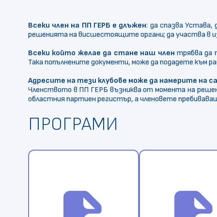
Всеки член на ПП ГЕРБ е длъжен
: да спазва Устава
решенията на висшестоящите органи; да участва в изб
Всеки който желае да стане наш член
трябва да 
Така попълнените документи, може да подадете към ра
Адресите на тези клубове може да намерите на сай
Членството в ПП ГЕРБ възниква от момента на решени
областния партиен регистър, а членовете пребиваващ
ПРОГРАМИ
file_save
file_sa