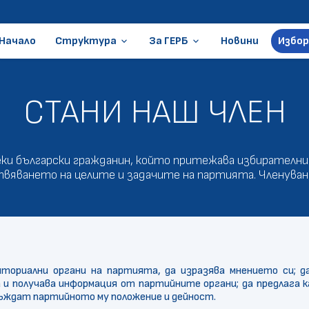
Начало
Структура
За ГЕРБ
Новини
Избор
keyboard_arrow_down
keyboard_arrow_down
Ръководство
Стани член
СТАНИ НАШ ЧЛЕН
Местни избори
Становища и позиции
ГЕРБ в Европарламента
Контакти
еки български гражданин, който притежава избирателни
Организации
вяването на целите и задачите на партията. Членуван
Президентски избори
Документи
иториални органи на партията, да изразява мнението си;
д
а и получава информация от партийните органи;
да предлага 
съждат партийното му положение и дейност.