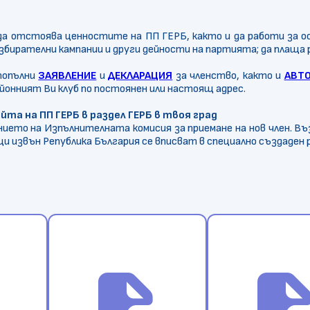
, да отстоява ценностите на ПП ГЕРБ, както и да работи за о
ирателни кампании и други дейности на партията; да плаща р
попълни
ЗАЯВЛЕНИЕ
и
ДЕКЛАРАЦИЯ
за членство, както и
АВТ
йонният Ви клуб по постоянен или настоящ адрес.
та на ПП ГЕРБ в раздел ГЕРБ в твоя град
ето на Изпълнителната комисия за приемане на нов член. Въ
и извън Република България се вписват в специално създаден
ve
file_save
file_sa