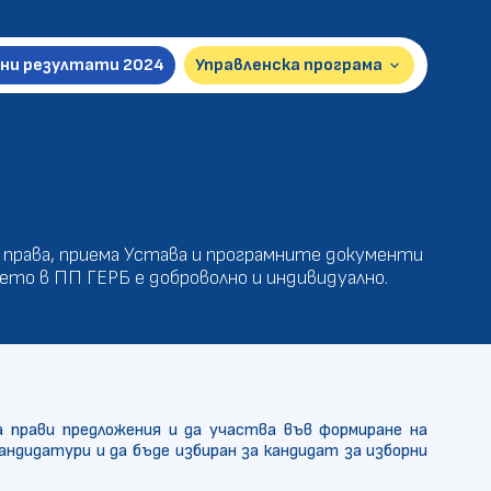
ни резултати 2024
Управленска програма
keyboard_arrow_down
Презентация 2026
Пълна версия 2024
 права, приема Устава и програмните документи
ето в ПП ГЕРБ е доброволно и индивидуално.
а прави предложения и да участва във формиране на
кандидатури и да бъде избиран за кандидат за изборни