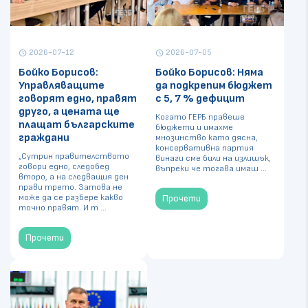
2026-07-12
2026-07-05
schedule
schedule
Бойко Борисов:
Бойко Борисов: Няма
Управляващите
да подкрепим бюджет
говорят едно, правят
с 5, 7 % дефицит
друго, а цената ще
Когато ГЕРБ правеше
плащат българските
бюджети и имахме
граждани
мнозинство като дясна,
консервативна партия
„Сутрин правителството
винаги сме били на излишък,
говори едно, следобед
въпреки че тогава имаш ...
второ, а на следващия ден
прави трето. Затова не
може да се разбере какво
Прочети
точно правят. И т ...
Прочети