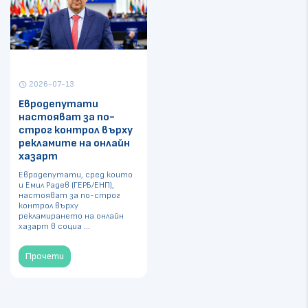
2026-07-13
schedule
Евродепутати
настояват за по-
строг контрол върху
рекламите на онлайн
хазарт
Евродепутати, сред които
и Емил Радев (ГЕРБ/ЕНП),
настояват за по-строг
контрол върху
рекламирането на онлайн
хазарт в социа ...
Прочети