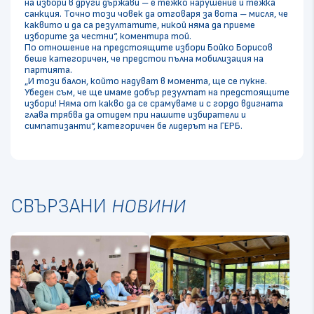
на избори в други държави – е тежко нарушение и тежка
санкция. Точно този човек да отговаря за вота – мисля, че
каквито и да са резултатите, никой няма да приеме
изборите за честни“, коментира той.
По отношение на предстоящите избори Бойко Борисов
беше категоричен, че предстои пълна мобилизация на
партията.
„И този балон, който надуват в момента, ще се пукне.
Убеден съм, че ще имаме добър резултат на предстоящите
избори! Няма от какво да се срамуваме и с гордо вдигната
глава трябва да отидем при нашите избиратели и
симпатизанти“, категоричен бе лидерът на ГЕРБ.
СВЪРЗАНИ
НОВИНИ