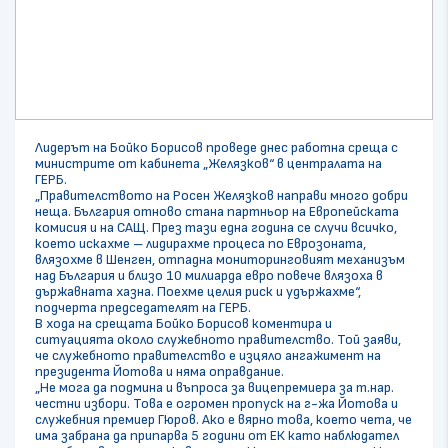
Лидерът на Бойко Борисов проведе днес работна среща с
министрите от кабинета „Желязков“ в централата на
ГЕРБ.
„Правителството на Росен Желязков направи много добри
неща. България отново стана партньор на Европейската
комисия и на САЩ. През тази една година се случи всичко,
което искахме – лидирахме процеса по Еврозоната,
влязохме в Шенген, отпадна мониторинговият механизъм
над България и близо 10 милиарда евро повече влязоха в
държавната хазна. Поехме целия риск и удържахме“,
подчерта председателят на ГЕРБ.
В хода на срещата Бойко Борисов коментира и
ситуацията около служебното правителство. Той заяви,
че служебното правителство е изцяло ангажимент на
президента Йотова и няма оправдание.
„Не мога да подмина и въпроса за вицепремиера за т.нар.
честни избори. Това е огромен пропуск на г-жа Йотова и
служебния премиер Гюров. Ако е вярно това, което чета, че
има забрана да припарва 5 години от ЕК като наблюдател