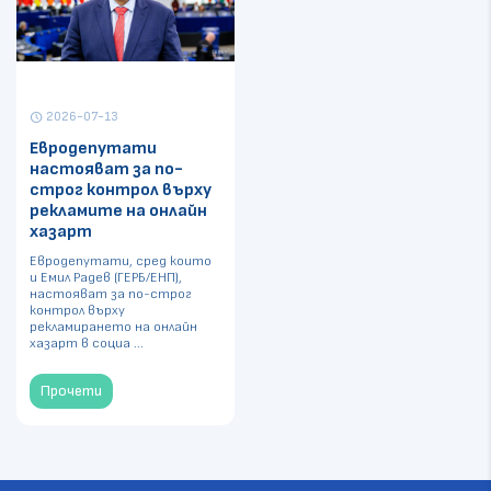
2026-07-13
schedule
Евродепутати
настояват за по-
строг контрол върху
рекламите на онлайн
хазарт
Евродепутати, сред които
и Емил Радев (ГЕРБ/ЕНП),
настояват за по-строг
контрол върху
рекламирането на онлайн
хазарт в социа ...
Прочети