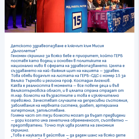
Детското здравеопазване е ключът към Мисия
„Дълголетие“
Геномен скрининг за всяко бебе е приоритет, който ГЕРБ
поставя като водещ и основен в политиките на
национално ниво в сферата на здравеопазването. Целта е
създаването на най-важния щит на нацията – здравен.
Това обяви водачът на листата на ГЕРБ-СДС с номер 15 за
Велико Търново и региона проф. Костадин Ангелов.
Каква е реалността в момента – все повече деца и във
Великотърновска област, и в цялата страна страдат от
т.нар. болести на възрастните и това е изключително
тревожно. Зачестяват случаите на депресивни състояния,
заболявания на нервната система, диабет, артериална
хипертония, затлъстяване.
Голяма част от тези болести могат да бъдат предвидени
– дори когато има генетична обремененост, съответно –
предотвратени. Точно тук идва ролята на геномния
скрининг.
„Това е науката в действие – да дадем шанс на всяко дете