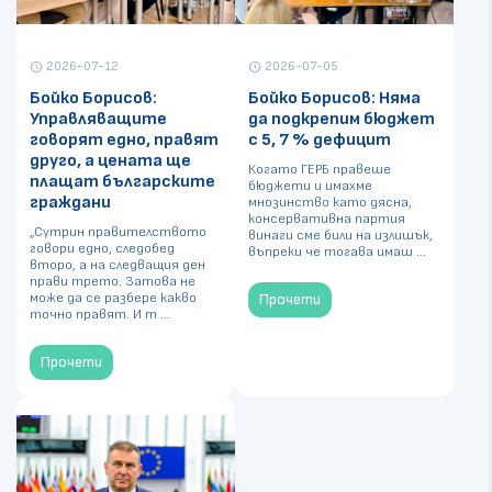
2026-07-12
2026-07-05
schedule
schedule
Бойко Борисов:
Бойко Борисов: Няма
Управляващите
да подкрепим бюджет
говорят едно, правят
с 5, 7 % дефицит
друго, а цената ще
Когато ГЕРБ правеше
плащат българските
бюджети и имахме
граждани
мнозинство като дясна,
консервативна партия
„Сутрин правителството
винаги сме били на излишък,
говори едно, следобед
въпреки че тогава имаш ...
второ, а на следващия ден
прави трето. Затова не
може да се разбере какво
Прочети
точно правят. И т ...
Прочети