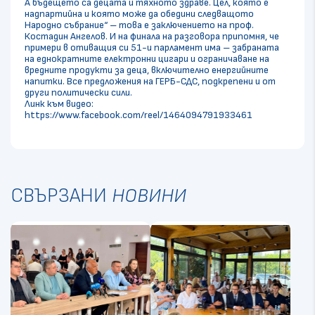
А бъдещето са децата и тяхното здраве. Цел, която е
надпартийна и която може да обедини следващото
Народно събрание“ – това е заключението на проф.
Костадин Ангелов. И на финала на разговора припомня, че
примери в отиващия си 51-и парламент има – забраната
на еднократните електронни цигари и ограничаване на
вредните продукти за деца, включително енергийните
напитки. Все предложения на ГЕРБ-СДС, подкрепени и от
други политически сили.
Линк към видео:
https://www.facebook.com/reel/1464094791933461
СВЪРЗАНИ
НОВИНИ