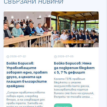
СВЪРЗАНИ
НОВИНИ
2026-07-12
2026-07-05
schedule
schedule
Бойко Борисов:
Бойко Борисов: Няма
Управляващите
да подкрепим бюджет
говорят едно, правят
с 5, 7 % дефицит
друго, а цената ще
Когато ГЕРБ правеше
плащат българските
бюджети и имахме
граждани
мнозинство като дясна,
консервативна партия
„Сутрин правителството
винаги сме били на излишък,
говори едно, следобед
въпреки че тогава имаш ...
второ, а на следващия ден
прави трето. Затова не
може да се разбере какво