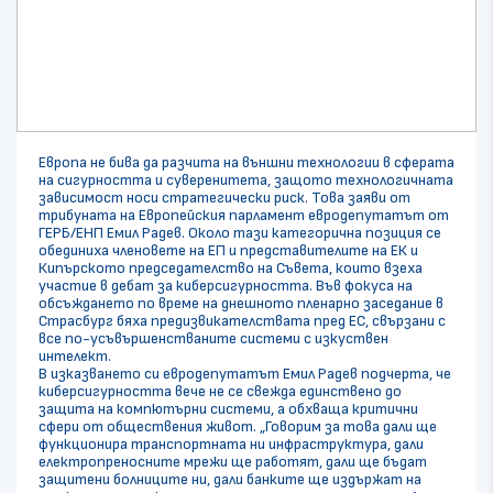
Европа не бива да разчита на външни технологии в сферата
на сигурността и суверенитета, защото технологичната
зависимост носи стратегически риск. Това заяви от
трибуната на Европейския парламент евродепутатът от
ГЕРБ/ЕНП Емил Радев. Около тази категорична позиция се
обединиха членовете на ЕП и представителите на ЕК и
Кипърското председателство на Съвета, които взеха
участие в дебат за киберсигурността. Във фокуса на
обсъждането по време на днешното пленарно заседание в
Страсбург бяха предизвикателствата пред ЕС, свързани с
все по-усъвършенстваните системи с изкуствен
интелект.
В изказването си евродепутатът Емил Радев подчерта, че
киберсигурността вече не се свежда единствено до
защита на компютърни системи, а обхваща критични
сфери от обществения живот. „Говорим за това дали ще
функционира транспортната ни инфраструктура, дали
електропреносните мрежи ще работят, дали ще бъдат
защитени болниците ни, дали банките ще издържат на