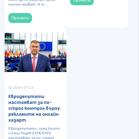
Прочети
точно правят. И т ...
Прочети
2026-07-13
schedule
Евродепутати
настояват за по-
строг контрол върху
рекламите на онлайн
хазарт
Евродепутати, сред които
и Емил Радев (ГЕРБ/ЕНП),
настояват за по-строг