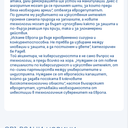
атака, дали демокрацията ще устои на манипулации. Днес с
алгоритъм могат да се причинят щети, за които преди
бяха необходими армии“, отбеляза евродепутатът.
По думите му развитието на изкуствения интелект
променя самата природа на заплахите, а новите
технологии могат да бъдат използвани както за защита и
по-бърза реакция при кризи, така и за злонамерени
действия.
„Искаме Европа да бъде едновременно сигурна и
конкурентоспособна. Не трябва да избираме между
иновации и защита, а да постигнем и двете“, категоричен
бе Радев.
Той акцентира, че киберсигурността е не само въпрос на
технологии, а преди всичко на хора. „Нуждаем се от повече
специалисти по киберсигурност и изкуствен интелект, от
по-силни партньорства между университетите и
индустрията. Нуждаем се от европейски капацитет,
който да задава посоката в ключовите
високотехнологични области“, настоя българският
евродепутат, изтъквайки необходимостта от
инвестиции в технологичния суверенитет на Европа.