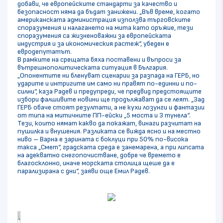
добави, че европейските стандарти за качество и
безопасност няма да бъдат занижени. „Във време, когато
американската администрация използва търговските
споразумения и налагането на мита като оръжие, тези
споразумения са жизненоважни за европейската
индустрия и за икономическия растеж“, убеден е
евродепутатът.
В рамките на срещата бяха поставени и въпроси за
вътрешнополитическата ситуация в България.
„Опонентите ни бленуват сценарии за разпада на ГЕРБ, но
ударите и интригите им само ни правят по-единни и по-
силни“, каза Радев и предупреди, че предвид предстоящите
избори фалшивите новини ще продължават да се леят. „Зад
ГЕРБ обаче стоят резултати, а не кухи лозунги и фантазии
от типа на митичните ПП-ейски „5 моста и 3 тунела“.
Тези, които нямат какво да покажат, винаги разчитат на
пушилка и внушения. Разликата се вижда ясно и на местно
ниво – Варна е зарината с боклуци при 50% по-висока
такса „Смет“, градската среда е занемарена, а при липсата
на адекватно снегопочистване, добре че времето е
благосклонно, иначе морската столица щеше да е
парализирана с дни“, заяви още Емил Радев.