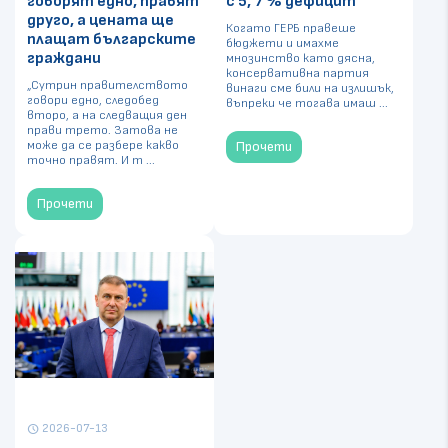
говорят едно, правят
с 5, 7 % дефицит
друго, а цената ще
Когато ГЕРБ правеше
плащат българските
бюджети и имахме
граждани
мнозинство като дясна,
консервативна партия
„Сутрин правителството
винаги сме били на излишък,
говори едно, следобед
въпреки че тогава имаш ...
второ, а на следващия ден
прави трето. Затова не
може да се разбере какво
Прочети
точно правят. И т ...
Прочети
2026-07-13
schedule