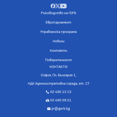
Ръководство на ГЕРБ
Европарламент
Управленска програма
Новини
Контакти
Поверителност
КОНТАКТИ
София, Пл. България 1,
НДК Административна сграда, ет. 17.
02 490 13 13
call
02 490 09 51
fax
pr@gerb.bg
mail