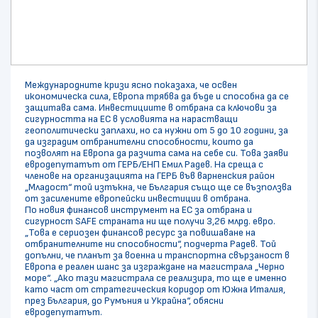
Международните кризи ясно показаха, че освен
икономическа сила, Европа трябва да бъде и способна да се
защитава сама. Инвестициите в отбрана са ключови за
сигурността на ЕС в условията на нарастващи
геополитически заплахи, но са нужни от 5 до 10 години, за
да изградим отбранителни способности, които да
позволят на Европа да разчита сама на себе си. Това заяви
евродепутатът от ГЕРБ/ЕНП Емил Радев. На среща с
членове на организацията на ГЕРБ във варненския район
„Младост“ той изтъкна, че България също ще се възползва
от засилените европейски инвестиции в отбрана.
По новия финансов инструмент на ЕС за отбрана и
сигурност SAFE страната ни ще получи 3,26 млрд. евро.
„Това е сериозен финансов ресурс за повишаване на
отбранителните ни способности“, подчерта Радев. Той
допълни, че планът за военна и транспортна свързаност в
Европа е реален шанс за изграждане на магистрала „Черно
море“. „Ако тази магистрала се реализира, то ще е именно
като част от стратегическия коридор от Южна Италия,
през България, до Румъния и Украйна“, обясни
евродепутатът.