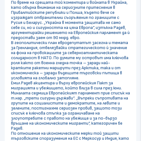
По време на срещата той коментира и войната в Украйна,
като обърна внимание на сериозните притеснения в
Прибалтийските републики и Полша, където вече се
изграждат отбранителни съоръжения по границите с
Русия и Беларус. „Украйна в момента защитава не само
себе си, но и сигурността на цяла Европа“, изтъкна Радев,
аргументирайки решението на Европейския парламент да ѝ
предостави заем от 90 млрд. евро.
В геополитически план евродепутатът засегна и темата
за Гренландия, отбелязвайки стратегическото ѝ значение
на фона на провокациите за северноатлантическата
солидарност в НАТО. По думите му островът има ключова
роля както от военна гледна точка – заради най-
кратките ракетни маршрути през Арктика, така и от
икономическа – заради бъдещите търговски пътища в
условията на глобално затопляне.
Емил Радев акцентира и върху европейския Пакт за
миграцията и убежището, който влиза в сила през юни.
Миналата седмица Европейският парламент прие списък на
т.нар. „трети сигурни държави“. „Въпреки съпротивата на
групите на социалистите и демократите, на левите и
зелените, постигнахме сериозен пробив, защото този
списък е ключова стъпка за ограничаване на
злоупотребите с правото на убежище и за по-бързо
връщане на икономическите мигранти“, категоричен бе
Радев.
По отношение на икономическите мерки той защити
търговските споразумения на ЕС с Меркосур и Индия, като