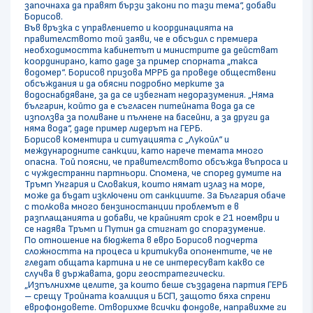
започнаха да правят бързи закони по тази тема“, добави
Борисов.
Във връзка с управлението и координацията на
правителството той заяви, че е обсъдил с премиера
необходимостта кабинетът и министрите да действат
координирано, като даде за пример спорната „такса
водомер“. Борисов призова МРРБ да проведе обществени
обсъждания и да обясни подробно мерките за
водоснабдяване, за да се избегнат недоразумения. „Няма
българин, който да е съгласен питейната вода да се
използва за поливане и пълнене на басейни, а за други да
няма вода“, даде пример лидерът на ГЕРБ.
Борисов коментира и ситуацията с „Лукойл“ и
международните санкции, като нарече темата много
опасна. Той поясни, че правителството обсъжда въпроса и
с чуждестранни партньори. Спомена, че според думите на
Тръмп Унгария и Словакия, които нямат излаз на море,
може да бъдат изключени от санкциите. За България обаче
с толкова много бензиностанции проблемът е в
разплащанията и добави, че крайният срок е 21 ноември и
се надява Тръмп и Путин да стигнат до споразумение.
По отношение на бюджета в евро Борисов подчерта
сложността на процеса и критикува опонентите, че не
гледат общата картина и не се интересуват какво се
случва в държавата, дори геостратегически.
„Изпълнихме целите, за които беше създадена партия ГЕРБ
– срещу Тройната коалиция и БСП, защото бяха спрени
еврофондовете. Отворихме всички фондове, направихме ги