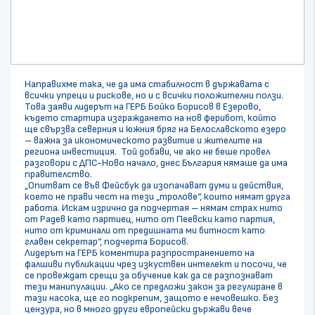
Направихме така, че да има стабилност в държавата с
всички упреци и рискове, но и с всички положителни ползи.
Това заяви лидерът на ГЕРБ Бойко Борисов в Езерово,
където стартира изграждането на нов ферибот, който
ще свързва северния и южния бряг на Белославското езеро
– важна за икономическото развитие и жителите на
региона инвестиция. Той добави, че ако не беше провел
разговори с ДПС-Ново начало, днес България нямаше да има
правителство.
„Опитват се във Фейсбук да изопачават думи и действия,
което не прави чест на тези „тролове“, които нямат друга
работа. Искам изрично да подчертая – нямам страх нито
от Радев като партиец, нито от Пеевски като партия,
нито от криминали от предишната ми битност като
главен секретар“, подчерта Борисов.
Лидерът на ГЕРБ коментира разпространението на
фалшиви публикации чрез изкуствен интелект и посочи, че
се провеждат срещи за обучение как да се разпознават
тези манипулации. „Ако се предложи закон за регулиране в
тази насока, ще го подкрепим, защото е нечовешко. Без
цензура, но в много други европейски държави вече