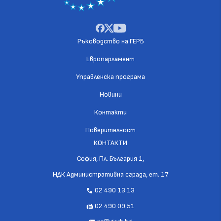
Ръководство на ГЕРБ
Европарламент
Управленска програма
Новини
Контакти
Поверителност
КОНТАКТИ
София, Пл. България 1,
НДК Административна сграда, ет. 17.
02 490 13 13
call
02 490 09 51
fax