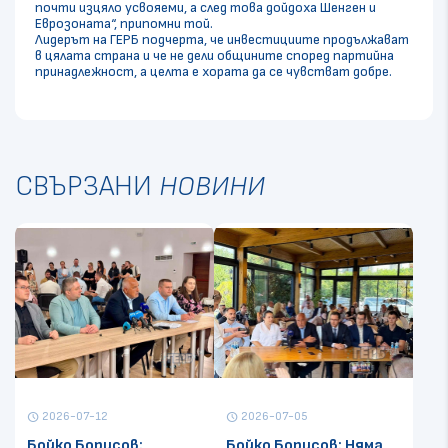
почти изцяло усвояеми, а след това дойдоха Шенген и
Еврозоната“, припомни той.
Лидерът на ГЕРБ подчерта, че инвестициите продължават
в цялата страна и че не дели общините според партийна
принадлежност, а целта е хората да се чувстват добре.
СВЪРЗАНИ
НОВИНИ
2026-07-12
2026-07-05
schedule
schedule
Бойко Борисов:
Бойко Борисов: Няма