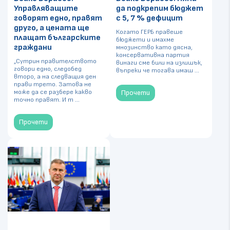
Управляващите
да подкрепим бюджет
говорят едно, правят
с 5, 7 % дефицит
друго, а цената ще
Когато ГЕРБ правеше
плащат българските
бюджети и имахме
граждани
мнозинство като дясна,
консервативна партия
„Сутрин правителството
винаги сме били на излишък,
говори едно, следобед
въпреки че тогава имаш ...
второ, а на следващия ден
прави трето. Затова не
може да се разбере какво
Прочети
точно правят. И т ...
Прочети