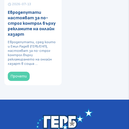
2026-07-13
schedule
Евродепутати
настояват за по-
строг контрол върху
рекламите на онлайн
хазарт
Евродепутати, сред които
и Емил Радев (ГЕРБ/ЕНП),
настояват за по-строг
контрол върху
рекламирането на онлайн
хазарт в социа ...
Прочети