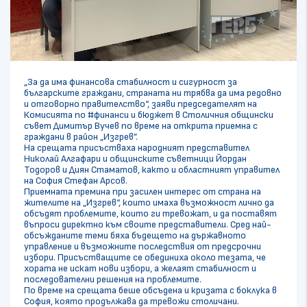
„За да има финансова стабилност и сигурност за
българските граждани, страната ни трябва да има редовно
и отговорно правителство“, заяви председателят на
Комисията по #финанси и бюджет в Столичния общински
съвет Димитър Вучев по време на открита приемна с
граждани в район „Изгрев”.
На срещата присъстваха народният представител
Николай Алгафари и общинските съветници Йордан
Тодоров и Диян Стаматов, както и областният управител
на София Стефан Арсов.
Приемната премина при засилен интерес от страна на
жителите на „Изгрев“, които имаха възможност лично да
обсъдят проблемите, които ги тревожат, и да поставят
въпроси директно към своите представители. Сред най-
обсъжданите теми бяха бъдещето на държавното
управление и възможните последствия от предсрочни
избори. Присъстващите се обединиха около тезата, че
хората не искат нови избори, а желаят стабилност и
последователни решения на проблемите.
По време на срещата беше обсъдена и кризата с боклука в
София, която продължава да тревожи столичани.