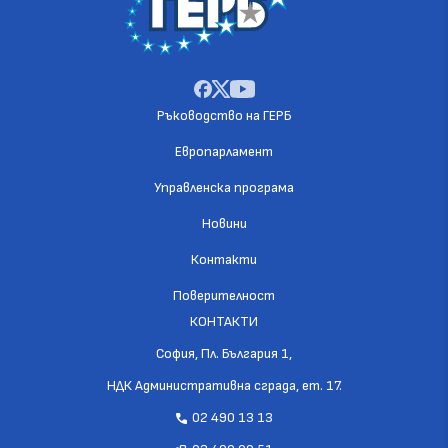
Ръководство на ГЕРБ
Европарламент
Управленска програма
Новини
Контакти
Поверителност
КОНТАКТИ
София, Пл. България 1,
НДК Административна сграда, ет. 17.
02 490 13 13
call