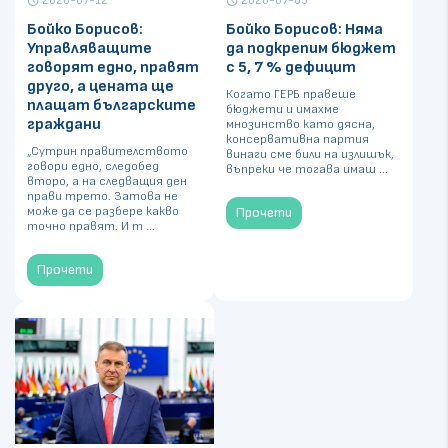
2026-07-12
2026-07-05
schedule
schedule
Бойко Борисов:
Бойко Борисов: Няма
Управляващите
да подкрепим бюджет
говорят едно, правят
с 5, 7 % дефицит
друго, а цената ще
Когато ГЕРБ правеше
плащат българските
бюджети и имахме
граждани
мнозинство като дясна,
консервативна партия
„Сутрин правителството
винаги сме били на излишък,
говори едно, следобед
въпреки че тогава имаш ...
второ, а на следващия ден
прави трето. Затова не
може да се разбере какво
Прочети
точно правят. И т ...
Прочети