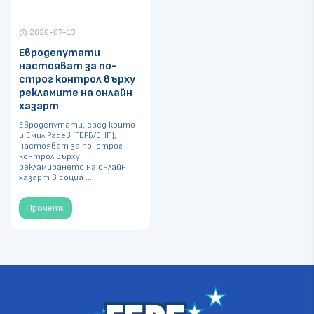
2026-07-13
schedule
Евродепутати
настояват за по-
строг контрол върху
рекламите на онлайн
хазарт
Евродепутати, сред които
и Емил Радев (ГЕРБ/ЕНП),
настояват за по-строг
контрол върху
рекламирането на онлайн
хазарт в социа ...
Прочети