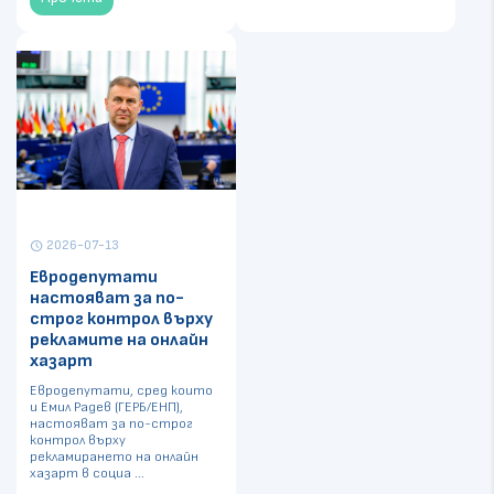
2026-07-13
schedule
Евродепутати
настояват за по-
строг контрол върху
рекламите на онлайн
хазарт
Евродепутати, сред които
и Емил Радев (ГЕРБ/ЕНП),
настояват за по-строг
контрол върху
рекламирането на онлайн
хазарт в социа ...