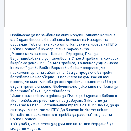
Правилата за попълване на антикорупционната комисия
ще бъдат внесени в правната комисия на Народното
събрание. Това стана ясно от изказване на лидера на ГЕРБ
Бойко Борисов в кулоарите на парламента.
„Моите цели са ясни - Шенген, Еврозона, План за
възстановяване и устойчивост. Утре в правната комисия
вкарваме закон, при всички правила, и антикорупционната
комисия", заяви Бойко Борисов и бе категоричен, че
парламентарната работа трябва да продължи въпреки
вотовете на недоверие. В подкрепа на думите си той
посочи, че има ключови законопроекти, които трябва да
бъдат приети спешно, включително законите по Плана за
възстановяване и устойчивост.
"Имаме още няколко закона за Плана за възстановяване и
ако трябва, ще работим и през август. Законите за
прането на пари и останалите трябва да ги приемем, за да
си получим парите по ПВУ. Да внасят колкото искат
вотове, но парламентът трябва да работи", подчерта
Бойко Борисов.
Той заяви, че не стои зад думите на Тошко Йорданов за
младите медици.