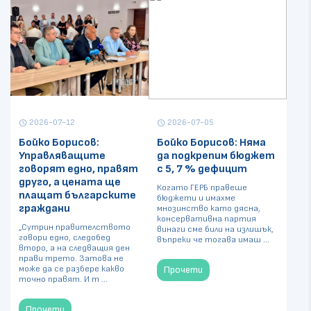
2026-07-12
2026-07-05
schedule
schedule
Бойко Борисов:
Бойко Борисов: Няма
Управляващите
да подкрепим бюджет
говорят едно, правят
с 5, 7 % дефицит
друго, а цената ще
Когато ГЕРБ правеше
плащат българските
бюджети и имахме
граждани
мнозинство като дясна,
консервативна партия
„Сутрин правителството
винаги сме били на излишък,
говори едно, следобед
въпреки че тогава имаш ...
второ, а на следващия ден
прави трето. Затова не
може да се разбере какво
Прочети
точно правят. И т ...
Прочети