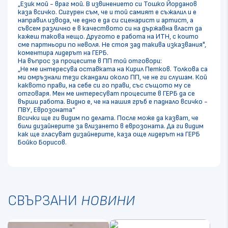
„Език мой - враг мой. В извинението си Тошко Йорданов
каза всичко. Сигурен съм, че и той самият е съжалил и е
направил извода, че едно е да си сценарист и артист, а
съвсем различно е в качеството си на държавна власт да
кажеш такова нещо. Другото е работа на ИТН, с които
сме партньори по неволя. Не стоя зад такива изказвания",
коментира лидерът на ГЕРБ.
На въпрос за процесите в ПП той отговори:
„Не ме интересува оставката на Кирил Петков. Толкова са
ми омръзнали тези скандали около ПП, че не ги слушам. Кой
каквото прави, на себе си го прави, със същото му се
отговаря. Мен ме интересуват процесите в ГЕРБ да се
върши работа. Видно е, че на нашия гръб е паднало всичко -
ПВУ, Еврозоната“
Всички ще ги видим по делата. После може да казват, че
били дизайнерите за влизането в еврозоната. Да ги видим
как ще гласуват дизайнерите, каза още лидерът на ГЕРБ
Бойко Борисов.
СВЪРЗАНИ
НОВИНИ