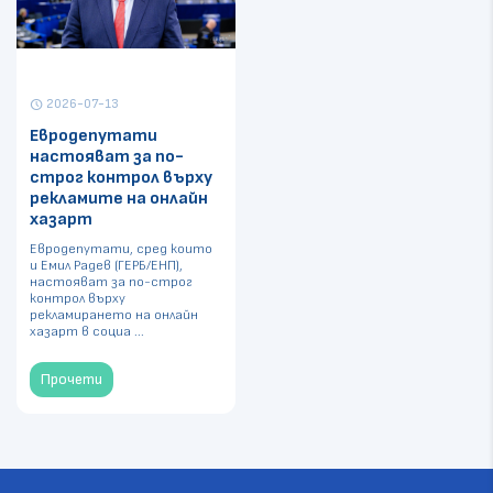
2026-07-13
schedule
Евродепутати
настояват за по-
строг контрол върху
рекламите на онлайн
хазарт
Евродепутати, сред които
и Емил Радев (ГЕРБ/ЕНП),
настояват за по-строг
контрол върху
рекламирането на онлайн
хазарт в социа ...
Прочети