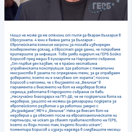
Нищо не може да ме отклони от пътя да вкарам България в
Еврозоната. 4 юни е важна дата за България -
Европейската комисия насрочи за тогава извънреден
конвергентен доклад, а Евростат даде данни, че покриваме
критериите за инфлация. Това заяви лидерът на ГЕРБ Бойко
Борисов пред медии в кулоарите на Народното събрание.
„От първия ден казвам, че е крайно нестабилна
управленската конструкция. Ще работим с тематични
мнозинства в залата по определени теми, за да оправдаем
доверието, което ни е гласувано от хората“, посочи
Борисов и напомни, че с влизането на „Величие“ в
парламента и внасянето на вот на недоверие всяка
седмица, работата в Народното събрание се бави.
„Неслучайно благодарих на ПП-ДБ, че не подкрепиха вота на
недоверие, защото не можеш да декларираш подкрепа за
европейското развитие и да работиш заедно с
„Възраждане“, МЕЧ и „Величие“. Нека да внесат вот на
недоверие и да обяснят после на евроатлантическите ни
партньори, че искат да свалят правителството на ГЕРБ,
което ги води точно там, където всички искат“,
коментира Борисов и изрази надежда в следващите месеци