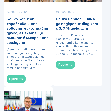
2026-07-12
2026-07-05
schedule
schedule
Бойко Борисов:
Бойко Борисов: Няма
Управляващите
да подкрепим бюджет
говорят едно, правят
с 5, 7 % дефицит
друго, а цената ще
Когато ГЕРБ правеше
плащат българските
бюджети и имахме
граждани
мнозинство като дясна,
консервативна партия
„Сутрин правителството
винаги сме били на излишък,
говори едно, следобед
въпреки че тогава имаш ...
второ, а на следващия ден
прави трето. Затова не
може да се разбере какво
Прочети
точно правят. И т ...
Прочети