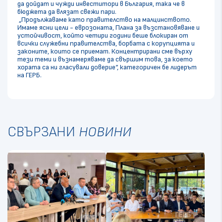
да дойдат и чужди инвеститори в България, така че в
бюджета да влязат свежи пари.
„Продължаваме като правителство на малцинството.
Имаме ясни цели - еврозоната, Плана за възстановяване и
устойчивост, който четири години беше блокиран от
всички служебни правителства, борбата с корупцията и
законите, които се приемат. Концентрирани сме върху
тези теми и възнамеряваме да свършим това, за което
хората са ни гласували доверие“, категоричен бе лидерът
на ГЕРБ.
СВЪРЗАНИ
НОВИНИ