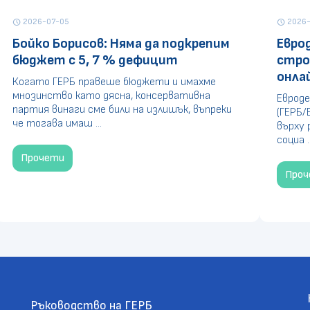
2026-07-05
2026-
schedule
schedule
Бойко Борисов: Няма да подкрепим
Евро
бюджет с 5, 7 % дефицит
стро
онла
Когато ГЕРБ правеше бюджети и имахме
мнозинство като дясна, консервативна
Евроде
партия винаги сме били на излишък, въпреки
(ГЕРБ/
че тогава имаш ...
върху 
социа ..
Прочети
Про
Ръководство на ГЕРБ