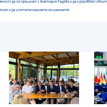
ност да се срещнат с Виктория Радева и да изпробват своит
мпион и да усетите магията на шахмата!