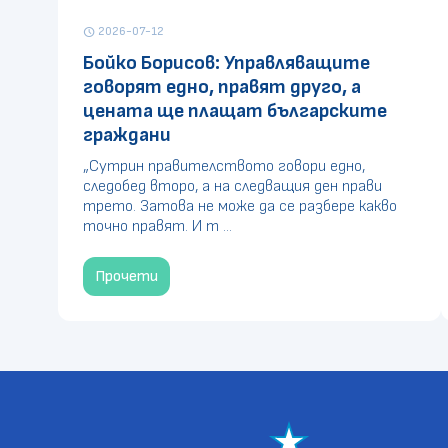
2026-07-12
schedule
Бойко Борисов: Управляващите
говорят едно, правят друго, а
цената ще плащат българските
граждани
„Сутрин правителството говори едно,
следобед второ, а на следващия ден прави
трето. Затова не може да се разбере какво
точно правят. И т ...
Прочети