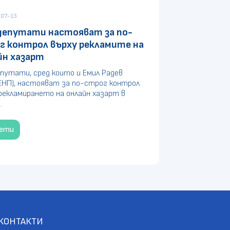
07-13
депутати настояват за по-
г контрол върху рекламите на
йн хазарт
путати, сред които и Емил Радев
ЕНП), настояват за по-строг контрол
рекламирането на онлайн хазарт в
.
чети
КОНТАКТИ