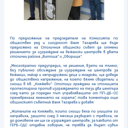
По предложение на председателя на Комисията по
обществен ред и сигурност Ваня Тагарева ще бъде
предложено на Столичния общински съвет да отмени
решението за изграждане на бежански центрове в двата
столични района „Витоша“ и „Оборище“.
„Многократно предупредих, че решения, взети на тъмно,
без публично обсъждане за изграждане на центрове за
бежанци, макар и непридружени деца и младежи, ще доведе
до обществено напрежение, на което бяхме свидетели и
снощи в кв. „Княжево“. Стотици граждани на столицата
протестираха против изграждането на тези два центъра
след като за пореден път управляващите от ПП-ДБ-СС
пренебренаха мнението на хората“, това коментира още
общинският съветник Ваня Тагарева и добавя:
„Жителите на Княжево, които снощи бяха по улиците го
направиха, защото след 3 месеца разбират с тревога, че
до домовете им ще се изграждат центрове, за каквито от
ГЕРБ-СДС отдавна говорим, че трябва да бъдат извън