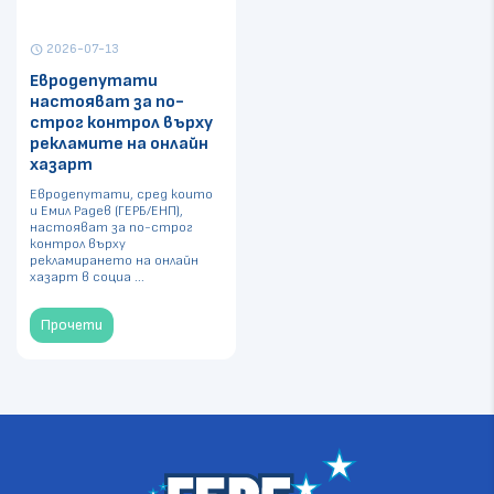
2026-07-13
schedule
Евродепутати
настояват за по-
строг контрол върху
рекламите на онлайн
хазарт
Евродепутати, сред които
и Емил Радев (ГЕРБ/ЕНП),
настояват за по-строг
контрол върху
рекламирането на онлайн
хазарт в социа ...
Прочети