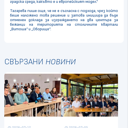
градска среда, какъвто е и европейският модел.“
Тагарева пише още, че не е съгласна с подхода, чрез който
беше наложено това решение и затова инициира да бъде
отменен доклада за изграждането на два центъра за
бежанци на територията на столичните квартали
„Витоша“ и „Оборище“.
СВЪРЗАНИ
НОВИНИ
2026-07-12
2026-07-05
schedule
schedule