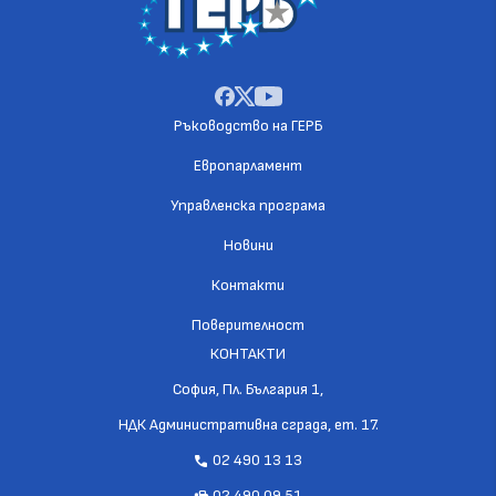
Ръководство на ГЕРБ
Европарламент
Управленска програма
Новини
Контакти
Поверителност
КОНТАКТИ
София, Пл. България 1,
НДК Административна сграда, ет. 17.
02 490 13 13
call
02 490 09 51