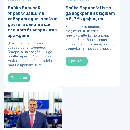
Бойко Борисов:
Бойко Борисов: Няма
Управляващите
да подкрепим бюджет
говорят едно, правят
с 5, 7 % дефицит
друго, а цената ще
Когато ГЕРБ правеше
плащат българските
бюджети и имахме
граждани
мнозинство като дясна,
консервативна партия
„Сутрин правителството
винаги сме били на излишък,
говори едно, следобед
въпреки че тогава имаш ...
второ, а на следващия ден
прави трето. Затова не
може да се разбере какво
Прочети
точно правят. И т ...
Прочети