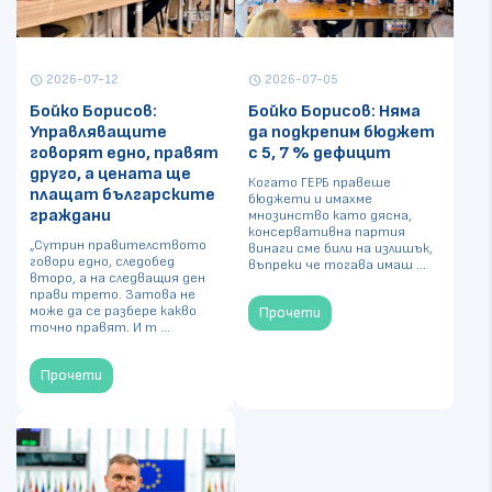
2026-07-12
2026-07-05
schedule
schedule
Бойко Борисов:
Бойко Борисов: Няма
Управляващите
да подкрепим бюджет
говорят едно, правят
с 5, 7 % дефицит
друго, а цената ще
Когато ГЕРБ правеше
плащат българските
бюджети и имахме
граждани
мнозинство като дясна,
консервативна партия
„Сутрин правителството
винаги сме били на излишък,
говори едно, следобед
въпреки че тогава имаш ...
второ, а на следващия ден
прави трето. Затова не
може да се разбере какво
Прочети
точно правят. И т ...
Прочети