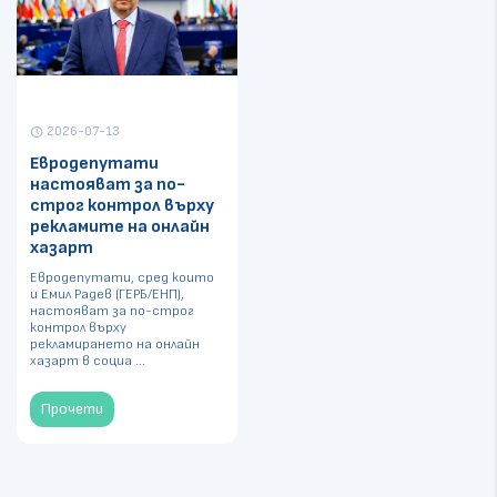
2026-07-13
schedule
Евродепутати
настояват за по-
строг контрол върху
рекламите на онлайн
хазарт
Евродепутати, сред които
и Емил Радев (ГЕРБ/ЕНП),
настояват за по-строг
контрол върху
рекламирането на онлайн
хазарт в социа ...
Прочети