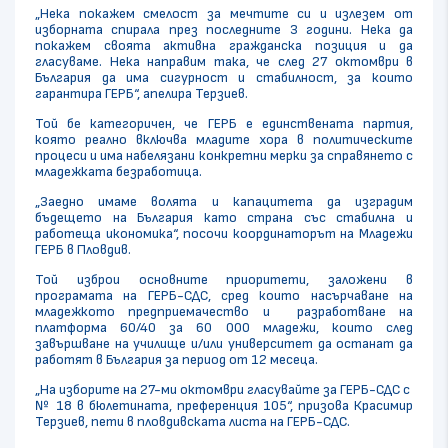
„Нека покажем смелост за мечтите си и излезем от
изборната спирала през последните 3 години. Нека да
покажем своята активна гражданска позиция и да
гласуваме. Нека направим така, че след 27 октомври в
България да има сигурност и стабилност, за които
гарантира ГЕРБ“, апелира Терзиев.
Той бе категоричен, че ГЕРБ е единствената партия,
която реално включва младите хора в политическите
процеси и има набелязани конкретни мерки за справянето с
младежката безработица.
„Заедно имаме волята и капацитета да изградим
бъдещето на България като страна със стабилна и
работеща икономика“, посочи координаторът на Младежи
ГЕРБ в Пловдив.
Той изброи основните приоритети, заложени в
програмата на ГЕРБ-СДС, сред които насърчаване на
младежкото предприемачество и разработване на
платформа 60/40 за 60 000 младежи, които след
завършване на училище и/или университет да останат да
работят в България за период от 12 месеца.
„На изборите на 27-ми октомври гласувайте за ГЕРБ-СДС с
№ 18 в бюлетината, преференция 105“, призова Красимир
Терзиев, пети в пловдивската листа на ГЕРБ-СДС.