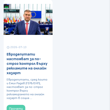
2026-07-13
schedule
Евродепутати
настояват за по-
строг контрол върху
рекламите на онлайн
хазарт
Евродепутати, сред които
и Емил Радев (ГЕРБ/ЕНП),
настояват за по-строг
контрол върху
рекламирането на онлайн
хазарт в социа ...
Прочети