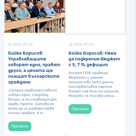
2026-07-12
2026-07-05
schedule
schedule
Бойко Борисов:
Бойко Борисов: Няма
Управляващите
да подкрепим бюджет
говорят едно, правят
с 5, 7 % дефицит
друго, а цената ще
Когато ГЕРБ правеше
плащат българските
бюджети и имахме
граждани
мнозинство като дясна,
консервативна партия
„Сутрин правителството
винаги сме били на излишък,
говори едно, следобед
въпреки че тогава имаш ...
второ, а на следващия ден
прави трето. Затова не
може да се разбере какво
Прочети
точно правят. И т ...
Прочети