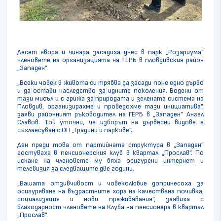
Десет явора и чинара засадиха днес в парк „Розариума”
членовете на организацията на ГЕРБ в пловдивския район
„Западен”.
„Всеки човек в живота си трябва да засади поне едно дърво
и да остави наследство за идните поколения. Водени от
тази мисъл и с грижа за природата и зелената система на
Пловдив, организирахме и проведохме тази инициатива”,
заяви районният ръководител на ГЕРБ в „Западен” Ангел
Славов. Той уточни, че изборът на дървесни видове е
съглаесуван с ОП „Градини и паркове”.
Ден преди това от партийната структура в „Западен”
гостуваха в пенсионерския клуб в квартал „Прослав”. По
искане на членовете му бяха осигурени интернет и
телевизия за следващите две години.
„Вашата отзивчивост и човеколюбие допринесоха за
осигуряване на възрастните хора на качествена почивка,
социализация и нови преживявания”, заявиха с
благодарност членовете на Клуба на пенсионера в квартал
„Прослав”.