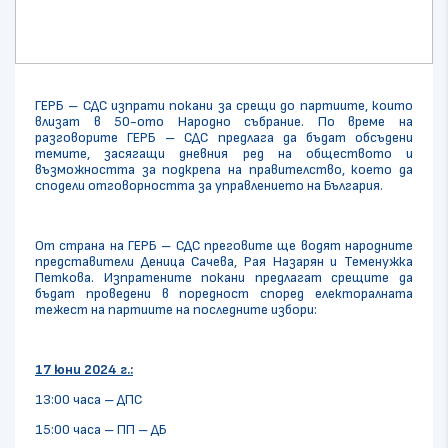
ГЕРБ – СДС изпрати покани за срещи до партиите, които
влизат в 50-ото Народно събрание. По време на
разговорите ГЕРБ – СДС предлага да бъдат обсъдени
темите, засягащи дневния ред на обществото и
възможността за подкрепа на правителство, което да
сподели отговорността за управлението на България.
От страна на ГЕРБ – СДС преговите ще водят народните
представители Деница Сачева, Рая Назарян и Теменужка
Петкова. Изпратените покани предлагат срещите да
бъдат проведени в поредност според електоралната
тежест на партиите на последните избори:
17 юни 2024 г.:
13:00 часа – ДПС
15:00 часа – ПП – ДБ