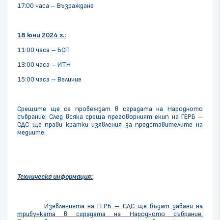
17:00 часа – Възраждане
18 юни 2024 г.:
11:00 часа – БСП
13:00 часа – ИТН
15:00 часа – Величие
Срещите ще се провеждат в сградата на Народното
събрание. След всяка среща преговорният екип на ГЕРБ –
СДС ще прави кратки изявления за представителите на
медиите.
Техническа информация:
Изявленията на ГЕРБ – СДС ще бъдат давани на
трибунката в сградата на Народното събрание.