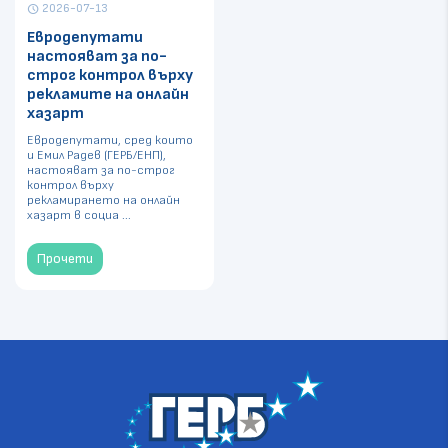
2026-07-13
schedule
Евродепутати
настояват за по-
строг контрол върху
рекламите на онлайн
хазарт
Евродепутати, сред които
и Емил Радев (ГЕРБ/ЕНП),
настояват за по-строг
контрол върху
рекламирането на онлайн
хазарт в социа ...
Прочети