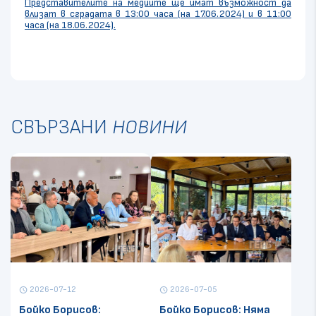
Представителите на медиите ще имат възможност да
влизат в сградата в 13:00 часа (на 17.06.2024) и в 11:00
часа (на 18.06.2024).
СВЪРЗАНИ
НОВИНИ
2026-07-12
2026-07-05
schedule
schedule
Бойко Борисов:
Бойко Борисов: Няма