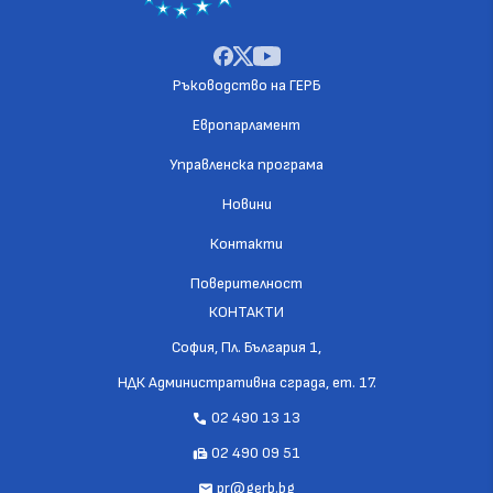
Ръководство на ГЕРБ
Европарламент
Управленска програма
Новини
Контакти
Поверителност
КОНТАКТИ
София, Пл. България 1,
НДК Административна сграда, ет. 17.
02 490 13 13
call
02 490 09 51
fax
pr@gerb.bg
mail