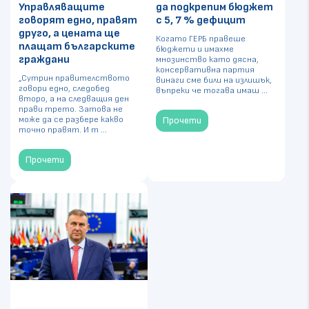
Управляващите
да подкрепим бюджет
говорят едно, правят
с 5, 7 % дефицит
друго, а цената ще
Когато ГЕРБ правеше
плащат българските
бюджети и имахме
граждани
мнозинство като дясна,
консервативна партия
„Сутрин правителството
винаги сме били на излишък,
говори едно, следобед
въпреки че тогава имаш ...
второ, а на следващия ден
прави трето. Затова не
може да се разбере какво
Прочети
точно правят. И т ...
Прочети