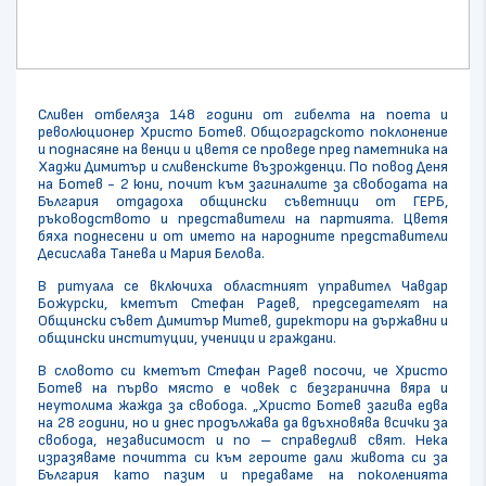
Сливен отбеляза 148 години от гибелта на поета и
революционер Христо Ботев. Общоградското поклонение
и поднасяне на венци и цветя се проведе пред паметника на
Хаджи Димитър и сливенските възрожденци. По повод Деня
на Ботев - 2 юни, почит към загиналите за свободата на
България отдадоха общински съветници от ГЕРБ,
ръководството и представители на партията. Цветя
бяха поднесени и от името на народните представители
Десислава Танева и Мария Белова.
В ритуала се включиха областният управител Чавдар
Божурски, кметът Стефан Радев, председателят на
Общински съвет Димитър Митев, директори на държавни и
общински институции, ученици и граждани.
В словото си кметът Стефан Радев посочи, че Христо
Ботев на първо място е човек с безгранична вяра и
неутолима жажда за свобода. „Христо Ботев загива едва
на 28 години, но и днес продължава да вдъхновява всички за
свобода, независимост и по – справедлив свят. Нека
изразяваме почитта си към героите дали живота си за
България като пазим и предаваме на поколенията