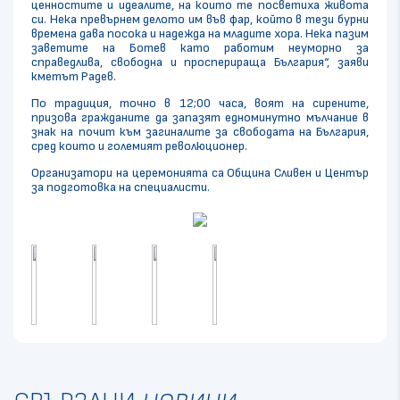
ценностите и идеалите, на които те посветиха живота
си. Нека превърнем делото им във фар, който в тези бурни
времена дава посока и надежда на младите хора. Нека пазим
заветите на Ботев като работим неуморно за
справедлива, свободна и просперираща България“, заяви
кметът Радев.
По традиция, точно в 12;00 часа, воят на сирените,
призова гражданите да запазят едноминутно мълчание в
знак на почит към загиналите за свободата на България,
сред които и големият революционер.
Организатори на церемонията са Община Сливен и Център
за подготовка на специалисти.