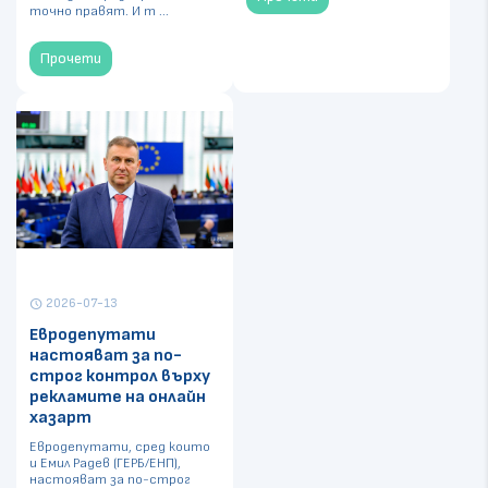
точно правят. И т ...
Прочети
2026-07-13
schedule
Евродепутати
настояват за по-
строг контрол върху
рекламите на онлайн
хазарт
Евродепутати, сред които
и Емил Радев (ГЕРБ/ЕНП),
настояват за по-строг