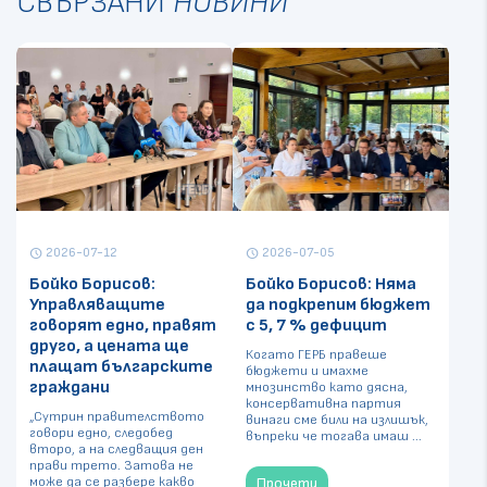
СВЪРЗАНИ
НОВИНИ
2026-07-12
2026-07-05
schedule
schedule
Бойко Борисов:
Бойко Борисов: Няма
Управляващите
да подкрепим бюджет
говорят едно, правят
с 5, 7 % дефицит
друго, а цената ще
Когато ГЕРБ правеше
плащат българските
бюджети и имахме
граждани
мнозинство като дясна,
консервативна партия
„Сутрин правителството
винаги сме били на излишък,
говори едно, следобед
въпреки че тогава имаш ...
второ, а на следващия ден
прави трето. Затова не
може да се разбере какво
Прочети