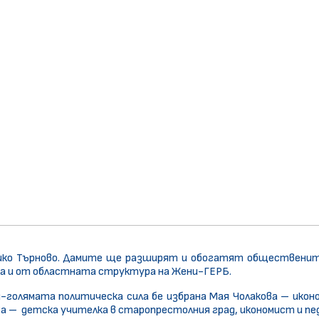
лико Търново. Дамите ще разширят и обогатят обществени
ка и от областната структура на Жени-ГЕРБ.
й-голямата политическа сила бе избрана Мая Чолакова – ико
а – детска учителка в старопрестолния град, икономист и пе