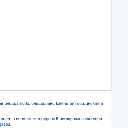
те инициативи, инициирани както от общинската
номист и опитен сътрудник в нотариална кантора.
дагог.