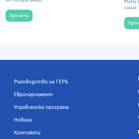
че тогава имаш ...
върху 
социа ..
Прочети
Про
Ръководство на ГЕРБ
Европарламент
Управленска програма
Новини
Контакти