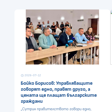
2026-07-12
schedule
Бойко Борисов: Управляващите
говорят едно, правят друго, а
цената ще плащат българските
граждани
„Сутрин правителството говори едно,