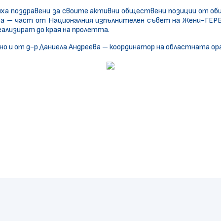
ха поздравени за своите активни обществени позиции от общ
ва – част от Националния изпълнителен съвет на Жени-ГЕРБ
ализират до края на пролетта.
но и от д-р Даниела Андреева – координатор на областната ор