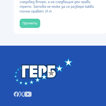
следобед второ, а на следващия ден прави
трето. Затова не може да се разбере какво
точно правят. И т ...
Прочети