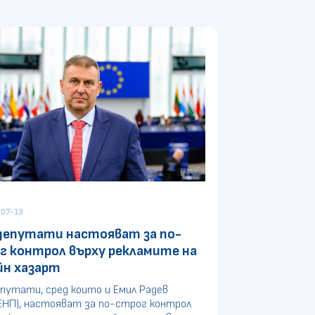
07-13
депутати настояват за по-
г контрол върху рекламите на
йн хазарт
путати, сред които и Емил Радев
ЕНП), настояват за по-строг контрол