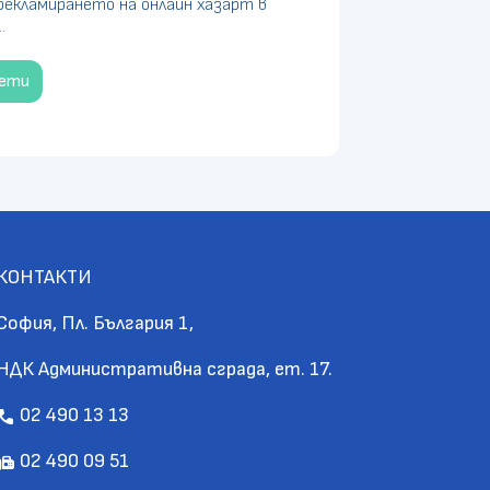
рекламирането на онлайн хазарт в
.
чети
КОНТАКТИ
София, Пл. България 1,
НДК Административна сграда, ет. 17.
02 490 13 13
call
02 490 09 51
fax