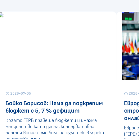
2026-07-05
2026-
schedule
schedule
Бойко Борисов: Няма да подкрепим
Евро
бюджет с 5, 7 % дефицит
стро
онла
Когато ГЕРБ правеше бюджети и имахме
мнозинство като дясна, консервативна
Евроде
партия винаги сме били на излишък, въпреки
(ГЕРБ/