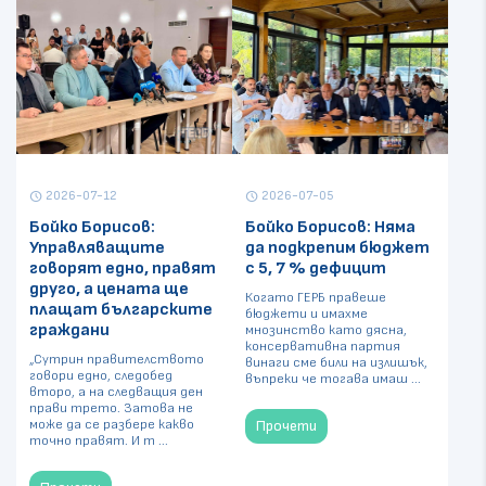
2026-07-12
2026-07-05
schedule
schedule
Бойко Борисов:
Бойко Борисов: Няма
Управляващите
да подкрепим бюджет
говорят едно, правят
с 5, 7 % дефицит
друго, а цената ще
Когато ГЕРБ правеше
плащат българските
бюджети и имахме
граждани
мнозинство като дясна,
консервативна партия
„Сутрин правителството
винаги сме били на излишък,
говори едно, следобед
въпреки че тогава имаш ...
второ, а на следващия ден
прави трето. Затова не
може да се разбере какво
Прочети
точно правят. И т ...