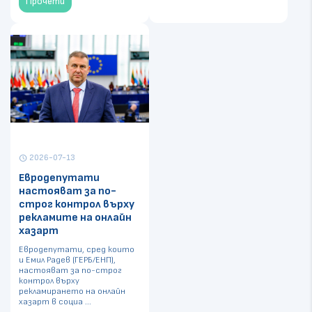
Прочети
2026-07-13
schedule
Евродепутати
настояват за по-
строг контрол върху
рекламите на онлайн
хазарт
Евродепутати, сред които
и Емил Радев (ГЕРБ/ЕНП),
настояват за по-строг
контрол върху
рекламирането на онлайн
хазарт в социа ...