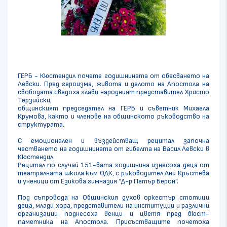
ГЕРБ - Кюстендил почете годишнината от обесването на
Левски. Пред героизма, живота и делото на Апостола на
свободата сведоха глави народният представител Христо
Терзийски,
общинският председател на ГЕРБ и съветник Михаела
Крумова, както и членове на общинското ръководство на
структурата.
С емоционален и въздействащ рецитал започна
честването на годишнината от гибелта на Васил Левски в
Кюстендил.
Рецитал по случай 151-вата годишнина изнесоха деца от
театралната школа към ОДК, с ръководител Ани Кръстева
и ученици от Езикова гимназия “Д-р Петър Берон”.
Под съпровода на Общинския духов оркестър стотици
деца, млади хора, представители на институции и различни
организации поднесоха венци и цветя пред бюст-
паметника на Апостола. Присъстващите почетоха