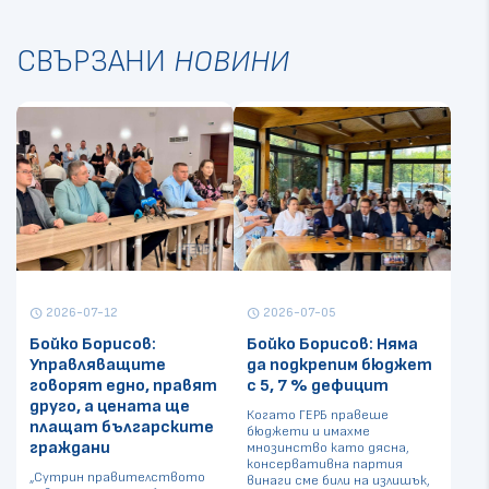
СВЪРЗАНИ
НОВИНИ
2026-07-12
2026-07-05
schedule
schedule
Бойко Борисов:
Бойко Борисов: Няма
Управляващите
да подкрепим бюджет
говорят едно, правят
с 5, 7 % дефицит
друго, а цената ще
Когато ГЕРБ правеше
плащат българските
бюджети и имахме
граждани
мнозинство като дясна,
консервативна партия
„Сутрин правителството
винаги сме били на излишък,