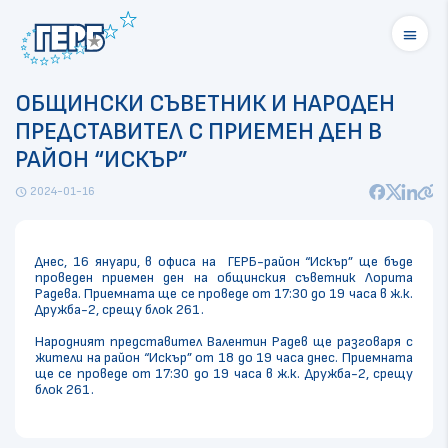
menu
ОБЩИНСКИ СЪВЕТНИК И НАРОДЕН
ПРЕДСТАВИТЕЛ С ПРИЕМЕН ДЕН В
РАЙОН “ИСКЪР”
2024-01-16
schedule
Днес, 16 януари, в офиса на ГЕРБ-район “Искър” ще бъде
проведен приемен ден на общинския съветник Лорита
Радева. Приемната ще се проведе от 17:30 до 19 часа в ж.к.
Дружба-2, срещу блок 261.
Народният представител Валентин Радев ще разговаря с
жители на район “Искър” от 18 до 19 часа днес. Приемната
ще се проведе от 17:30 до 19 часа в ж.к. Дружба-2, срещу
блок 261.