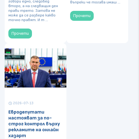
говори едно, следобед
въпреки че тогава имаш ...
второ, а на следващия ден
прави трето. Затова не
може да се разбере какво
Прочети
точно правят. И т ...
Прочети
2026-07-13
schedule
Евродепутати
настояват за по-
строг контрол върху
рекламите на онлайн
хазарт