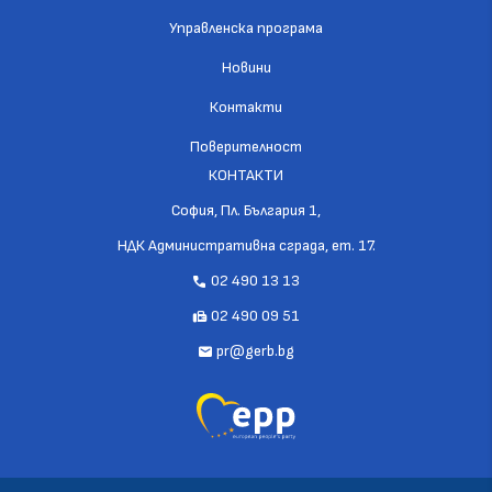
Управленска програма
Новини
Контакти
Поверителност
КОНТАКТИ
София, Пл. България 1,
НДК Административна сграда, ет. 17.
02 490 13 13
call
02 490 09 51
fax
pr@gerb.bg
mail