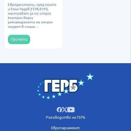
Евродепутати, сред които
и Емил Радев (ГЕРБ/ЕНП),
настояват за по-строг
контрол върху
рекламирането на онлайн
хазарт в социа ...
Прочети
Ръководство на ГЕРБ
Европарламент