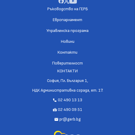
Ръководство на ГЕРБ
Европарламент
Управленска програма
Новини
Контакти
Поверителност
КОНТАКТИ
София, Пл. България 1,
НДК Административна сграда, ет. 17.
02 490 13 13
call
02 490 09 51
fax
pr@gerb.bg
mail