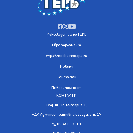
Ръководство на ГЕРБ
Европарламент
Управленска програма
Новини
Контакти
Поверителност
КОНТАКТИ
София, Пл. България 1,
НДК Административна сграда, ет. 17.
02 490 13 13
call