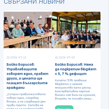
СВЪРЗАНИ
НОВИНИ
2026-07-12
2026-07-05
schedule
schedule
Бойко Борисов:
Бойко Борисов: Няма
Управляващите
да подкрепим бюджет
говорят едно, правят
с 5, 7 % дефицит
друго, а цената ще
Когато ГЕРБ правеше
плащат българските
бюджети и имахме
граждани
мнозинство като дясна,
консервативна партия
„Сутрин правителството
винаги сме били на излишък,
говори едно, следобед
въпреки че тогава имаш ...
второ, а на следващия ден
прави трето. Затова не
може да се разбере какво