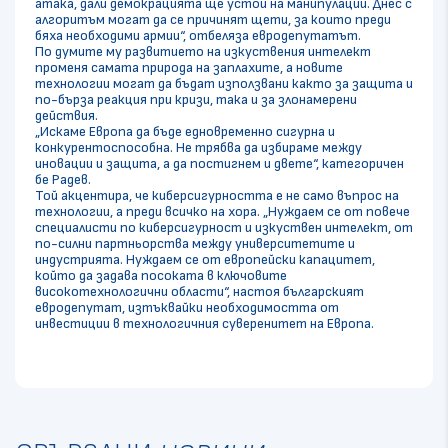
атака, дали демокрацията ще устои на манипулации. Днес с
алгоритъм могат да се причинят щети, за които преди
бяха необходими армии“, отбеляза евродепутатът.
По думите му развитието на изкуствения интелект
променя самата природа на заплахите, а новите
технологии могат да бъдат използвани както за защита и
по-бърза реакция при кризи, така и за злонамерени
действия.
„Искаме Европа да бъде едновременно сигурна и
конкурентоспособна. Не трябва да избираме между
иновации и защита, а да постигнем и двете“, категоричен
бе Радев.
Той акцентира, че киберсигурността е не само въпрос на
технологии, а преди всичко на хора. „Нуждаем се от повече
специалисти по киберсигурност и изкуствен интелект, от
по-силни партньорства между университетите и
индустрията. Нуждаем се от европейски капацитет,
който да задава посоката в ключовите
високотехнологични области“, настоя българският
евродепутат, изтъквайки необходимостта от
инвестиции в технологичния суверенитет на Европа.