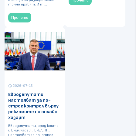
Прочети
точно правят. И т ...
Прочети
2026-07-13
schedule
Евродепутати
настояват за по-
строг контрол върху
рекламите на онлайн
хазарт
Евродепутати, сред които
и Емил Радев (ГЕРБ/ЕНП),
настояват за по-строг