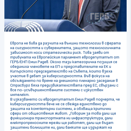
Европа не бива да разчита на външни технологии в сферата
на сигурността и суверенитета, защото технологичната
зависимост носи стратегически риск. Това заяви от
трибуната на Европейския парламент евродепутатът от
ГЕРБ/ЕНП Емил Радев. Около тази категорична позиция се
обединиха членовете на ЕП и представителите на ЕК и
Кипърското председателство на Съвета, които взеха
участие в дебат за киберсигурността. Във фокуса на
обсъждането по време на днешното пленарно заседание в
Страсбург бяха предизвикателствата пред ЕС, свързани с
все по-усъвършенстваните системи с изкуствен
интелект.
В изказването си евродепутатът Емил Радев подчерта, че
киберсигурността вече не се свежда единствено до
защита на компютърни системи, а обхваща критични
сфери от обществения живот. „Говорим за това дали ще
функционира транспортната ни инфраструктура, дали
електропреносните мрежи ще работят, дали ще бъдат
защитени болниците ни, дали банките ще издържат на