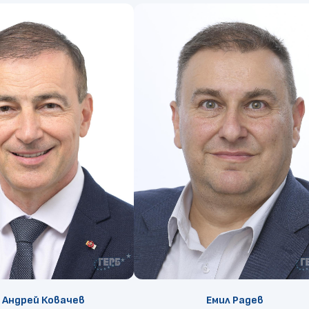
 Андрей Ковачев
Емил Радев