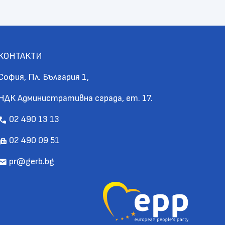
КОНТАКТИ
София, Пл. България 1,
НДК Административна сграда, ет. 17.
02 490 13 13
call
02 490 09 51
fax
pr@gerb.bg
mail