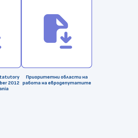
ve
file_save
Statutory
Приоритетни области на
ber 2012
работа на евродепутатите
ania