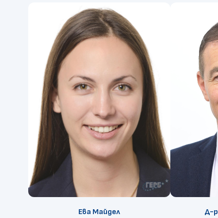
Ева Майдел
Д-р