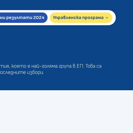
ни резултати 2024
Управленска програма
keyboard_arrow_down
Презентация 2026
Пълна версия 2024
я, която е най-голяма група в ЕП. Това са
последните избори.