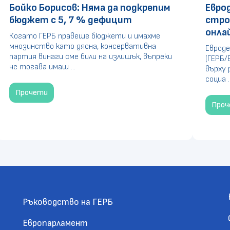
Бойко Борисов: Няма да подкрепим
Евро
бюджет с 5, 7 % дефицит
стро
онла
Когато ГЕРБ правеше бюджети и имахме
мнозинство като дясна, консервативна
Евроде
партия винаги сме били на излишък, въпреки
(ГЕРБ/
че тогава имаш ...
върху 
социа ..
Прочети
Про
Ръководство на ГЕРБ
Европарламент