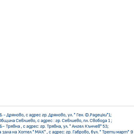
 Дряново, с адрес гр. Дряново, ул. " Ген. Ф.Радецки"1;
бщина Севлиево, с адрес : гр. Севлиево, пл. Свобода 1 ;
Трявна , с адрес: гр. Трявна, ул. " Ангел Кънчев" 53;
зала на Хотел " МАК" , с адрес: гр. Габрово, бул. " Трети март" 9