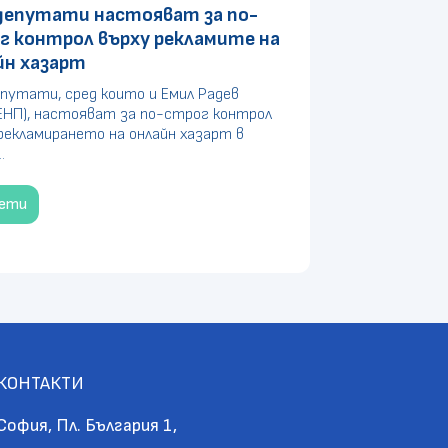
депутати настояват за по-
г контрол върху рекламите на
йн хазарт
путати, сред които и Емил Радев
ЕНП), настояват за по-строг контрол
рекламирането на онлайн хазарт в
.
чети
КОНТАКТИ
София, Пл. България 1,