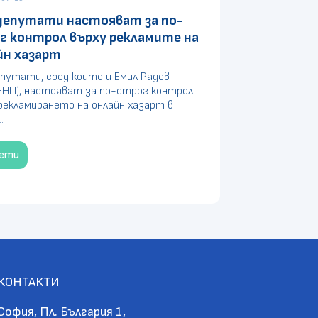
депутати настояват за по-
г контрол върху рекламите на
йн хазарт
путати, сред които и Емил Радев
ЕНП), настояват за по-строг контрол
рекламирането на онлайн хазарт в
.
чети
КОНТАКТИ
София, Пл. България 1,