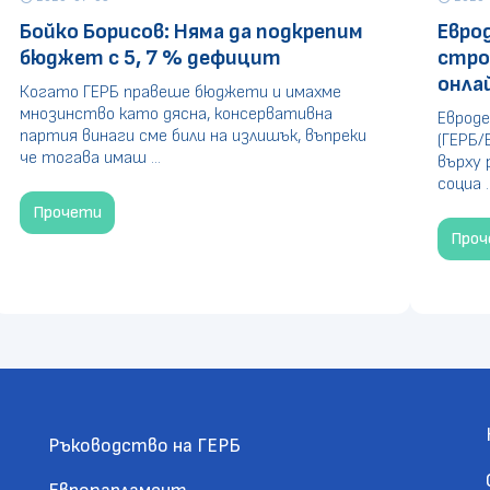
Бойко Борисов: Няма да подкрепим
Евро
бюджет с 5, 7 % дефицит
стро
онла
Когато ГЕРБ правеше бюджети и имахме
мнозинство като дясна, консервативна
Евроде
партия винаги сме били на излишък, въпреки
(ГЕРБ/
че тогава имаш ...
върху 
социа ..
Прочети
Про
Ръководство на ГЕРБ