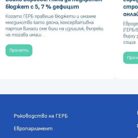
бюджет с 5, 7 % дефицит
стро
онла
Когато ГЕРБ правеше бюджети и имахме
мнозинство като дясна, консервативна
Евроде
партия винаги сме били на излишък, въпреки
(ГЕРБ/
че тогава имаш ...
върху 
социа ..
Прочети
Про
Ръководство на ГЕРБ
Европарламент