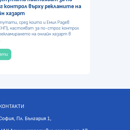
г контрол върху рекламите на
йн хазарт
путати, сред които и Емил Радев
ЕНП), настояват за по-строг контрол
рекламирането на онлайн хазарт в
.
чети
КОНТАКТИ
София, Пл. България 1,