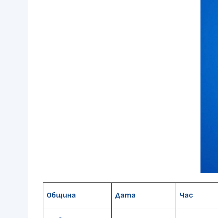
Община
Дата
Час