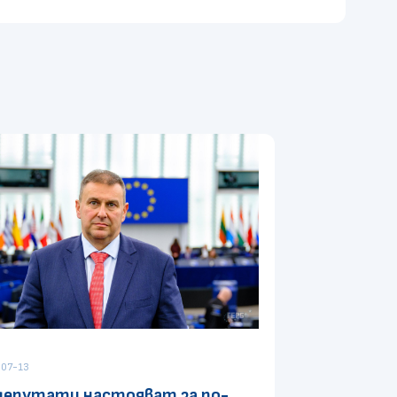
07-13
депутати настояват за по-