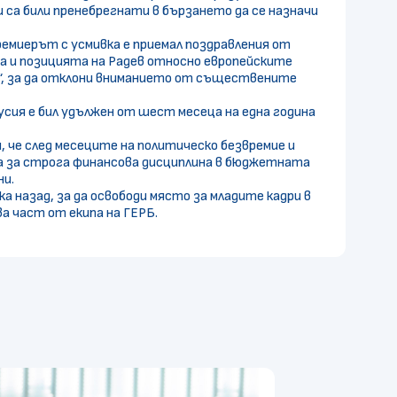
и са били пренебрегнати в бързането да се назначи
ремиерът с усмивка е приемал поздравления от
а и позицията на Радев относно европейските
а“, за да отклони вниманието от съществените
сия е бил удължен от шест месеца на една година
 че след месеците на политическо безвремие и
а за строга финансова дисциплина в бюджетната
ни.
ка назад, за да освободи място за младите кадри в
а част от екипа на ГЕРБ.