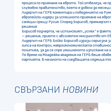
процеса по приемане на еврото. Той отбеляза, че 
служебно правителство, което е довело до месеци
Лидерът на ГЕРБ коментира и поведението на Румен
европейски лидери за успешното приемане на евр
санкции срещу Русия. Според Борисов, премиерът 
решения.
Борисов подчерта, че истинският „успех“ е фактъ
– решение, прието с абсолютно мнозинство от Е
Лидерът на ГЕРБ Бойко Борисов изрази сериозна з
липса на контрол, макроикономическата стабилно
политика, за да се спре умишленото изпускане на
По време на Младежка академия на ГЕРБ беше обявен
партията. В началото на следващата седмица той
СВЪРЗАНИ
НОВИНИ