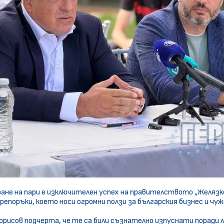
ране на пари е изключителен успех на правителството „Желязк
препоръки, което носи огромни ползи за българския бизнес и 
.
орисов подчерта, че те са били съзнателно изпуснати поради л