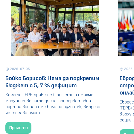
2026-07-05
2026-
schedule
schedule
Бойко Борисов: Няма да подкрепим
Евро
бюджет с 5, 7 % дефицит
стро
онла
Когато ГЕРБ правеше бюджети и имахме
мнозинство като дясна, консервативна
Евроде
партия винаги сме били на излишък, въпреки
(ГЕРБ/
че тогава имаш ...
върху 
социа ..
Прочети