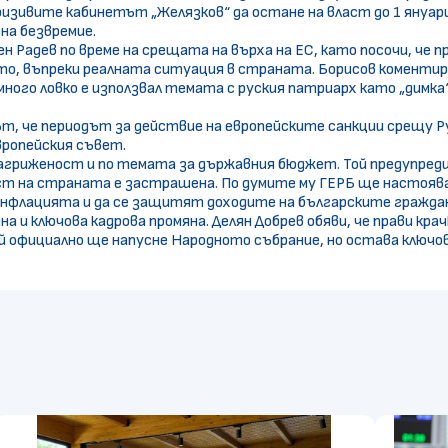
призивите кабинетът „Желязков“ да остане на власт до 1 януар
 на безвремие.
 Радев по време на срещата на върха на ЕС, като посочи, че п
ото, въпреки реалната ситуация в страната. Борисов коментир
много ловко е използвал темата с руския патриарх като „димк
т, че периодът за действие на европейските санкции срещу Ру
вропейския съвет.
агриженост и по темата за държавния бюджет. Той предупреди,
ст на страната е застрашена. По думите му ГЕРБ ще настояв
 инфлацията и да се защитят доходите на българските гражда
а и ключова кадрова промяна. Делян Добрев обяви, че прави крач
 официално ще напусне Народното събрание, но остава ключов