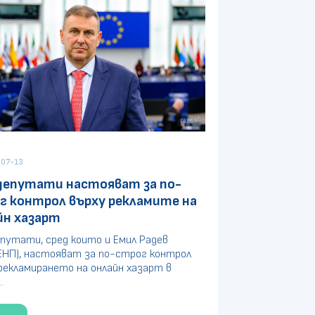
07-13
депутати настояват за по-
г контрол върху рекламите на
йн хазарт
путати, сред които и Емил Радев
ЕНП), настояват за по-строг контрол
рекламирането на онлайн хазарт в
.