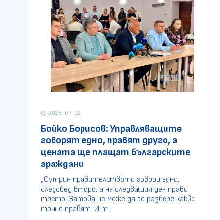
2026-07-12
schedule
Бойко Борисов: Управляващите
говорят едно, правят друго, а
цената ще плащат българските
граждани
„Сутрин правителството говори едно,
следобед второ, а на следващия ден прави
трето. Затова не може да се разбере какво
точно правят. И т ...