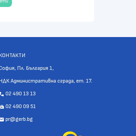
чети
КОНТАКТИ
София, Пл. България 1,
НДК Административна сграда, ет. 17.
02 490 13 13
call
02 490 09 51
fax
pr@gerb.bg
mail