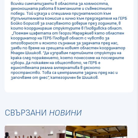
всички симпатизанти в областта за лоялността,
денонощната работа в кампаниите и съвместните
победи. Той изказа и специална признателност към
Изпълнителната комисия и лично към председателя на ГЕРБ
Бойко Борисов за гласуваното доверие през годините, в
които координираше структурите в Пловдивска област.
„Поемам щафетата от Георги Мараджиев като областен
координатор на ГЕРБ Пловдив област с чувство за
отговорност и ясното съзнание за задачата пред нас,
заяви по време на срещата новият областен координатор
Младен Шишков. “Да изправим партийните структури на
крака след поражението, което понесохме на последните
избори. Да покажем на обществото, че ГЕРБ е
единствената реална алтернатива в дясното
пространство. Това са централните задачи пред нас и
започваме от днес“, категоричен бе Шишков.
СВЪРЗАНИ
НОВИНИ