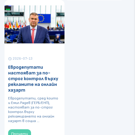
2026-07-13
schedule
Евродепутати
настояват за по-
строг контрол върху
рекламите на онлайн
хазарт
Евродепутати, сред които
и Емил Радев (ГЕРБ/ЕНП),
настояват за по-строг
контрол върху
рекламирането на онлайн
хазарт в социа ...
Прочети