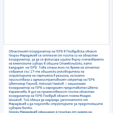
Областният координатор на ГЕРБ в Пловдивска област
Георги Мараджиев се оттегля от поста си на областен
координатор, за да се фокусира изцяло върху спечелването
на кметските избори в община Стамболийски, като
кандидат на ГЕРБ. Това стана ясно по време на отчетно
събрание със 17-те общински ръководители на
структурите на партията в региона, на което
присъстваха и административният секретар на ГЕРБ
Цветомир Паунов, Николай Нанков – национален
координатор на ГЕРБ и народният представител Цвета
Караянчева. В дух на приемственост поста областен
координатор на ГЕРБ Пловдив област поема Младен
Шишков. Той обеща да надгради започнатото от
Мараджиев и да подготви структурите за предстоящите
изборни битки.
Георги Мараджиев официално е поискал от лидера на