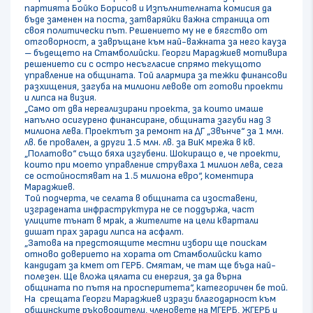
партията Бойко Борисов и Изпълнителната комисия да
бъде заменен на поста, затваряйки важна страница от
своя политически път. Решението му не е бягство от
отговорност, а завръщане към най-важната за него кауза
– бъдещето на Стамболийски. Георги Мараджиев мотивира
решението си с остро несъгласие спрямо текущото
управление на общината. Той алармира за тежки финансови
разхищения, загуба на милиони левове от готови проекти
и липса на визия.
„Само от два нереализирани проекта, за които имаше
напълно осигурено финансиране, общината загуби над 3
милиона лева. Проектът за ремонт на ДГ „Звънче“ за 1 млн.
лв. бе провален, а други 1.5 млн. лв. за ВиК мрежа в кв.
„Полатово“ също бяха изгубени. Шокиращо е, че проекти,
които при моето управление струваха 1 милион лева, сега
се остойностяват на 1.5 милиона евро“, коментира
Мараджиев.
Той подчерта, че селата в общината са изоставени,
изградената инфраструктура не се поддържа, част
улиците тънат в мрак, а жителите на цели квартали
дишат прах заради липса на асфалт.
„Затова на предстоящите местни избори ще поискам
отново доверието на хората от Стамболийски като
кандидат за кмет от ГЕРБ. Смятам, че там ще бъда най-
полезен. Ще вложа цялата си енергия, за да върна
общината по пътя на просперитета“, категоричен бе той.
На срещата Георги Мараджиев изрази благодарност към
общинските ръководители, членовете на МГЕРБ, ЖГЕРБ и