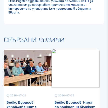
Емил Радев поздрави всички училища посланици на ЕП за
усилията им да насърчават критичното мислене и
интересите на учениците към процесите в обединена
Европа.
СВЪРЗАНИ
НОВИНИ
2026-07-12
2026-07-05
schedule
schedule
Бойко Борисов:
Бойко Борисов: Няма
Управляващите
да подкрепим бюджет