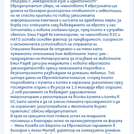
свързани с „македонския език и идентичност“.
Евродепутатът увери, че членството в еврозоната ще
донесе на България дългосрочна стабилност и инвестиции,
но не спести критики по повод закъснялата
информационна кампания и липсата на адекватни мерки за
борба със спекулата след въвеждането на еврото у нас.
Отчитайки и новите глобални кризи, пред които е изправен
светът, Емил Радев бе категоричен, че членството в ЕС и
НАТО остава основен фактор за предвидимост, сигурност
и икономическа устойчивост на страната ни.
Специално внимание бе отделено и на теми като
хуманното отношение към животните. Като зам.-
председател на Интергрупата за опазване на животните
Емил Радев запозна младежите с новото европейско
законодателство срещу нелегалната търговия и
безконтролното развъждане на домашни любимци. Той
цитира данни на Европейската комисия, според които
търговията с кучета и котки е нараснала значително през
последните години и възлиза на 1,3 милиарда евро годишно.
„С нов регламент се въвеждат задължително
микрочипиране и регистрация на всички кучета и котки в
ЕС, като целта е да се улесни тяхната проследимост и да
се ограничат злоупотребите и жестоките бизнес
практики“, обясни евродепутатът.
В края на срещата той пожела успех на младшите
посланици и благодари лично на организаторите на форума
– Жени Колева от Бюрото на Европейския парламент в
България и Ангел Митев, директор на гимназията домакин.