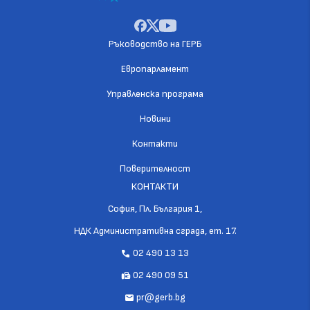
Ръководство на ГЕРБ
Европарламент
Управленска програма
Новини
Контакти
Поверителност
КОНТАКТИ
София, Пл. България 1,
НДК Административна сграда, ет. 17.
02 490 13 13
call
02 490 09 51
fax
pr@gerb.bg
mail