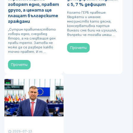
говорят едно, правят
с 5, 7 % дефицит
друго, а цената ще
Когато ГЕРБ правеше
плащат българските
бюджети и имахме
граждани
мнозинство като дясна,
консервативна партия
„Сутрин правителството
винаги сме били на излишък,
говори едно, следобед
въпреки че тогава имаш ...
второ, а на следващия ден
прави трето. Затова не
може да се разбере какво
Прочети
точно правят. И т ...
Прочети
2026-07-13
schedule