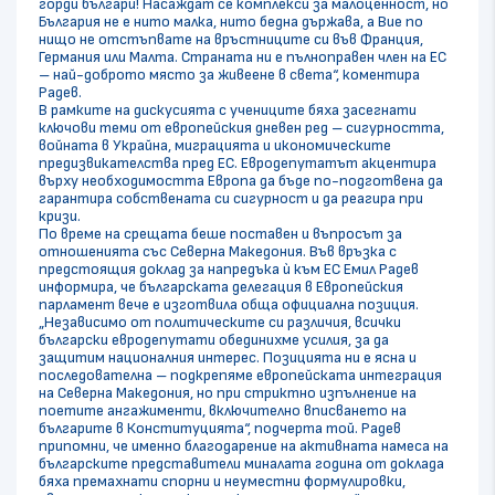
горди българи! Насаждат се комплекси за малоценност, но
България не е нито малка, нито бедна държава, а Вие по
нищо не отстъпвате на връстниците си във Франция,
Германия или Малта. Страната ни е пълноправен член на ЕС
– най-доброто място за живеене в света“, коментира
Радев.
В рамките на дискусията с учениците бяха засегнати
ключови теми от европейския дневен ред – сигурността,
войната в Украйна, миграцията и икономическите
предизвикателства пред ЕС. Евродепутатът акцентира
върху необходимостта Европа да бъде по-подготвена да
гарантира собствената си сигурност и да реагира при
кризи.
По време на срещата беше поставен и въпросът за
отношенията със Северна Македония. Във връзка с
предстоящия доклад за напредъка ѝ към ЕС Емил Радев
информира, че българската делегация в Европейския
парламент вече е изготвила обща официална позиция.
„Независимо от политическите си различия, всички
български евродепутати обединихме усилия, за да
защитим националния интерес. Позицията ни е ясна и
последователна – подкрепяме европейската интеграция
на Северна Македония, но при стриктно изпълнение на
поетите ангажименти, включително вписването на
българите в Конституцията“, подчерта той. Радев
припомни, че именно благодарение на активната намеса на
българските представители миналата година от доклада
бяха премахнати спорни и неуместни формулировки,