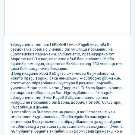
Евродепутатът от ГЕРБ/ЕНП Емил Радев участва в
регионална среща с ученици от училища посланици на
Европейския парламент. Събитието, организирано от
Бюрото на ЕП у нас, се състоя във варненската Първа
езикова гимназия, където се включиха над 100 ученици от
цяла Североизточна България.
„Пред младите хора в ЕС днес има много възможности,
които преди години бяха немислими – свободно движение,
достъп до образование и култура в различни държави,
участие в програми като „Еразъм+“. Това са врати, които
са широко отворени за Вас. Използвайте ги!“, призова
евродепутатът Емил Радев в обръщението си към
младшите посланици от Варна, Добрич, Попово, Силистра,
Търговище и Шумен.
В отговор на въпросите на ученици той сподели личен
опит като възпитаник на Първа езикова гимназия и
акцентира върху ролята на образованието за изграждане
на светоглед и успешна професионална реализация. „Учете,
пътувайте! Бъдете активни и информирани граждани, но и