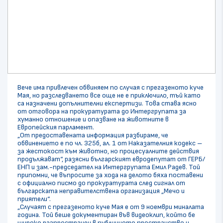
Вече има привлечен обвиняем по случая с прегазеното куче
Мая, но разследването все още не е приключило, тъй като
са назначени допълнителни експертизи. Това става ясно
от отговора на прокуратурата до Интергрупата за
хуманно отношение и опазване на животните в
Европейския парламент.
„От предоставената информация разбираме, че
обвинението е по чл. 325б, ал. 1 от Наказателния кодекс –
за жестокост към животно, но процесуалните действия
продължават“, разясни българският евродепутат от ГЕРБ/
ЕНП и зам.-председател на Интергрупата Емил Радев. Той
припомни, че въпросите за хода на делото бяха поставени
с официално писмо до прокуратурата след сигнал от
българската неправителствена организация „Мечо и
приятели“.
„Случаят с прегазеното куче Мая е от 9 ноември миналата
година. Той беше документиран във видеоклип, който бе
широко разпространен в публичното пространство и