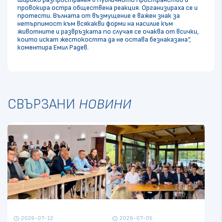
провокира остра обществена реакция. Организираха се и
протести. Вълната от възмущение е важен знак за
нетърпимост към всякакви форми на насилие към
животните и развръзката по случая се очаква от всички,
които искат жестокостта да не остава безнаказана“,
коментира Емил Радев.
СВЪРЗАНИ
НОВИНИ
2026-07-12
2026-07-05
schedule
schedule