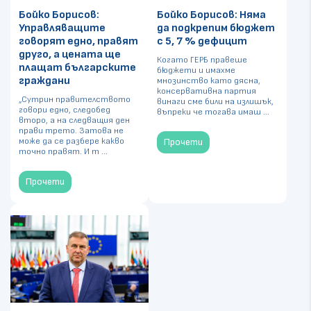
Бойко Борисов:
Бойко Борисов: Няма
Управляващите
да подкрепим бюджет
говорят едно, правят
с 5, 7 % дефицит
друго, а цената ще
Когато ГЕРБ правеше
плащат българските
бюджети и имахме
граждани
мнозинство като дясна,
консервативна партия
„Сутрин правителството
винаги сме били на излишък,
говори едно, следобед
въпреки че тогава имаш ...
второ, а на следващия ден
прави трето. Затова не
може да се разбере какво
Прочети
точно правят. И т ...
Прочети