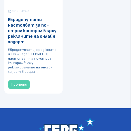
2026-07-13
schedule
Евродепутати
настояват за по-
строг контрол върху
рекламите на онлайн
хазарт
Евродепутати, сред които
и Емил Радев (ГЕРБ/ЕНП),
настояват за по-строг
контрол върху
рекламирането на онлайн
хазарт в социа ...
Прочети