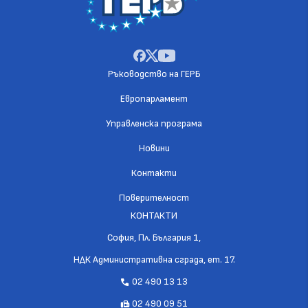
Ръководство на ГЕРБ
Европарламент
Управленска програма
Новини
Контакти
Поверителност
КОНТАКТИ
София, Пл. България 1,
НДК Административна сграда, ет. 17.
02 490 13 13
call
02 490 09 51
fax