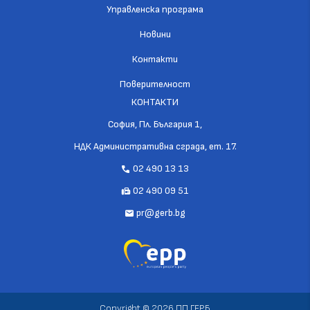
Управленска програма
Новини
Контакти
Поверителност
КОНТАКТИ
София, Пл. България 1,
НДК Административна сграда, ет. 17.
02 490 13 13
call
02 490 09 51
fax
pr@gerb.bg
mail
Copyright © 2026 ПП ГЕРБ