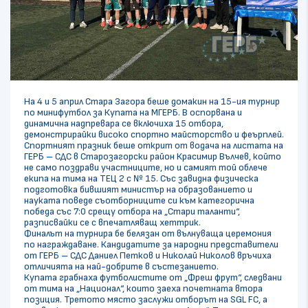
На 4 и 5 април Стара Загора беше домакин на 15-ия турнир
по минифутбол за Купата на МГЕРБ. В оспорвана и
динамична надпревара се включиха 15 отбора,
демонстрирайки високо спортно майсторство и феърплей.
Спортният празник беше открит от водача на листата на
ГЕРБ – СДС в Старозагорски район Красимир Вълчев, който
не само поздрави участниците, но и самият той облече
екипа на тима на ТЕЦ 2 с № 15. Със завидна физическа
подготовка бившият министър на образованието и
науката поведе съотборниците си към категорична
победа със 7:0 срещу отбора на „Стари таланти“,
разписвайки се с впечатляващ хеттрик.
Финалът на турнира бе белязан от вълнуваща церемония
по награждаване. Кандидатите за народни представители
от ГЕРБ – СДС Даниел Петков и Николай Николов връчиха
отличията на най-добрите в състезанието.
Купата грабнаха футболистите от „Фреш фрут“, следвани
от тима на „Национал“, които заеха почетната втора
позиция. Третото място заслужи отборът на SGL FC, а