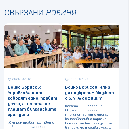
СВЪРЗАНИ
НОВИНИ
2026-07-12
2026-07-05
schedule
schedule
Бойко Борисов:
Бойко Борисов: Няма
Управляващите
да подкрепим бюджет
говорят едно, правят
с 5, 7 % дефицит
друго, а цената ще
Когато ГЕРБ правеше
плащат българските
бюджети и имахме
граждани
мнозинство като дясна,
консервативна партия
„Сутрин правителството
винаги сме били на излишък,
говори едно, следобед
въпреки че тогава имаш ...