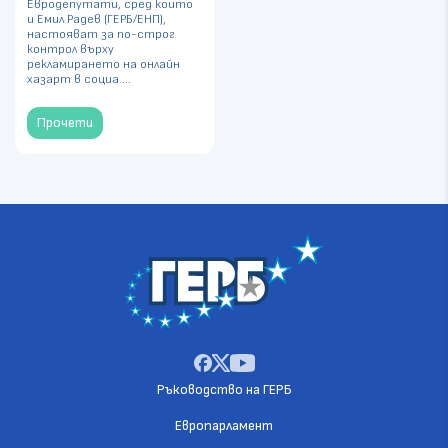
Евродепутати, сред които
и Емил Радев (ГЕРБ/ЕНП),
настояват за по-строг
контрол върху
рекламирането на онлайн
хазарт в социа ...
Прочети
Ръководство на ГЕРБ
Европарламент