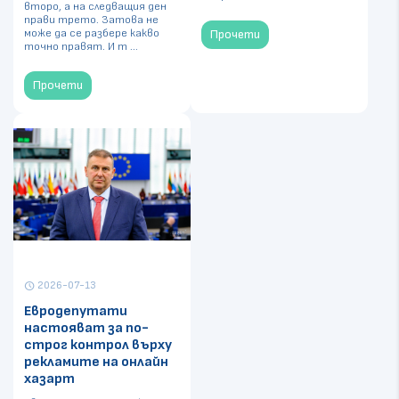
второ, а на следващия ден
прави трето. Затова не
може да се разбере какво
Прочети
точно правят. И т ...
Прочети
2026-07-13
schedule
Евродепутати
настояват за по-
строг контрол върху
рекламите на онлайн
хазарт