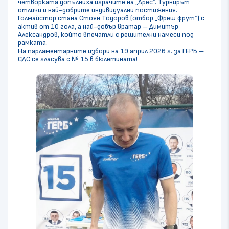
четворката допълниха играчите на „Арес“. Турнирът
отличи и най-добрите индивидуални постижения.
Голмайстор стана Стоян Тодоров (отбор „Фреш фрут“) с
актив от 10 гола, а най-добър вратар – Димитър
Александров, който впечатли с решителни намеси под
рамката.
На парламентарните избори на 19 април 2026 г. за ГЕРБ –
СДС се гласува с № 15 в бюлетината!