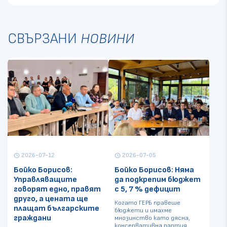
СВЪРЗАНИ
НОВИНИ
2026-07-12
2026-07-05
schedule
schedule
Бойко Борисов:
Бойко Борисов: Няма
Управляващите
да подкрепим бюджет
говорят едно, правят
с 5, 7 % дефицит
друго, а цената ще
Когато ГЕРБ правеше
плащат българските
бюджети и имахме
граждани
мнозинство като дясна,
консервативна партия