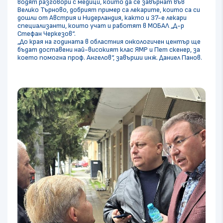
водят разговори с медици, които да се завърнат във
Велико Търново, добрият пример са лекарите, които са си
дошли от Австрия и Нидерландия, както и 37-е лекари
специализанти, които учат и работят в МОБАЛ „Д-р
Стефан Черкезов“.
„До края на годината в областния онкологичен център ще
бъдат доставени най-високият клас ЯМР и Пет скенер, за
което помогна проф. Ангелов“, завърши инж. Даниел Панов.