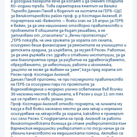
е догодина багерите вече да копаят и да сменят старите
60-години тръби. Това гарантираха кметът на Велико
Търново Даниел Панов и водачът на листата на ГЕРБ-СДС
за Великотърновски район проф. д-р Костадин Ангелов. И
подчертаха най-важното – всеки глас на 19 април за ГЕРБ
е важен, за да има национално отговорно правителство и
проблемите в общините да бъдат решавани, а не
затлачвани от „спасители“ и „вечни протестъри“.
„ГЕРБ показва, че има грижата за хората от селата,
осигурено беше финансиране за ремонтите на училището и
детската градина, за църквата, за музея в Ресен. Работим,
за да има държава със здрави и стабилни институции, за да
има благоприятна среда за развитие на здравеопазването,
образованието, за инвестиции, работа и икономика,
защото не може да живеем на заем“, каза пред хората от
Ресен проф. Костадин Ангелов.
Даниел Панов припомни, че при последното правителство
на ГЕРБ са осигурени пари по проектите за
видеонаблюдение и модерно улично осветление във всички
36 населени места в общината, а в Ресен и още 11 от тях
ще се правят и нови зелени зони.
Проф. Костадин Ангелов отново подчерта, че личната му
кауза е във всяко населено място да има лекар и нормално
осигуряване на лекарства за хората, какъвто е примерът
със село Ресен. С подкрепата на проф. Ангелов се работи
великотърновската болница да стане университетска към
Варненския медицински университет и по този начин да се
увеличи качеството на медицинската помощ. Активно се