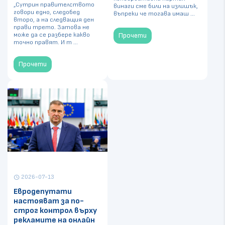
„Сутрин правителството
винаги сме били на излишък,
говори едно, следобед
въпреки че тогава имаш ...
второ, а на следващия ден
прави трето. Затова не
може да се разбере какво
Прочети
точно правят. И т ...
Прочети
2026-07-13
schedule
Евродепутати
настояват за по-
строг контрол върху
рекламите на онлайн