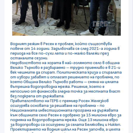
Водният режим в Ресен е проблем, който съществува
повече от 14 години. Задълбочава се след 2021-а година в
периода на все по-сухи лета и по-малко валежи през
останалите сезони.
Недоволството на хората в най-голямото село в община
Велико Търново е разбираемо – трудно приемливо е в 21-и
век чешмите да спират. Политическата криза и спиралата
от избори забавят и отлагат решението на проблема, по
което Община Велико Търново работи – смяна на цялата
вътрешна водопроводна мрежа. Решение, което е
непосилно от финансова гледна точка за местната власт
без подкрепа от държавата.
Правителството на ГЕРБ с премиер Росен Желязков
осигурява основата за решаване на проблема - по
Националната инвестиционната програма на държавата
към общините село Ресен е одобрено за 15 милиона евро за
подмяна на водопроводната мрежа. Още 13 милиона евро
за водопроводи са осигурени за селата Беляковец и Никюп.
Проектирането на водния цикъл на Ресен започва, а целта