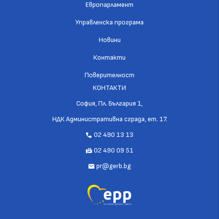
Европарламент
Управленска програма
Новини
Контакти
Поверителност
КОНТАКТИ
София, Пл. България 1,
НДК Административна сграда, ет. 17.
02 490 13 13
call
02 490 09 51
fax
pr@gerb.bg
mail