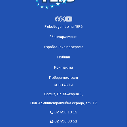
Ръководство на ГЕРБ
Европарламент
Управленска програма
Новини
Контакти
Поверителност
КОНТАКТИ
София, Пл. България 1,
НДК Административна сграда, ет. 17.
02 490 13 13
call
02 490 09 51
fax