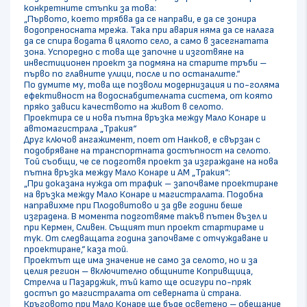
конкретните стъпки за това:
„Първото, което трябва да се направи, е да се зонира
водопреносната мрежа. Така при авария няма да се налага
да се спира водата в цялото село, а само в засегнатата
зона. Успоредно с това ще започне и изготвяне на
инвестиционен проект за подмяна на старите тръби –
първо по главните улици, после и по останалите.“
По думите му, това ще позволи модернизация и по-голяма
ефективност на водоснабдителната система, от която
пряко зависи качеството на живот в селото.
Проектира се и нова пътна връзка между Мало Конаре и
автомагистрала „Тракия“
Друг ключов ангажимент, поет от Нанков, е свързан с
подобряване на транспортната достъпност на селото.
Той съобщи, че се подготвя проект за изграждане на нова
пътна връзка между Мало Конаре и АМ „Тракия“:
„При доказана нужда от трафик – започваме проектиране
на връзка между Мало Конаре и магистралата. Подобна
направихме при Плодовитово и за две години беше
изградена. В момента подготвяме такъв пътен възел и
при Кермен, Сливен. Същият тип проект стартираме и
тук. От следващата година започваме с отчуждаване и
проектиране,“ каза той.
Проектът ще има значение не само за селото, но и за
целия регион – включително общините Копривщица,
Стрелча и Пазарджик, тъй като ще осигури по-пряк
достъп до магистралата от северната ѝ страна.
Кръговото при Мало Конаре ще бъде осветено – обещание