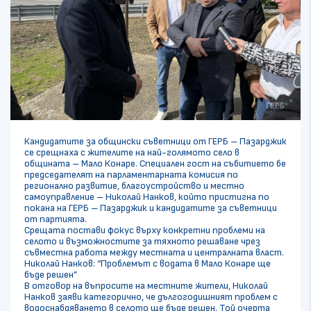
Кандидатите за общински съветници от ГЕРБ – Пазарджик
се срещнаха с жителите на най-голямото село в
общината – Мало Конаре. Специален гост на събитието бе
председателят на парламентарната комисия по
регионално развитие, благоустройство и местно
самоуправление – Николай Нанков, който пристигна по
покана на ГЕРБ – Пазарджик и кандидатите за съветници
от партията.
Срещата постави фокус върху конкретни проблеми на
селото и възможностите за тяхното решаване чрез
съвместна работа между местната и централната власт.
Николай Нанков: “Проблемът с водата в Мало Конаре ще
бъде решен”
В отговор на въпросите на местните жители, Николай
Нанков заяви категорично, че дългогодишният проблем с
водоснабдяването в селото ще бъде решен. Той очерта