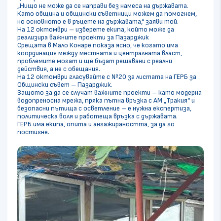
„Нищо не може да се направи без намеса на държавата.
Като община и общински съветници можем да помогнем,
но основното е в ръцете на държавата,“ заяви той.
На 12 октомври – изберете екипа, който може да
реализира важните проекти за Пазарджик
Срещата в Мало Конаре показа ясно, че когато има
координация между местната и централната власт,
проблемите могат и ще бъдат решавани с реални
действия, а не с обещания.
На 12 октомври гласувайте с №20 за листата на ГЕРБ за
Общински съвет – Пазарджик.
Защото за да се случат важните проекти – като модерна
водопреносна мрежа, пряка пътна връзка с АМ „Тракия“ и
безопасни пътища с осветление – е нужна експертиза,
политическа воля и работеща връзка с държавата.
ГЕРБ има екипа, опита и ангажираността, за да го
постигне.