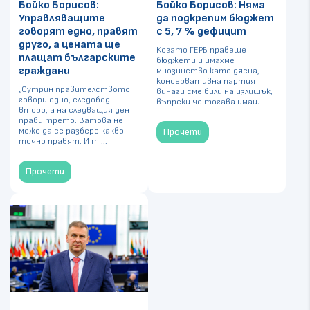
Бойко Борисов:
Бойко Борисов: Няма
Управляващите
да подкрепим бюджет
говорят едно, правят
с 5, 7 % дефицит
друго, а цената ще
Когато ГЕРБ правеше
плащат българските
бюджети и имахме
граждани
мнозинство като дясна,
консервативна партия
„Сутрин правителството
винаги сме били на излишък,
говори едно, следобед
въпреки че тогава имаш ...
второ, а на следващия ден
прави трето. Затова не
може да се разбере какво
Прочети
точно правят. И т ...
Прочети