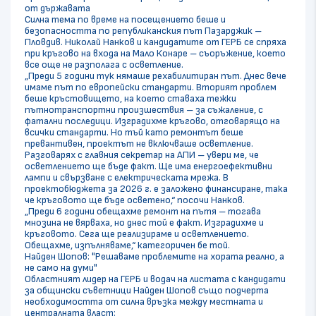
от държавата
Силна тема по време на посещението беше и
безопасността по републиканския път Пазарджик –
Пловдив. Николай Нанков и кандидатите от ГЕРБ се спряха
при кръгово на входа на Мало Конаре – съоръжение, което
все още не разполага с осветление.
„Преди 5 години тук нямаше рехабилитиран път. Днес вече
имаме път по европейски стандарти. Вторият проблем
беше кръстовището, на което ставаха тежки
пътнотранспортни произшествия – за съжаление, с
фатални последици. Изградихме кръгово, отговарящо на
всички стандарти. Но тъй като ремонтът беше
превантивен, проектът не включваше осветление.
Разговарях с главния секретар на АПИ – увери ме, че
осветлението ще бъде факт. Ще има енергоефективни
лампи и свързване с електрическата мрежа. В
проектобюджета за 2026 г. е заложено финансиране, така
че кръговото ще бъде осветено,“ посочи Нанков.
„Преди 6 години обещахме ремонт на пътя – тогава
мнозина не вярваха, но днес той е факт. Изградихме и
кръговото. Сега ще реализираме и осветлението.
Обещахме, изпълняваме,“ категоричен бе той.
Найден Шопов: "Решаваме проблемите на хората реално, а
не само на думи"
Областният лидер на ГЕРБ и водач на листата с кандидати
за общински съветници Найден Шопов също подчерта
необходимостта от силна връзка между местната и
централната власт: