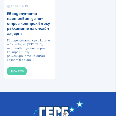
2026-07-13
schedule
Евродепутати
настояват за по-
строг контрол върху
рекламите на онлайн
хазарт
Евродепутати, сред които
и Емил Радев (ГЕРБ/ЕНП),
настояват за по-строг
контрол върху
рекламирането на онлайн
хазарт в социа ...
Прочети