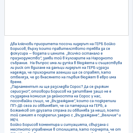
Два ключови приоритета посочи лидерът на ГЕРБ Бойко
Борисов, върху които правителството трябва да се
фокусира – водата и цените. „Всичко останало е
празнодумство“, заяви той в кулоарите на Народното
събрание. На въпрос има ли дупка в бюджета и съществува
ли риск от вдигане на данъци лидерът на ГЕРБ изрази
надежда, че приходните агенции ще се справят, като
отбеляза, че до внасянето на първия бюджет в евро има
време.
„Парламентът ли ще разследва Сорос? Да се държим
сериозно!“, отговори Борисов на запитване защо не е
създадена комисия за дейността на Сорос у нас,
посочвайки също, че „Възраждане“, които са подкрепили
ПП-ДБ сега ги обвиняват, че са патерица на ГЕРБ, а
Божанков от другата страна ги обвинява за нещо, което
той самият е подкрепил заедно с „Възраждане“, „Величие“ и
МЕЧ.
Бойко Борисов коментира и ситуацията, свързана с
местното управление в столицата, като подчерта, че от