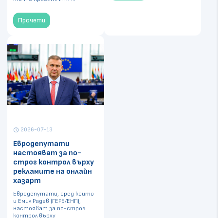
Прочети
2026-07-13
schedule
Евродепутати
настояват за по-
строг контрол върху
рекламите на онлайн
хазарт
Евродепутати, сред които
и Емил Радев (ГЕРБ/ЕНП),
настояват за по-строг
контрол върху