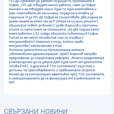
ПП-ДБ избягват да заемат позиция по проблемите в
София. „ПП-ДБ твърдят много работи, само за София
мълчат и не твърдят нищо. Един по един кметовете и
зам.-кметовете им напуснаха, подадоха оставка за
корупция. И за ПП-ДБ София не съществува. Две години не
знаем имаме ли кмет или не?! Стига са си мили ръцете с
общинския съвет за всичко“, заяви Борисов и припомни
опита си като кмет на столицата. „Аз две години като
кмет работих с 61 чужди общински съветници в София.
Питал ли ме някой тогава как съм се справил с
мнозинството? Кметът е този, който прави
мнозинства“, категоричен е той.
Относно дейността на Изпълнителна агенция
„Автомобилна администрация“ /ДАИ/, Борисов направи
предложение за структурна реформа. „Моето предложение
е категорично да се закрие ДАИ. Една част от дейността
отива в КАТ, а другата в ТОЛ системата“, каза той и
допълни, че претоварването и превишената скорост
могат да се контролират ефективно чрез ТОЛ системата,
а санкционирането да се финализира от служителите на
КАТ.
СВЪРЗАНИ
НОВИНИ