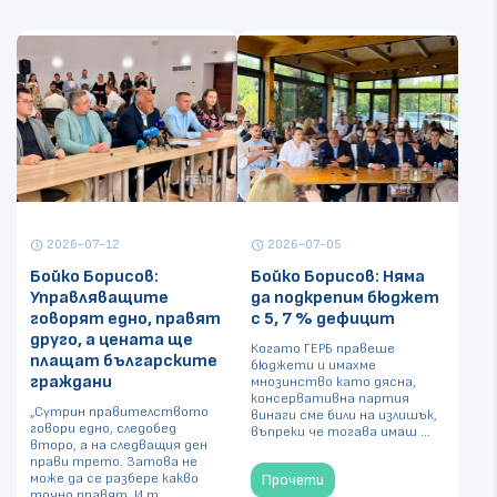
2026-07-12
2026-07-05
schedule
schedule
Бойко Борисов:
Бойко Борисов: Няма
Управляващите
да подкрепим бюджет
говорят едно, правят
с 5, 7 % дефицит
друго, а цената ще
Когато ГЕРБ правеше
плащат българските
бюджети и имахме
граждани
мнозинство като дясна,
консервативна партия
„Сутрин правителството
винаги сме били на излишък,
говори едно, следобед
въпреки че тогава имаш ...
второ, а на следващия ден
прави трето. Затова не
може да се разбере какво
Прочети
точно правят. И т ...