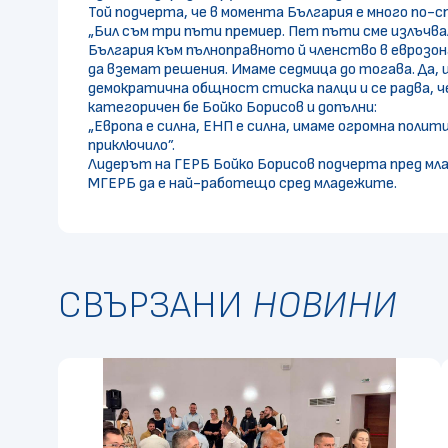
Той подчерта, че в момента България е много по
„Бил съм три пъти премиер. Пет пъти сме излъчвал
България към пълноправното й членство в еврозон
да вземат решения. Имаме седмица до тогава. Да,
демократична общност стиска палци и се радва, че
категоричен бе Бойко Борисов и допълни:
„Европа е силна, ЕНП е силна, имаме огромна полит
приключило”.
Лидерът на ГЕРБ Бойко Борисов подчерта пред мл
МГЕРБ да е най-работещо сред младежите.
СВЪРЗАНИ
НОВИНИ