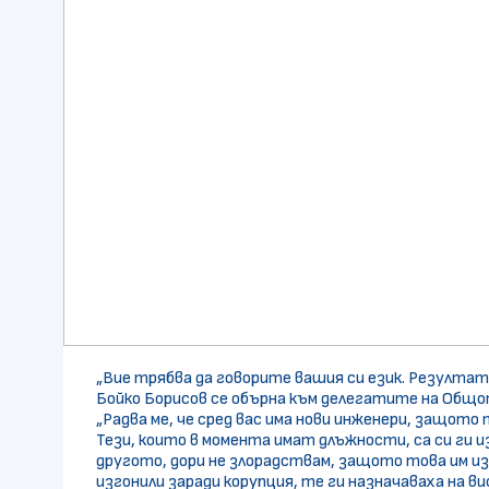
„Вие трябва да говорите вашия си език. Резултат
Бойко Борисов се обърна към делегатите на Общо
„Радва ме, че сред вас има нови инженери, защото
Тези, които в момента имат длъжности, са си ги и
другото, дори не злорадствам, защото това им из
изгонили заради корупция, те ги назначаваха на в