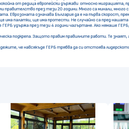
-спокойна от редица европейски държави относно миграцията, 
и правителство през тези 20 години. Много са минали, много са
ата. Еврозоната означава България да е на първа скорост, пр
 ще има палатки, ще има протести. Не случайно са пред нашат
 ГЕРБ удържа през тези 4 години чагъртане. Ако нямаше ГЕРБ,
ическа подкрепа. Защото правим правилните работи. Те знаят, ак
адежите, че навсякъде ГЕРБ трябва да си отстоява лидерскот