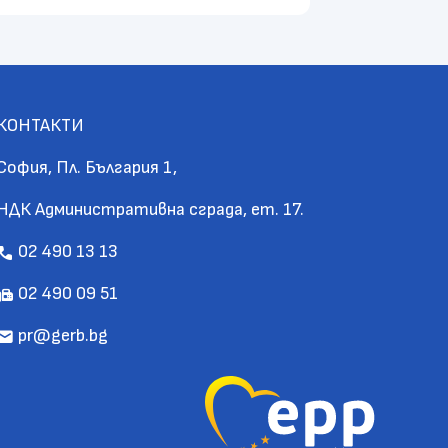
КОНТАКТИ
София, Пл. България 1,
НДК Административна сграда, ет. 17.
02 490 13 13
call
02 490 09 51
fax
pr@gerb.bg
mail