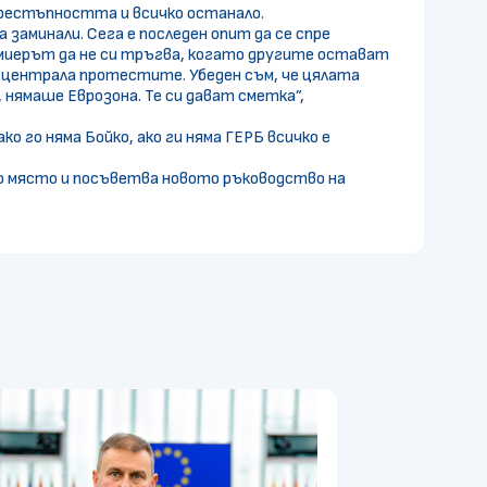
престъпността и всичко останало.
 заминали. Сега е последен опит да се спре
емиерът да не си тръгва, когато другите остават
а централа протестите. Убеден съм, че цялата
 нямаше Еврозона. Те си дават сметка”,
о го няма Бойко, ако ги няма ГЕРБ всичко е
о място и посъветва новото ръководство на