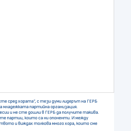
сте сред хората”, с тези думи лидерът на ГЕРБ
на младежката партийна организация.
есии и не сте дошли в ГЕРБ да получите такива.
ите партии, които са ни опоненти. И между
твото и виждах толкова много хора, които сме
.