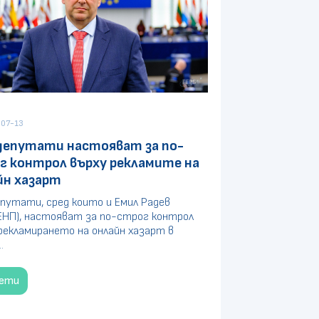
07-13
депутати настояват за по-
г контрол върху рекламите на
йн хазарт
путати, сред които и Емил Радев
ЕНП), настояват за по-строг контрол
рекламирането на онлайн хазарт в
.
чети