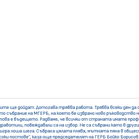
ите ще дойдат. Дотогава трябва работа. Трябва всеки ден да 
то събрание на МГЕРБ, на което бе избрано ново ръководство 
 това е бъдещето. Радваме, че всички от страната имате проф
зработили, побеждавали са на избор. Не са събрани като в друг
игра лоша шега. Събраха цялата плява, мътната пяна в общес
исоки постове”, каза още председателят на ГЕРБ Бойко Борисов