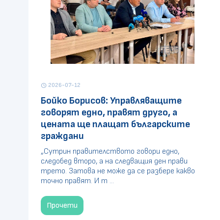
2026-07-12
schedule
Бойко Борисов: Управляващите
говорят едно, правят друго, а
цената ще плащат българските
граждани
„Сутрин правителството говори едно,
следобед второ, а на следващия ден прави
трето. Затова не може да се разбере какво
точно правят. И т ...
Прочети