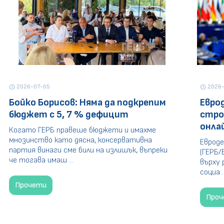
2026-07-05
2026-
schedule
schedule
Бойко Борисов: Няма да подкрепим
Евро
бюджет с 5, 7 % дефицит
стро
онла
Когато ГЕРБ правеше бюджети и имахме
мнозинство като дясна, консервативна
Евроде
партия винаги сме били на излишък, въпреки
(ГЕРБ/
че тогава имаш ...
върху 
социа ..
Прочети
Про