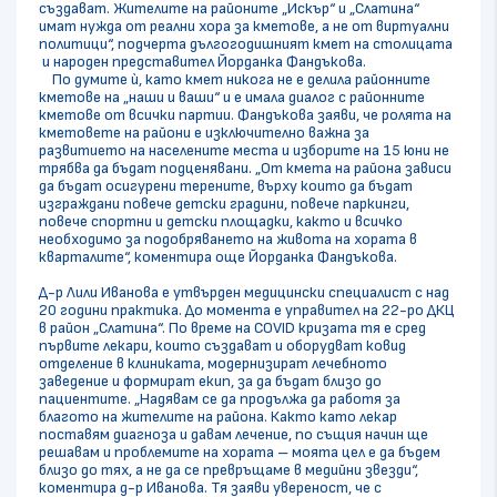
създават. Жителите на районите „Искър“ и „Слатина“
имат нужда от реални хора за кметове, а не от виртуални
политици“, подчерта дългогодишният кмет на столицата
и народен представител Йорданка Фандъкова.
По думите ѝ, като кмет никога не е делила районните
кметове на „наши и ваши“ и е имала диалог с районните
кметове от всички партии. Фандъкова заяви, че ролята на
кметовете на райони е изключително важна за
развитието на населените места и изборите на 15 юни не
трябва да бъдат подценявани. „От кмета на района зависи
да бъдат осигурени терените, върху които да бъдат
изграждани повече детски градини, повече паркинги,
повече спортни и детски площадки, както и всичко
необходимо за подобряването на живота на хората в
кварталите“, коментира още Йорданка Фандъкова.
Д-р Лили Иванова е утвърден медицински специалист с над
20 години практика. До момента е управител на 22-ро ДКЦ
в район „Слатина“. По време на COVID кризата тя е сред
първите лекари, които създават и оборудват ковид
отделение в клиниката, модернизират лечебното
заведение и формират екип, за да бъдат близо до
пациентите. „Надявам се да продължа да работя за
благото на жителите на района. Както като лекар
поставям диагноза и давам лечение, по същия начин ще
решавам и проблемите на хората – моята цел е да бъдем
близо до тях, а не да се превръщаме в медийни звезди“,
коментира д-р Иванова. Тя заяви увереност, че с