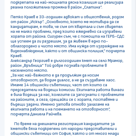
подкрепата на най-мощната дясна коалиция ще реализира
реална положителна промяна в район „Слатина“.
Петко Краев е 33-годишен адвокат и общественик, родом
от район „Искър“. „Основното, което ме мотивира да се
кандидатирам, е това, че съм от квартала и съм свидетел
на не малко проблеми, пред които ежедневно са изправени
хората от района. Сигурен съм, че с помощта на ГЕРБ-СДС
ще успеем да ги разрешим, за да живеем в едно по-
облагородено и чисто място. Има нужда от изграждане на
видеонаблюдение, както и от общинска полиция,“ подчерта
Краев.
Александър Георгиев е дългогодишен кмет на село Мрамор,
район „Връбница“ Той добре познава проблемите в
населеното място.
„За нас най-важното е да продължим да носим
отговорност, да водим диалог, а не да създаваме хаос.
Имаме 14 общински съветници, част от които са
председатели на водещи комисии. Екипната работа винаги
е била водеща за нас, колегите са запознати с проблемите
на районите, а сега, срещайки се с хората, поставяме и
бъдещи задачи. Именно затова отново залагаме на
екипната работа и на поемането на отговорност“,
подчерта Даниела Райчева.
По време на днешната регистрация кандидатите за
кметове бяха подкрепени от народни представители и
общински съветници от София, както и от много млади