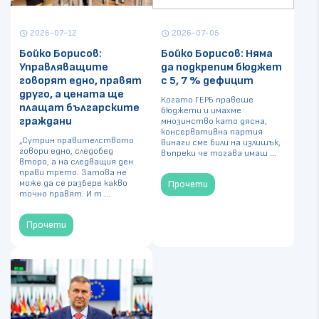
2026-07-12
2026-07-05
schedule
schedule
Бойко Борисов:
Бойко Борисов: Няма
Управляващите
да подкрепим бюджет
говорят едно, правят
с 5, 7 % дефицит
друго, а цената ще
Когато ГЕРБ правеше
плащат българските
бюджети и имахме
граждани
мнозинство като дясна,
консервативна партия
„Сутрин правителството
винаги сме били на излишък,
говори едно, следобед
въпреки че тогава имаш ...
второ, а на следващия ден
прави трето. Затова не
може да се разбере какво
Прочети
точно правят. И т ...
Прочети