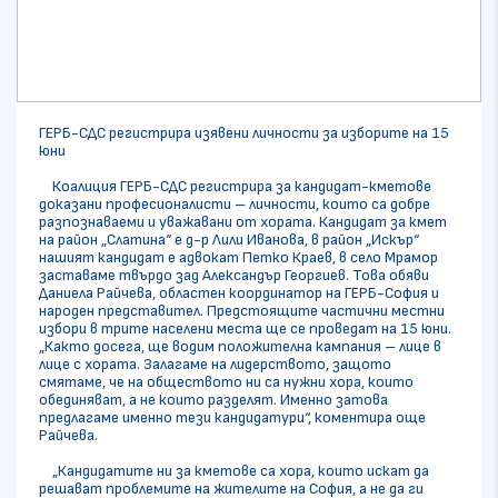
ГЕРБ-СДС регистрира изявени личности за изборите на 15
юни
Коалиция ГЕРБ-СДС регистрира за кандидат-кметове
доказани професионалисти – личности, които са добре
разпознаваеми и уважавани от хората. Кандидат за кмет
на район „Слатина“ е д-р Лили Иванова, в район „Искър“
нашият кандидат е адвокат Петко Краев, в село Мрамор
заставаме твърдо зад Александър Георгиев. Това обяви
Даниела Райчева, областен координатор на ГЕРБ-София и
народен представител. Предстоящите частични местни
избори в трите населени места ще се проведат на 15 юни.
„Както досега, ще водим положителна кампания – лице в
лице с хората. Залагаме на лидерството, защото
смятаме, че на обществото ни са нужни хора, които
обединяват, а не които разделят. Именно затова
предлагаме именно тези кандидатури“, коментира още
Райчева.
„Кандидатите ни за кметове са хора, които искат да
решават проблемите на жителите на София, а не да ги