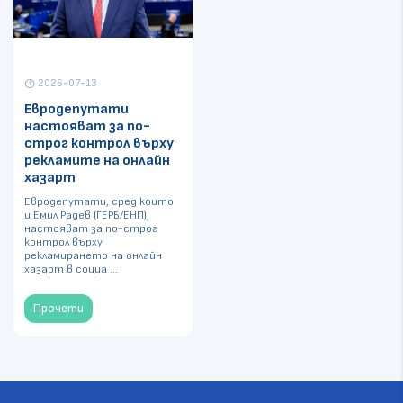
2026-07-13
schedule
Евродепутати
настояват за по-
строг контрол върху
рекламите на онлайн
хазарт
Евродепутати, сред които
и Емил Радев (ГЕРБ/ЕНП),
настояват за по-строг
контрол върху
рекламирането на онлайн
хазарт в социа ...
Прочети