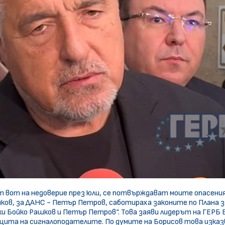
ат вот на недоверие през юли, се потвърждават моите опасения
ков, за ДАНС - Петър Петров, саботираха законите по Плана з
ки Бойко Рашков и Петър Петров“. Това заяви лидерът на ГЕРБ 
ита на сигналоподателите. По думите на Борисов това изказв