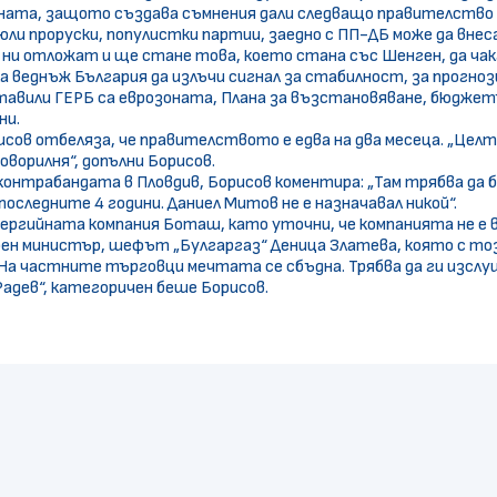
озоната, защото създава съмнения дали следващо правителств
 юли проруски, популистки партии, заедно с ПП-ДБ може да вн
 ни отложат и ще стане това, което стана със Шенген, да чак
а веднъж България да излъчи сигнал за стабилност, за прогноз
оставили ГЕРБ са еврозоната, Плана за възстановяване, бюдже
ни.
сов отбеляза, че правителството е едва на два месеца. „Целта 
оворилня“, допълни Борисов.
 контрабандата в Пловдив, Борисов коментира: „Там трябва да 
последните 4 години. Даниел Митов не е назначавал никой“.
ергийната компания Боташ, като уточни, че компанията не е вин
н министър, шефът „Булгаргаз“ Деница Златева, която с тоз
 На частните търговци мечтата се сбъдна. Трябва да ги изслу
Радев“, категоричен беше Борисов.