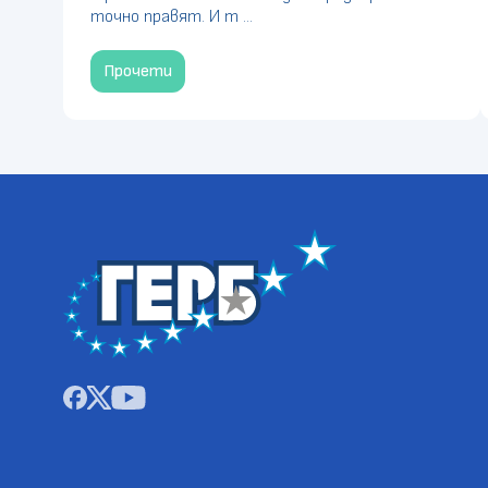
точно правят. И т ...
Прочети