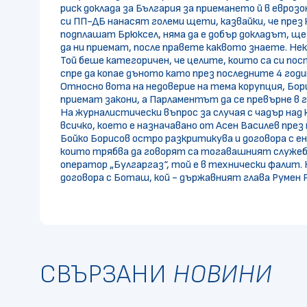
риск доклада за България за приемането й в евр
си ПП-ДБ нанасят големи щети, казвайки, че през
подплашат Брюксел, няма да е добър докладът, ще
да ни приемат, после правете каквото знаете. Нек
Той беше категоричен, че целите, които са си п
спре да копае дъното като през последните 4 годи
Относно вота на недоверие на тема корупция, Бори
приемат закони, а Парламентът да се превърне в г
На журналистически въпрос за случая с чадър над
всичко, което е назначавано от Асен Василев през 
Бойко Борисов остро разкритикува и договора с ен
които трябва да говорят са тогавашният служебе
оператор „Булгаргаз“, той е в технически фалит.
договора с Боташ, кой - държавният глава Румен 
СВЪРЗАНИ
НОВИНИ