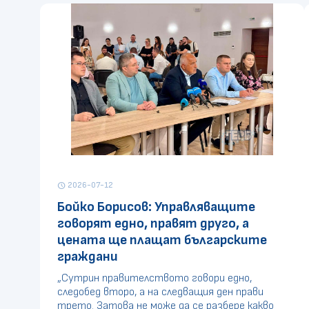
2026-07-12
schedule
Бойко Борисов: Управляващите
говорят едно, правят друго, а
цената ще плащат българските
граждани
„Сутрин правителството говори едно,
следобед второ, а на следващия ден прави
трето. Затова не може да се разбере какво