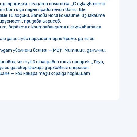
о ще продължи същата политика. „С изказването
есат вот и да падне правителството. Ще
аме 10 години. Затова моля колегите, изчакайте
ируемост“, призова Борисов.
тът, борбата с контрабандата и държавата да
е да се губи парламентарно време, да не се
бъдат уволнени всички – МВР, Митници, данъчни,
овна, че тук й е направен този подарък. „Тези,
и си договор фалира държавния енергиен
шаме – кой накара тези хора да подпишат