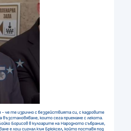
 - че те изрично с бездействията си, с кадровите
а възстановяване, които сега приемаме с лекота.
Бойко Борисов в кулоарите на Народното събрание,
ане е лош сигнал към Брюксел, който поставя под