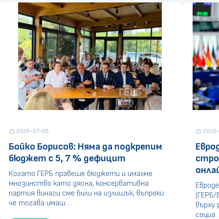
2026-07-05
2026-
schedule
schedule
Бойко Борисов: Няма да подкрепим
Евро
бюджет с 5, 7 % дефицит
стро
онла
Когато ГЕРБ правеше бюджети и имахме
мнозинство като дясна, консервативна
Евроде
партия винаги сме били на излишък, въпреки
(ГЕРБ/
че тогава имаш ...
върху 
социа ..