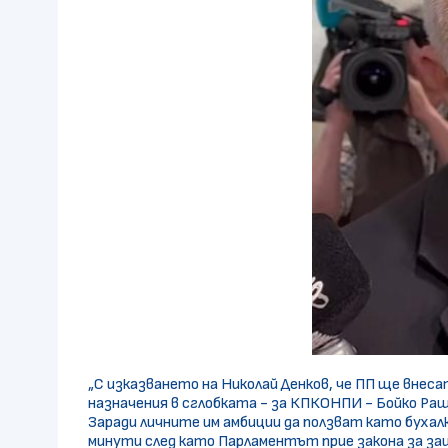
„С изказването на Николай Денков, че ПП ще внес
назначения в сглобката - за КПКОНПИ - Бойко Раш
Заради личните им амбиции да ползват като бухал
минути след като Парламентът прие закона за защ