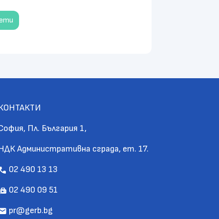
чети
КОНТАКТИ
София, Пл. България 1,
НДК Административна сграда, ет. 17.
02 490 13 13
call
02 490 09 51
fax
pr@gerb.bg
mail