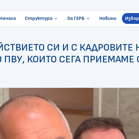
Начало
Структура
За ГЕРБ
Новини
Избор
keyboard_arrow_down
keyboard_arrow_down
Ръководство
Стани член
ЙСТВИЕТО СИ И С КАДРОВИТЕ
Местни избори
Становища и позиции
 ПВУ, КОИТО СЕГА ПРИЕМАМЕ 
ГЕРБ в Европарламента
Контакти
Организации
Президентски избори
Документи