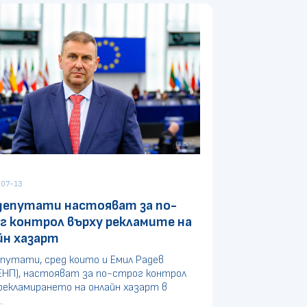
07-13
депутати настояват за по-
г контрол върху рекламите на
йн хазарт
путати, сред които и Емил Радев
ЕНП), настояват за по-строг контрол
рекламирането на онлайн хазарт в
.