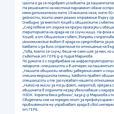
Целта е да се подобрят условията за пациентите,
На решението на местния парламент обаче остро 
няма допълнителни нито 19 милиона сега, нито 50 
дейности, които имат реално отражение върху ср
Очевидно за кметът Коцев и общинските съветни
„След повече от година на празни приказки и обе
територията на града не се случи нищо. На фона
Коцев, а от Общинския съвет, въпреки съпротиват
икономическия живот в града ни средствата за ра
каквато и да било стратегия по отношение на бъ
„Това, което се случи, беше не само шок за мен, 
съветник от ГЕРБ д-р Лидия Маринова.
По думите й с подобряване на инфраструктурата н
лекарите-специалисти и в интерес на пациентит
„Нашите общински лечебни заведения имат и соц
спешна медицинска помощ, каквото правят общинс
специалисти и те заслужават нашето отношение“,
„Никой не мисли за този факт, напротив, орязаха 
общината в годините назад увеличаваше и надграж
НЗОК. Хората бяха доволни“, каза д-р Маринова и 
Свидетели сме на пореден опит за префокусиране
приближените му управляват града в свой интере
от ГЕРБ.