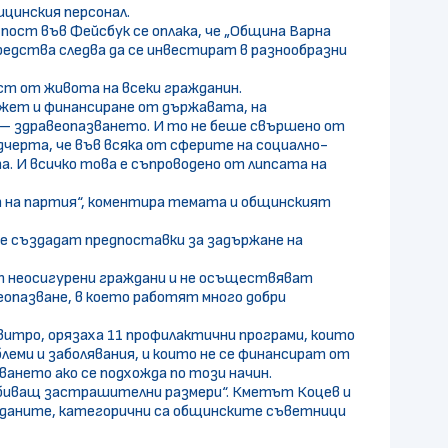
ицинския персонал.
ост във Фейсбук се оплака, че „Община Варна
 средства следва да се инвестират в разнообразни
т от живота на всеки гражданин.
юджет и финансиране от държавата, на
 – здравеопазването. И то не беше свършено от
дчерта, че във всяка от сферите на социално-
а. И всичко това е съпроводено от липсата на
вят на партия“, коментира темата и общинският
се създадат предпоставки за задържане на
т неосигурени граждани и не осъществяват
еопазване, в което работят много добри
нвитро, орязаха 11 профилактични програми, които
еми и заболявания, и които не се финансират от
ването ако се подхожда по този начин.
добиващ застрашителни размери“. Кметът Коцев и
ажданите, категорични са общинските съветници