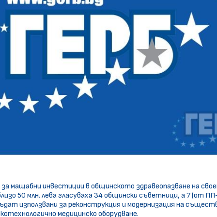
за мащабни инвестиции в общинското здравеопазване на свое
близо 50 млн. лева гласуваха 34 общински съветници, а 7 (от П
бъдат използвани за реконструкция и модернизация на съществ
окотехнологично медицинско оборудване.