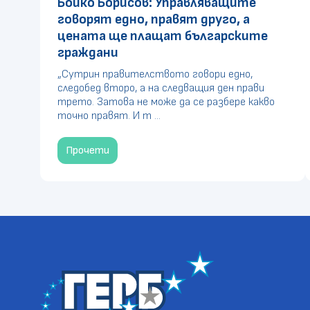
Бойко Борисов: Управляващите
говорят едно, правят друго, а
цената ще плащат българските
граждани
„Сутрин правителството говори едно,
следобед второ, а на следващия ден прави
трето. Затова не може да се разбере какво
точно правят. И т ...
Прочети