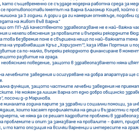
 като същевременно се създаде модерна работна среда за мед
се противопостави кметът на Варна Благомир Коцев, който с п
милиона за 3 години. А дори и да ги намерим отнякъде, подобни
едата на живот във Варна.“
ци от ПП-ДБ качественото здравеопазване не е най-важна час
щания и нелепи обяснения за провалите и въпреки рекордните б
 на това безвремие поне е свършена нещо по най-важната тема
а на управляващия Кръг „Хоризонт“.“, каза Иван Портних и по
звитие са по-малко, въпреки рекордното финансиране в момент
дещото развитие на града.
но и необяснимо поведение, защото в здравеопазването няма ц
а лечебните заведения и осигуряване на добра апаратура ще 
е.
иална функция, защото частните лечебни заведения не приема
ките. Не можем да лишим Варна от едно добро общинско здрав
 посочи д-р Маринова.
се миналата година парите за здравни и социални помощи, за и
даше, които касаят профилактика на деца и възрастни с пробл
подчерта, че няма да се решат кадровите проблеми в здравеопаз
 на проблемите и опит за замазване на провалите - факт, при
с, и то като опозиция на всички варненци и интересите на гр