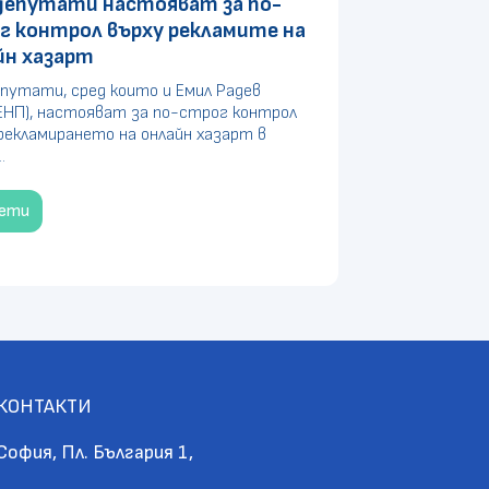
депутати настояват за по-
г контрол върху рекламите на
йн хазарт
путати, сред които и Емил Радев
ЕНП), настояват за по-строг контрол
рекламирането на онлайн хазарт в
.
чети
КОНТАКТИ
София, Пл. България 1,