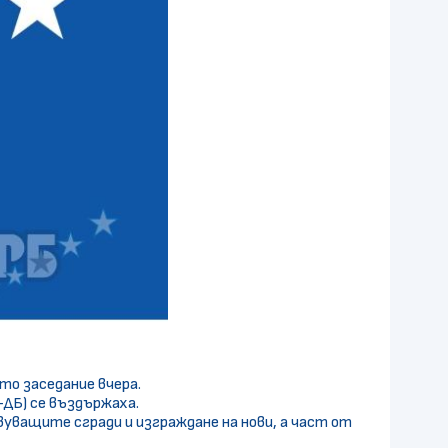
то заседание вчера.
П-ДБ) се въздържаха.
уващите сгради и изграждане на нови, а част от