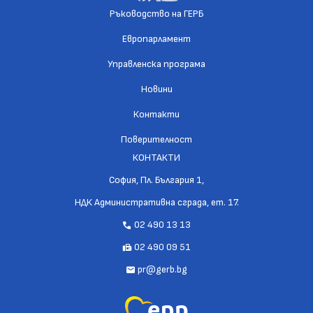
Ръководство на ГЕРБ
Европарламент
Управленска програма
Новини
Контакти
Поверителност
КОНТАКТИ
София, Пл. България 1,
НДК Административна сграда, ет. 17.
02 490 13 13
call
02 490 09 51
fax
pr@gerb.bg
mail