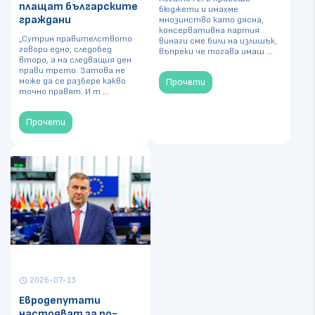
плащат българските
бюджети и имахме
граждани
мнозинство като дясна,
консервативна партия
„Сутрин правителството
винаги сме били на излишък,
говори едно, следобед
въпреки че тогава имаш ...
второ, а на следващия ден
прави трето. Затова не
може да се разбере какво
Прочети
точно правят. И т ...
Прочети
2026-07-13
schedule
Евродепутати
настояват за по-