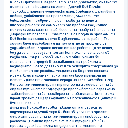
в Горна Оряховица, безводието в село Драганово, окаяното
състояние на къщата на Антон Дончев във Велико
Търново, спрените ученически игри, борбата с фалшивите
новини, забавянето на програмата „Българските
библиотеки – съвременни центрове за четене и
информираност“ са само част от проблемите, които
получиха гласност от най-високата трибуна в страната.
„Народният представител трябва да познава проблемите
във всяко населено място в избирателния си район. Три
години вече държавата е на пауза и тези проблеми се
задълбочават. Хората искат от нас работещи решения,
без да се интересуват кой от коя политическа сила е“,
казва Димитър Николов. Именно с общи усилия бе
постигнат напредък в решаването на проблема с
безводието в село Драганово и се осигуриха средствата за
първия етап от рехабилитацията на водопреносната
мрежа. След парламентарно питане бяха премахнати
остатъците от опасната сграда на гара Лясковец. След
въпрос към министъра на транспорта и съобщенията бе
спряна тръжната процедура за продажбата на гара Елена и
собствеността бе прехвърлена на общината, която има
идеен проект за изграждането на посетителски център и
буферен паркинг.
Димитър Николов е удовлетворен от напредъка по
индустриалния Дунав парк в Свищов, за чийто проект
също отправи питане към министъра на иновациите и
растежа. „Самият проект е дълъг и трудно извървян
процес, изискващ пълна отдаденост на местното