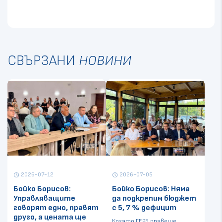
СВЪРЗАНИ
НОВИНИ
2026-07-12
2026-07-05
schedule
schedule
Бойко Борисов:
Бойко Борисов: Няма
Управляващите
да подкрепим бюджет
говорят едно, правят
с 5, 7 % дефицит
друго, а цената ще
Когато ГЕРБ правеше