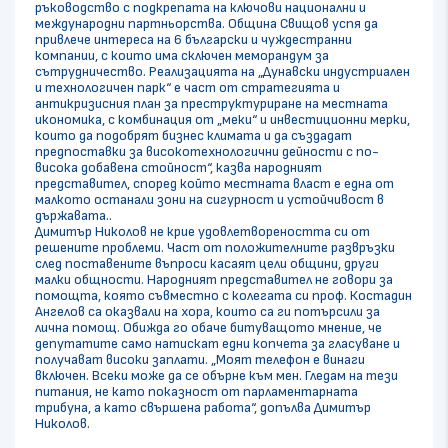
ръководство с подкрепата на ключови национални и
международни партньорства. Община Свищов успя да
привлече интереса на 6 български и чуждестранни
компании, с които има сключен меморандум за
сътрудничество. Реализацията на „Дунавски индустриален
и технологичен парк“ е част от стратегията и
антикризисния план за преструктуриране на местната
икономика, с комбинация от „меки“ и инвестиционни мерки,
които да подобрят бизнес климата и да създадат
предпоставки за високотехнологични дейности с по-
висока добавена стойност“, казва народният
представител, според който местната власт е една от
малкото останали зони на сигурност и устойчивост в
държавата..
Димитър Николов не крие удовлетвореността си от
решените проблеми. Част от положителните развръзки
след поставените въпроси касаят цели общини, други
малки общности. Народният представител не говори за
помощта, която съвместно с колегата си проф. Костадин
Ангелов са оказвали на хора, които са ги потърсили за
лична помощ. Обижда го обаче битуващото мнение, че
депутатите само натискат едни копчета за гласуване и
получават високи заплати. „Моят телефон е винаги
включен. Всеки може да се обърне към мен. Гледам на тези
питания, не като показност от парламентарната
трибуна, а като свършена работа“, допълва Димитър
Николов.