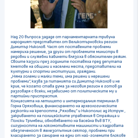
Над 20 въпроса зададе от парламентарната трибуна
народният представител от Великотърновски регион
Димитър Николов. Част от поставените проблеми
намериха решение, за други от проблемите министри в
редовни и служебни кабинети влязоха в обяснителен режим.
Своите казуси през годините поставяха пред депутата
кметове на общини и населени места, представители на
културни и спортни институции, граждани.
„Няма големи и малки теми, има решени и нерешени
проблеми“, казва за питанията си Димитър Николов и не
крие, че когато става дума за неговия регион е готов да
разговаря с всеки, независимо от политическите му и
партийни пристрастия.
Концесията на летището и интермодалния терминал в
Горна Оряховица, финансирането на археологическите
разкопки на крепостта „Ряховец“ и Никополис ад Иструм ,
закриването на полицейските управления в Стражица и
Полски Тръмбеш, обновяването на басейна във ВТУ,
сигурността на локомотивните машинисти и кадровата
обезпеченост в железопътния сектор, проблеми при
класирането за саниране на едни от най-големите блокове