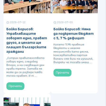
2026-07-12
2026-07-05
schedule
schedule
Бойко Борисов:
Бойко Борисов: Няма
Управляващите
да подкрепим бюджет
говорят едно, правят
с 5, 7 % дефицит
друго, а цената ще
Когато ГЕРБ правеше
плащат българските
бюджети и имахме
граждани
мнозинство като дясна,
консервативна партия
„Сутрин правителството
винаги сме били на излишък,
говори едно, следобед
въпреки че тогава имаш ...
второ, а на следващия ден
прави трето. Затова не
може да се разбере какво
Прочети
точно правят. И т ...
Прочети