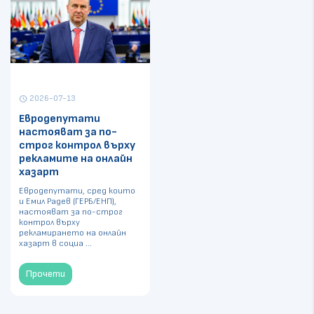
2026-07-13
schedule
Евродепутати
настояват за по-
строг контрол върху
рекламите на онлайн
хазарт
Евродепутати, сред които
и Емил Радев (ГЕРБ/ЕНП),
настояват за по-строг
контрол върху
рекламирането на онлайн
хазарт в социа ...
Прочети