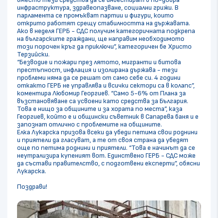
инфраструктура, здравеопазване, социални грижи. В
парламента се промъкват партии и фигури, които
открито работят срещу стабилността на държавата.
Ако в неделя ГЕРБ - СДС получим категоричната подкрепа
на българските граждани, ще направим необходимото
този порочен кръг да приключи”, категоричен бе Христо
Терзийски.
“Безводие и пожари през лятото, мигранти и битова
престъпност, инфлация и изолирана държава - тези
проблеми няма да се решат от само себе си. 4 години
откакто ГЕРБ не управлява и всички сектори са в колапс”,
коментира Любомир Георгиев. “Само 5-6% от Плана за
възстановяване са усвоени като средства за България.
Това е нищо за общините и за хората по места”, каза
Георгиев, който е и общински съветник в Сапарева баня и е
запознат отлично с проблемите на общините.
Елка Лукарска призова всеки да убеди петима свои роднини
и приятели да гласуват, а те от своя страна да убедят
още по петима роднини и приятели. “Това е начинът да се
неутрализира купеният вот. Единствено ГЕРБ - СДС може
да състави правителство, с подготвени експерти”, обясни
Лукарска.
Поздрави!