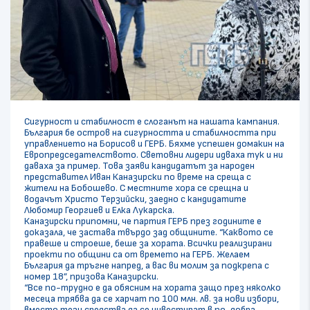
Сигурност и стабилност е слоганът на нашата кампания.
България бе остров на сигурността и стабилността при
управлението на Борисов и ГЕРБ. Бяхме успешен домакин на
Европредседателството. Световни лидери идваха тук и ни
даваха за пример. Това заяви кандидатът за народен
представител Иван Каназирски по време на среща с
жители на Бобошево. С местните хора се срещна и
водачът Христо Терзийски, заедно с кандидатите
Любомир Георгиев и Елка Лукарска.
Каназирски припомни, че партия ГЕРБ през годините е
доказала, че застава твърдо зад общините. “Каквото се
правеше и строеше, беше за хората. Всички реализирани
проекти по общини са от времето на ГЕРБ. Желаем
България да тръгне напред, а вас ви молим за подкрепа с
номер 18”, призова Каназирски.
“Все по-трудно е да обясним на хората защо през няколко
месеца трябва да се харчат по 100 млн. лв. за нови избори,
вместо тези средства да се инвестират в по-добра