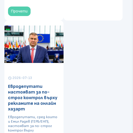
Прочети
2026-07-13
schedule
Евродепутати
настояват за по-
строг контрол върху
рекламите на онлайн
хазарт
Евродепутати, сред които
и Емил Радев (ГЕРБ/ЕНП),
настояват за по-строг
контрол върху