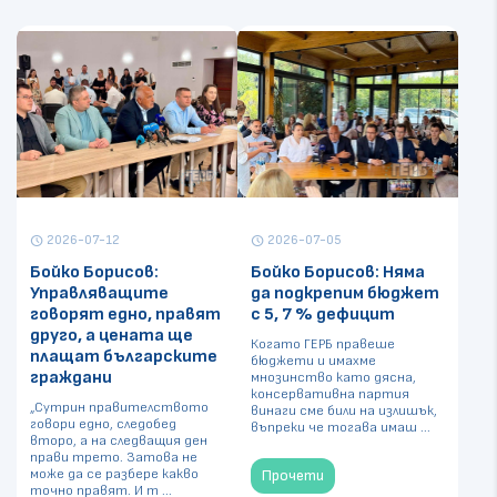
2026-07-12
2026-07-05
schedule
schedule
Бойко Борисов:
Бойко Борисов: Няма
Управляващите
да подкрепим бюджет
говорят едно, правят
с 5, 7 % дефицит
друго, а цената ще
Когато ГЕРБ правеше
плащат българските
бюджети и имахме
граждани
мнозинство като дясна,
консервативна партия
„Сутрин правителството
винаги сме били на излишък,
говори едно, следобед
въпреки че тогава имаш ...
второ, а на следващия ден
прави трето. Затова не
може да се разбере какво
Прочети
точно правят. И т ...