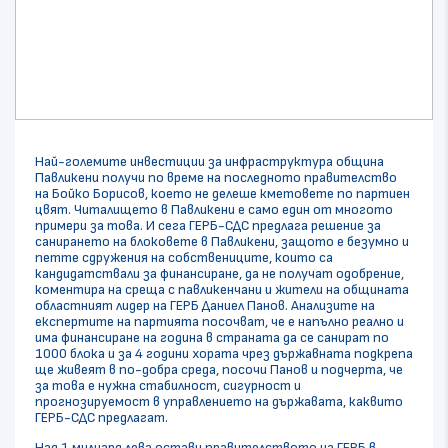
Най-големите инвестиции за инфраструктура община
Павликени получи по време на последното правителство
на Бойко Борисов, което не делеше кметовете по партиен
цвят. Читалището в Павликени е само един от многото
примери за това. И сега ГЕРБ-СДС предлага решение за
санирането на блоковете в Павликени, защото е безумно и
петте сдружения на собствениците, които са
кандидатствали за финансиране, да не получат одобрение,
коментира на среща с павликенчани и жители на общината
областният лидер на ГЕРБ Даниел Панов. Анализите на
експертите на партията посочват, че е напълно реално и
има финансиране на година в страната да се санират по
1000 блока и за 4 години хората чрез държавната подкрепа
ще живеят в по-добра среда, посочи Панов и подчерта, че
за това е нужна стабилност, сигурност и
прогнозируемост в управлението на държавата, каквито
ГЕРБ-СДС предлагат.
Над 1 милиард лева остави правителството на ГЕРБ в