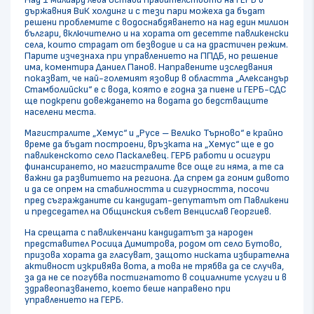
държавния ВиК холдинг и с тези пари можеха да бъдат
решени проблемите с водоснабдяването на над един милион
българи
, включително и на хората от десетте павликенски
села, които страдат от безводие и са на драстичен режим.
Парите изчезнаха при управлението на ППДБ, но решение
има, коментира Даниел Панов. Направените изследвания
показват, че най-големият язовир в областта „Александър
Стамболийски“ е с вода, която е годна за пиене и ГЕРБ-СДС
ще подкрепи довеждането на водата до бедстващите
населени места.
Магистралите „Хемус“ и „Русе – Велико Търново“ е крайно
време да бъдат построени, връзката на „Хемус“ ще е до
павликенското село Паскалевец. ГЕРБ работи и осигури
финансирането, но магистралите все още ги няма, а те са
важни да развитието на региона. Да спрем да гоним дивото
и да се опрем на стабилността и сигурността, посочи
пред съгражданите си кандидат-депутатът от Павликени
и председател на Общинския съвет Венцислав Георгиев.
На срещата с павликенчани кандидатът за народен
представител Росица Димитрова, родом от село Бутово,
призова хората да гласуват, защото ниската избирателна
активност изкривява вота, а това не трябва да се случва,
за да не се погубва постигнатото в социалните услуги и в
здравеопазването, което беше направено при
управлението на ГЕРБ.