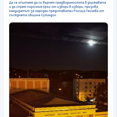
Да се опитаме да си върнем предвидимостта в държавата
и да спрем порочния кръг от избори в избори, призова
кандидатът за народен представител Росица Генчева от
съседната община Сухиндол.