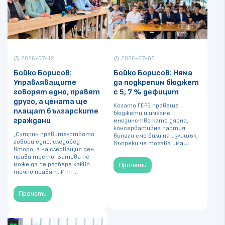
2026-07-12
2026-07-05
schedule
schedule
Бойко Борисов:
Бойко Борисов: Няма
Управляващите
да подкрепим бюджет
говорят едно, правят
с 5, 7 % дефицит
друго, а цената ще
Когато ГЕРБ правеше
плащат българските
бюджети и имахме
граждани
мнозинство като дясна,
консервативна партия
„Сутрин правителството
винаги сме били на излишък,
говори едно, следобед
въпреки че тогава имаш ...
второ, а на следващия ден
прави трето. Затова не
може да се разбере какво
Прочети
точно правят. И т ...
Прочети