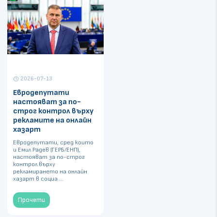
2026-07-13
schedule
Евродепутати
настояват за по-
строг контрол върху
рекламите на онлайн
хазарт
Евродепутати, сред които
и Емил Радев (ГЕРБ/ЕНП),
настояват за по-строг
контрол върху
рекламирането на онлайн
хазарт в социа ...
Прочети