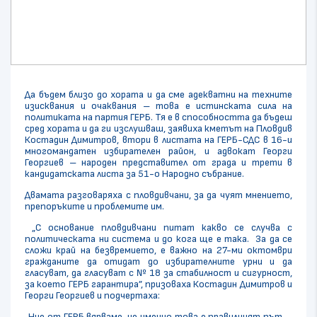
Да бъдем близо до хората и да сме адекватни на техните
изисквания и очаквания – това е истинската сила на
политиката на партия ГЕРБ. Тя е в способността да бъдеш
сред хората и да ги изслушваш, заявиха кметът на Пловдив
Костадин Димитров, втори в листата на ГЕРБ-СДС в 16-и
многомандатен избирателен район, и адвокат Георги
Георгиев – народен представител от града и трети в
кандидатската листа за 51-о Народно събрание.
Двамата разговаряха с пловдивчани, за да чуят мнението,
препоръките и проблемите им.
„С основание пловдивчани питат какво се случва с
политическата ни система и до кога ще е така. За да се
сложи край на безвремието, е важно на 27-ми октомври
гражданите да отидат до избирателните урни и да
гласуват, да гласуват с № 18 за стабилност и сигурност,
за което ГЕРБ гарантира”, призоваха Костадин Димитров и
Георги Георгиев и подчертаха:
„Ние от ГЕРБ вярваме, че именно това е правилният път –