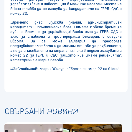
здравеопазване и инвестиции в малките населени места на
9 юни трябва да се гласува за кандидатите на ГЕРБ-СДС с
номер 22.
„Времето днес изисква знания, административен
капацитет и политическа воля. Нямаме повече време за
губене! Време е за държавници! Всеки глас за ГЕРБ-СДС е
глас за стабилна и просперираща България, в сигурна
Европа. За да може България да преодолее
предизвикателствата и да мислим отново за развитието,
а не за спасяването на страната, нека в неделя гласуваме с
номер 22 за ГЕРБ и СДС, защото ние имаме решенията“,
категорична е Мария Белова.
#ЗаСтабилнаБългарияВСигурнаЕвропа с номер 22 на 9 юни!
СВЪРЗАНИ
НОВИНИ