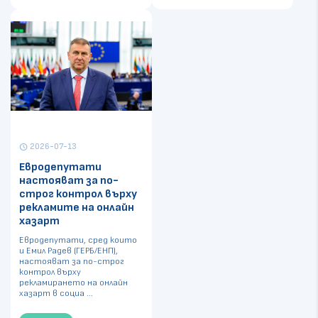
2026-07-13
schedule
Евродепутати
настояват за по-
строг контрол върху
рекламите на онлайн
хазарт
Евродепутати, сред които
и Емил Радев (ГЕРБ/ЕНП),
настояват за по-строг
контрол върху
рекламирането на онлайн
хазарт в социа ...