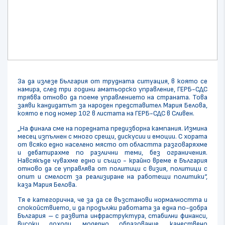
За да излезе България от трудната ситуация, в която се
намира, след три години аматьорско управление, ГЕРБ-СДС
трябва отново да поеме управлението на страната. Това
заяви кандидатът за народен представител Мария Белова,
която е под номер 102 в листата на ГЕРБ-СДС в Сливен.
„На финала сме на поредната предизборна кампания. Измина
месец изпълнен с много срещи, дискусии и емоции. С хората
от всяко едно населено място от областта разговаряхме
и дебатирахме по различни теми, без ограничения.
Навсякъде чувахме едно и също - крайно време е България
отново да се управлява от политици с визия, политици с
опит и смелост за реализиране на работещи политики“,
каза Мария Белова.
Тя е категорична, че за да се възстанови нормалността и
спокойствието, и да продължи работата за една по-добра
България – с развита инфраструктура, стабилни финанси,
високи доходи, модерно образование, качествено