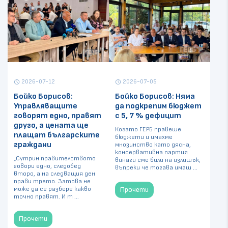
2026-07-12
2026-07-05
schedule
schedule
Бойко Борисов:
Бойко Борисов: Няма
Управляващите
да подкрепим бюджет
говорят едно, правят
с 5, 7 % дефицит
друго, а цената ще
Когато ГЕРБ правеше
плащат българските
бюджети и имахме
граждани
мнозинство като дясна,
консервативна партия
„Сутрин правителството
винаги сме били на излишък,
говори едно, следобед
въпреки че тогава имаш ...
второ, а на следващия ден
прави трето. Затова не
може да се разбере какво
Прочети
точно правят. И т ...
Прочети