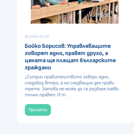
2026-07-12
schedule
Бойко Борисов: Управляващите
говорят едно, правят друго, а
цената ще плащат българските
граждани
„Сутрин правителството говори едно,
следобед второ, а на следващия ден прави
трето. Затова не може да се разбере какво
точно правят. И т ...
Прочети