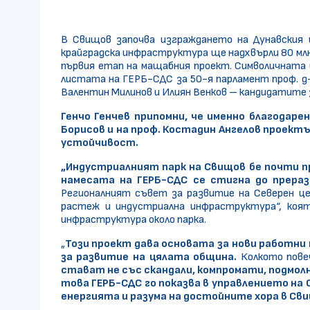
В Свищов започва изграждането на Дунавския 
крайградска инфраструктура ще надхвърли 80 млн.
първия етап на мащабния проект. Символичната 
листата на ГЕРБ-СДС за 50-я парламент проф. д-
Валентин Милинов и Илиян Венков – кандидатите 
Генчо Генчев припомни, че именно благодар
Борисов и на проф. Костадин Ангелов проект
устойчивост.
„Индустриалният парк на Свищов бе почти пр
намесата на ГЕРБ-СДС се стигна до прераз
Регионалният съвет за развитие на Северен це
растеж и индустриална инфраструктура“, коят
инфраструктура около парка.
„
Този проект дава основата за нови работни 
за развитие на цялата община.
Колкото пове
стават не със скандали, компромати, подмол
това ГЕРБ-СДС го показва в управлението на
енергията и разума на достойните хора в Сви