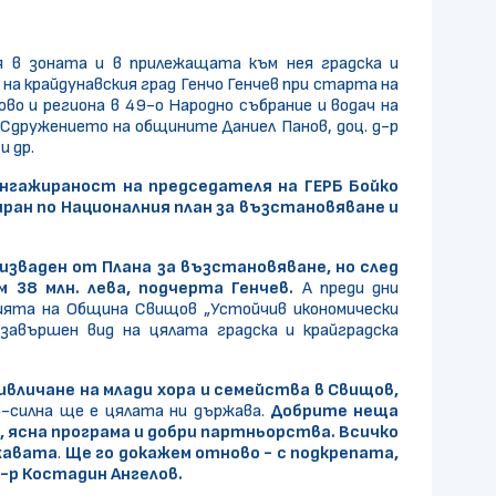
я в зоната и в прилежащата към нея градска и
на крайдунавския град Генчо Генчев при старта на
о и региона в 49-о Народно събрание и водач на
 Сдружението на общините Даниел Панов, доц. д-р
 др.
ангажираност на председателя на ГЕРБ Бойко
ран по Националния план за възстановяване и
изваден от Плана за възстановяване, но след
 38 млн. лева, подчерта Генчев.
А преди дни
цията на Община Свищов „Устойчив икономически
завършен вид на цялата градска и крайградска
ивличане на млади хора и семейства в Свищов,
о-силна ще е цялата ни държава.
Добрите неща
 ясна програма и добри партньорства. Всичко
ржавата
.
Ще го докажем отново - с подкрепата,
-р Костадин Ангелов.