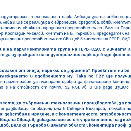
индустриален технологичен парк. Амбициозната инвестици
 лева и ще се реализира с европейски средства, обяви кметът 
церемония уважиха народният представител от Велико Търнов
р Костадин Ангелов, кметът на В. Търново и председател на
за народни представители от Свищов в листата на ГЕРБ-СДС и
ение на парламентарната група на ГЕРБ-СДС, с личната 
ът за изграждане на индустриалния парк ще бъде финанси
овален от онези, нарекли се „промяна“. Проектът ни бе 
глеждането и одобрението му.
Така по ПВУ ще получим
нтрален район за планиране одобри за финансиране концеп
о е на стойност от почти 52 млн. лв. и ще даде изцяло 
места, за съвременни технологични производства, за пр
че развиващи се общини има в Северна България, толкова п
ни действия и мразене, а с компетентност, отговорност,
 Община Свищов
,
доказали сме го и в управлението на дъ
щов, Велико Търново и цялата област“, коментира проф. д