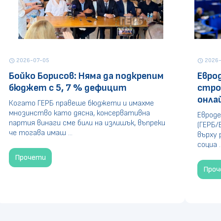
2026-07-05
2026-
schedule
schedule
Бойко Борисов: Няма да подкрепим
Евро
бюджет с 5, 7 % дефицит
стро
онла
Когато ГЕРБ правеше бюджети и имахме
мнозинство като дясна, консервативна
Евроде
партия винаги сме били на излишък, въпреки
(ГЕРБ/
че тогава имаш ...
върху 
социа ..
Прочети
Про