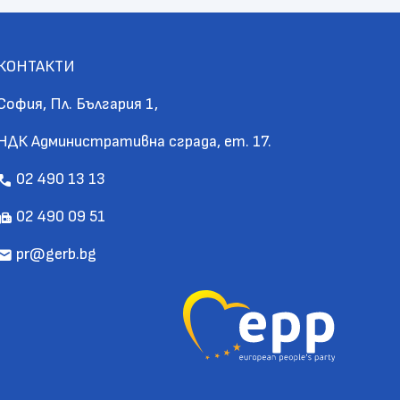
КОНТАКТИ
София, Пл. България 1,
НДК Административна сграда, ет. 17.
02 490 13 13
call
02 490 09 51
fax
pr@gerb.bg
mail