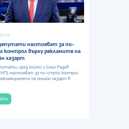
07-13
депутати настояват за по-
г контрол върху рекламите на
йн хазарт
путати, сред които и Емил Радев
ЕНП), настояват за по-строг контрол
рекламирането на онлайн хазарт в
.
чети