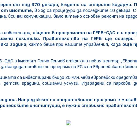
ерен от над 370 декара, където са старите казарми
.
П
% от имотите,
в ход са процедури за последните 10 декара. 
а, всички комуникации, включително основен ремонт на град
на инвестиции,
акцент в програмата на ГЕРБ-СДС е и прог
ални политики. Правителство на ГЕРБ ще осигури 
яка година
, както беше при нашите управления,
каза още п
Б-СДС и кметът Генчо Генчев откриха и новия център „Европа 
а кандидатстване по програми на ЕС и на Европейската комис
ината са инвестирани близо 20 млн. лева европейски средства
 детски градини, социални услуги. Изградени са паркове, д
 година. Напредъкът по оперативните програми е мижа
европейските институции, е нужно стабилно правителство