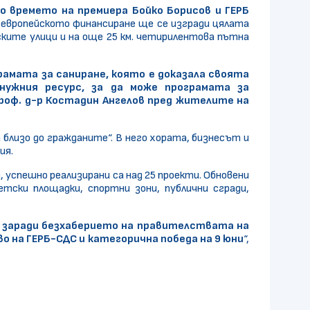
о времето на премиера Бойко Борисов и ГЕРБ
С европейското финансиране ще се изгради цялата
ските улици и на още 25 км. четирилентова пътна
рамата за саниране, която е доказала своята
нужния ресурс, за да може програмата за
роф. д-р Костадин Ангелов пред жителите на
близо до гражданите“. В него хората, бизнесът и
ия.
, успешно реализирани са над 25 проекти. Обновени
етски площадки, спортни зони, публични сгради,
в заради безхаберието на правителствата на
 на ГЕРБ-СДС и категорична победа на 9 юни
“,