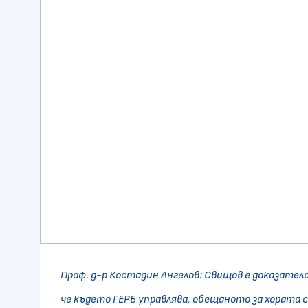
Проф. д-р Костадин Ангелов: Свищов е доказател
че където ГЕРБ управлява, обещаното за хората с