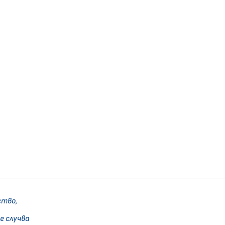
ство,
е случва