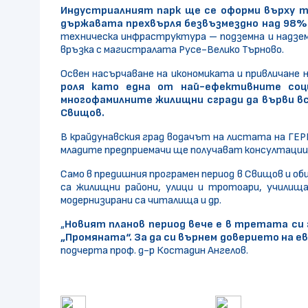
Индустриалният парк ще се оформи върху т
държавата прехвърля безвъзмездно над 98
техническа инфраструктура – подземна и надземн
връзка с магистралата Русе-Велико Търново.
Освен насърчаване на икономиката и привличане 
роля като една от най-ефективните соци
многофамилните жилищни сгради да върви вс
Свищов.
В крайдунавския град водачът на листата на ГЕР
младите предприемачи ще получават консултации з
Само в предишния програмен период в Свищов и общ
са жилищни райони, улици и тротоари, училища,
модернизирани са читалища и др.
„
Новият планов период вече е в третата си
„Промяната“. За да си върнем доверието на 
подчерта проф. д-р Костадин Ангелов.