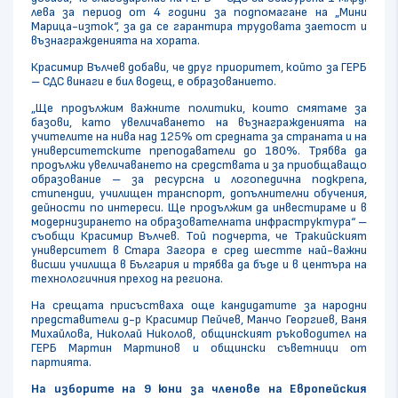
лева за период от 4 години за подпомагане на „Мини
Марица-изток“, за да се гарантира трудовата заетост и
възнагражденията на хората.
Красимир Вълчев добави, че друг приоритет, който за ГЕРБ
– СДС винаги е бил водещ, е образованието.
„Ще продължим важните политики, които смятаме за
базови, като увеличаването на възнагражденията на
учителите на нива над 125% от средната за страната и на
университетските преподаватели до 180%. Трябва да
продължи увеличаването на средствата и за приобщаващо
образование – за ресурсна и логопедична подкрепа,
стипендии, училищен транспорт, допълнителни обучения,
дейности по интереси. Ще продължим да инвестираме и в
модернизирането на образователната инфраструктура“ –
съобщи Красимир Вълчев. Той подчерта, че Тракийският
университет в Стара Загора е сред шестте най-важни
висши училища в България и трябва да бъде и в центъра на
технологичния преход на региона.
На срещата присъстваха още кандидатите за народни
представители д-р Красимир Пейчев, Манчо Георгиев, Ваня
Михайлова, Николай Николов, общинският ръководител на
ГЕРБ Мартин Мартинов и общински съветници от
партията.
На изборите на 9 юни за членове на Европейския