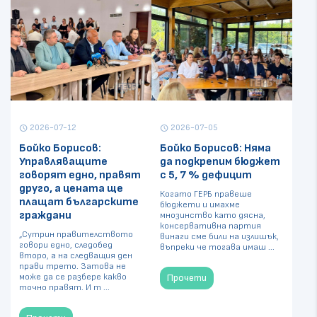
2026-07-12
2026-07-05
schedule
schedule
Бойко Борисов:
Бойко Борисов: Няма
Управляващите
да подкрепим бюджет
говорят едно, правят
с 5, 7 % дефицит
друго, а цената ще
Когато ГЕРБ правеше
плащат българските
бюджети и имахме
граждани
мнозинство като дясна,
консервативна партия
„Сутрин правителството
винаги сме били на излишък,
говори едно, следобед
въпреки че тогава имаш ...
второ, а на следващия ден
прави трето. Затова не
може да се разбере какво
Прочети
точно правят. И т ...