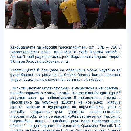
Кандидатите за народни представители от ГЕРБ – СДС в
Старозагорски район Красимир Вълчев, Маноил Манев и
Антон Тонев разговаряха с ръководители на водещи фирми
в Стара Загора и синдикалисти.
Участниците в срещата са обединени около каузата за
запазването на региона на Стара Загора като енергиен,
индустриален и технологичен център на България.
„Икономическата трансформация на региона е неизбежна и
трябва паралелно с този процес, който е необходимо да е в
разумен срок, да инвестираме в технологии. Целта е
максимално да удължим живота на комплекс „Марица
изток”. Искаме и изграждане на индустриални зони с
готова инфраструктура, защото инвеститорите
търсят това, за да създадат нови предприятия. Търсят и
подготвени кадри, с каквито разполага Старозагорска
област“ – каза водачът на листата Красимир Вълчев. Той
добави, че благодарение на ГЕРБ – СДС са осигурени 1 млрд.