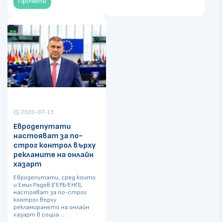
Прочети
2026-07-13
schedule
Евродепутати
настояват за по-
строг контрол върху
рекламите на онлайн
хазарт
Евродепутати, сред които
и Емил Радев (ГЕРБ/ЕНП),
настояват за по-строг
контрол върху
рекламирането на онлайн
хазарт в социа ...