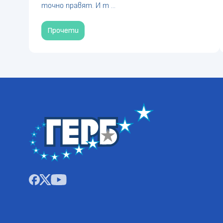
точно правят. И т ...
Прочети