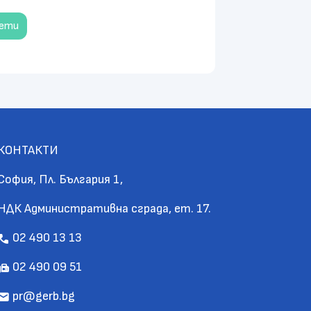
чети
КОНТАКТИ
София, Пл. България 1,
НДК Административна сграда, ет. 17.
02 490 13 13
call
02 490 09 51
fax
pr@gerb.bg
mail