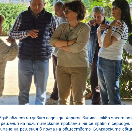
вдив област ми дават надежда. Хората видяха, какво могат о
и решения на политическите проблеми не се правят сериозни 
зимане на решения в полза на обществото. Българските общи