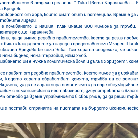
зоставането в отделни региони. “. Така Цвета Караянчева –
а Брезово.
отговорност от хора, които имат опит и потенциал. Време е за 
етовните лидери.
м е поливането. В нашия план имаше 800 милиона за тръби, 
оментира още Караянчева.
 юни, за да имаме редовно правителство, което да реши проб
х бяха и кандидатите за народни представители Младен Шишко
бщина Брезово бе село Чоба. Там хората споделиха, че иск
яма бизнес, няма търговия, няма хляб.
решаването им е нужна политическа воля и дълъг хоризонт“, к
се правят от редовно правителство, което милее за държавата
Там, където хората обработват земята, трябва да се ремо
укцията, за да се гарантира поминъкът и да спре обезлюдяван
справим с политическата нестабилност, злоупотребата с власт
РБ отново да вземе управлението в свои ръце, за да реши първ
 ще постави страната на пистата на бързото икономическо 