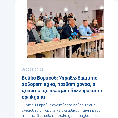
2026-07-12
schedule
Бойко Борисов: Управляващите
говорят едно, правят друго, а
цената ще плащат българските
граждани
„Сутрин правителството говори едно,
следобед второ, а на следващия ден прави
трето. Затова не може да се разбере какво