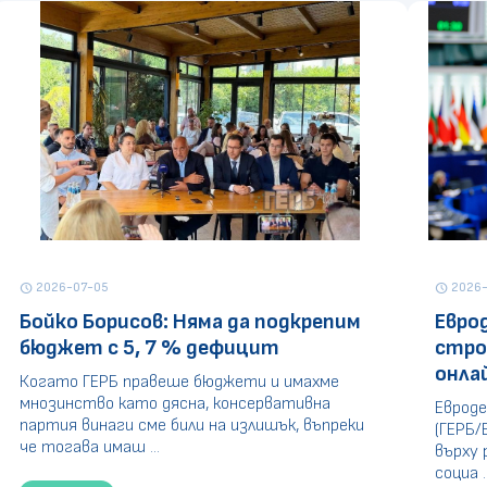
2026-07-05
2026-
schedule
schedule
Бойко Борисов: Няма да подкрепим
Евро
бюджет с 5, 7 % дефицит
стро
онла
Когато ГЕРБ правеше бюджети и имахме
мнозинство като дясна, консервативна
Евроде
партия винаги сме били на излишък, въпреки
(ГЕРБ/
че тогава имаш ...
върху 
социа ..