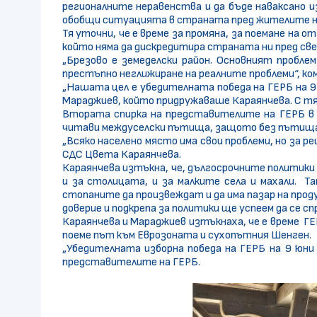
регионалните неравенства и да бъде наваксано и
обобщи ситуацията в страната пред жителите н
Тя уточни, че е време за промяна, за поемане на 
който няма да дискредитира страната ни пред св
„Брезово е земеделски район. Основният пробле
престъпно неглижиране на реалните проблеми“, к
„Нашата цел е убедителната победа на ГЕРБ на 9
Мараджиев, който придружаваше Караянчева. С тя
Втората спирка на представителите на ГЕРБ в о
читави междуселски пътища, защото без пътища н
„Всяко населено място има свои проблеми, но за 
СДС Цвета Караянчева.
Караянчева изтъкна, че, дългосрочните политики 
и за столицата, и за малките села и махали. 
стопаните да произвеждат и да има пазар на прод
доверие и подкрепа за политики ще успеем да се 
Караянчева и Мараджиев изтъкнаха, че е време ГЕ
поеме път към Еврозоната и сухопътния Шенген.
„Убедителната изборна победа на ГЕРБ на 9 юни
представителите на ГЕРБ.