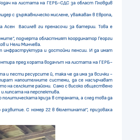
 водач на листата на ГЕРБ-СДС за област Пловдив
лидер с държавническо мислене, уважаван в Европа,
а Асен Василев ги пренасочи за батерии. Това е
лемите“, подчерта областният координатор Георги
в и Нели Минчева.
ат инфраструктура и достойни пенсии. И да имат
оментира пред хората водачът на листата на ГЕРБ-
 и пести ресурсите й, така че да има за всички -
нтират напоителните системи, да се насърчават
ето на селските райони. Само с високо обществено
 и липсата на перспектива.
о политическата криза в страната, а след това да
развитие. С номер 22 в бюлетината!“, призоваха