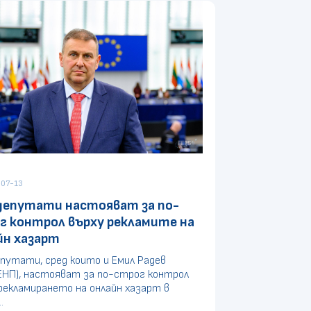
07-13
депутати настояват за по-
г контрол върху рекламите на
йн хазарт
путати, сред които и Емил Радев
ЕНП), настояват за по-строг контрол
рекламирането на онлайн хазарт в
.