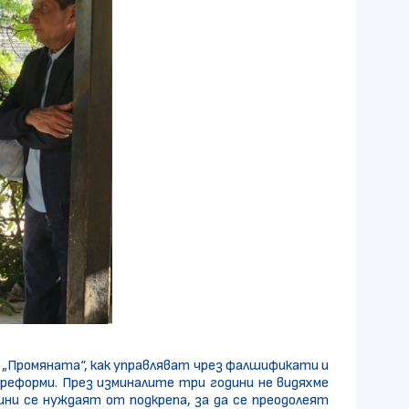
т „Промяната“, как управляват чрез фалшификати и
реформи. През изминалите три години не видяхме
ни се нуждаят от подкрепа, за да се преодолеят